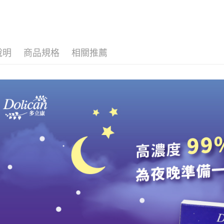
２．關於
https://aft
３．未成
「AFTE
任。
說明
商品規格
相關推薦
４．使用「
即時審查
結果請求
５．嚴禁
形，恩沛
動。