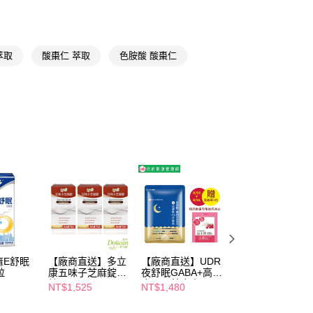
📢
👑精緻出遊指南 08/05-08/18
滿$688享點數8%
FTEE先享後付」】
先享後付是「在收到商品之後才付款」的支付方式。 讓您購物簡單
📢
👑精緻出遊指南 08/05-08/18
隨身防護中
心！
萃取
酸棗仁 萃取
色胺酸 酸棗仁
：不需註冊會員、不需綁卡、不需儲值。
：只要手機號碼，簡訊認證，即可結帳。
送🚚)
：先確認商品／服務後，再付款。
00，滿NT$590(含以上)免運費
EE先享後付」結帳流程】
廠商直送🚚)
方式選擇「AFTEE先享後付」後，將跳轉至「AFTEE先享後
頁面，進行簡訊認證並確認金額後，即可完成結帳。
00
成立數日內，您將收到繳費通知簡訊。
費通知簡訊後14天內，點擊此簡訊中的連結，可透過四大超商
網路銀行／等多元方式進行付款，方視為交易完成。
：結帳手續完成當下不需立刻繳費，但若您需要取消訂單，請聯
的店家。未經商家同意取消之訂單仍視為有效，需透過AFTEE
繳納相關費用。
否成功請以「AFTEE先享後付 」之結帳頁面顯示為準，若有關於
功／繳費後需取消欲退款等相關疑問，請聯繫「AFTEE先享後
援中心」
https://netprotections.freshdesk.com/support/home
麻E舒眠
【廠商直送】多立
【廠商直送】UDR
【廠商直送】多立
粒
康五味子芝麻錠60
夜舒眠GABA+高濃
康 悠舒適游離型
項】
粒X3
度97%芝麻素30顆
黃素軟膠囊 60粒
NT$1,525
NT$1,480
NT$757
恩沛科技股份有限公司提供之「AFTEE先享後付」服務完成之
依本服務之必要範圍內提供個人資料，並將交易相關給付款項請
NT$890
讓予恩沛科技股份有限公司。