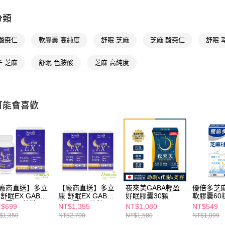
📢主題活動
相關說明
倍回饋
【關於「A
分類
AFTEE
📢主題活動
便利好安
運送方式
 酸棗仁
軟膠囊 高純度
舒眠 芝麻
芝麻 酸棗仁
舒眠 
１．簡單
２．便利
宅配(廠商直
３．安心
子 芝麻
舒眠 色胺酸
芝麻 高純度
每筆NT$1
【「AFT
宅配(離島
１．於結帳
付」結帳
每筆NT$3
可能會喜歡
２．訂單
３．收到繳
／ATM／
※ 請注意
絡購買商品
先享後付
※ 交易是
是否繳費成
付客戶支
廠商直送】多立
【廠商直送】多立
夜來美GABA輕盈
優倍多芝
 舒眠EX GABA
康 舒眠EX GABA
好眠膠囊30顆
軟膠囊60
【注意事
膠囊 60粒裝
軟膠囊 60粒裝x2
$699
NT$1,355
NT$1,080
NT$549
１．透過由
交易，需
$1,350
NT$2,700
NT$1,580
NT$1,099
求債權轉