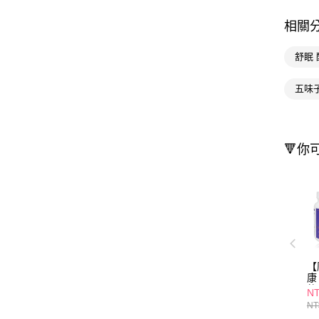
相關
舒眠
五味
🔻你
【
康
軟
NT
NT