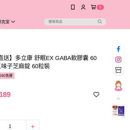
0
研究室
送】多立康 舒眠EX GABA軟膠囊 60
五味子芝麻錠 60粒裝
590免運
189