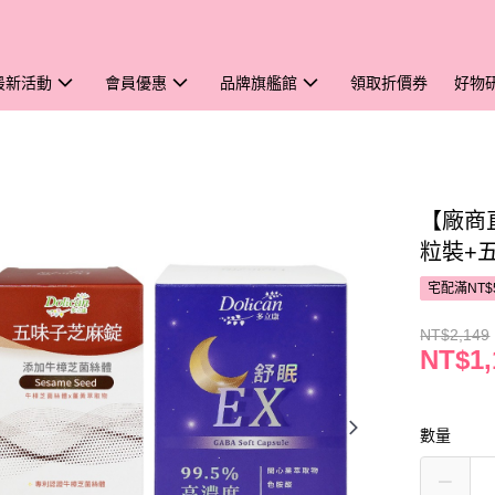
最新活動
會員優惠
品牌旗艦館
領取折價券
好物
【廠商直
粒裝+
宅配滿NT$
NT$2,149
NT$1,
數量