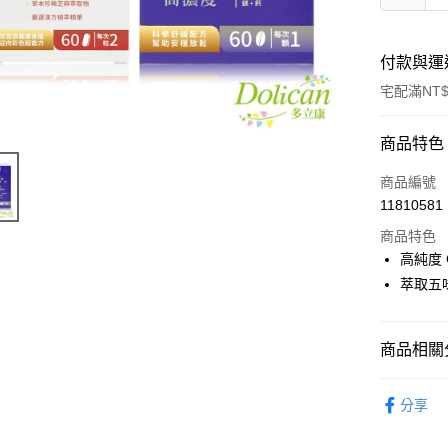
付款與運
宅配滿NT$
付款方式
商品特色
POYA支付
商品編號
11810581
信用卡一
商品特色
LINE Pay
高純度 
萃取五
Apple Pay
街口支付
商品相關分
悠遊付
醫療/保健
Google Pa
分享
🚚廠商直
AFTEE先