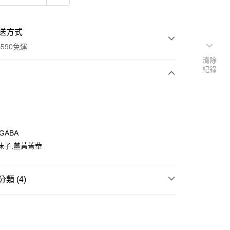
送方式
590免運
清除
紀錄
次付款
GABA
味子,薑黃菁華
類 (4)
睡眠
y
送專區
享後付