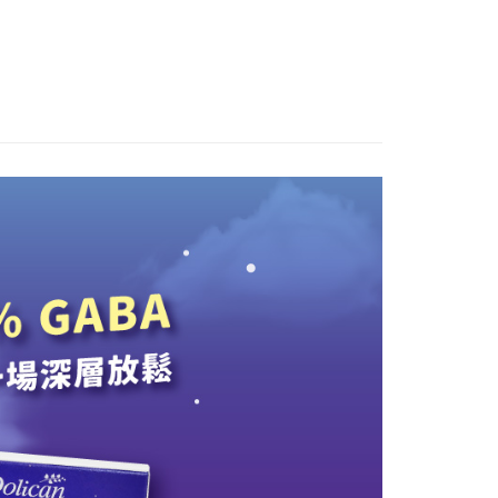
個人資料處理事宜，請瀏覽以下網址：
ee.tw/terms/#terms3
年的使用者請事先徵得法定代理人或監護人之同意方可使用
E先享後付」，若未經同意申辦者引起之損失，本公司不負相關責
AFTEE先享後付」時，將依據個別帳號之用戶狀況，依本公司
核予不同之上限額度；若仍有額度不足之情形，本公司將視審查
用戶進行身份認證。
一人註冊多個帳號或使用他人資訊註冊。若發現惡意使用之情
科技股份有限公司將有權停止該用戶之使用額度並採取法律行