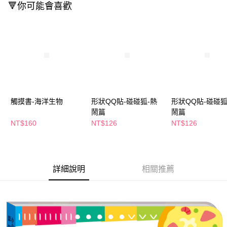
🔻你可能會喜歡
Apple Pay
街口支付
悠遊付
Google Pay
AFTEE先享後付
觸摸書-海洋生物
形狀QQ貼-碰碰狐-熱
形狀QQ貼-碰碰狐
相關說明
鬧篇
鬧篇
【關於「AFTEE先享後付」】
即享券
AFTEE先享後付是「在收到商品之後才付款」的支付方式。 讓您購物簡單
NT$160
NT$126
NT$126
便利好安心！
１．簡單：不需註冊會員、不需綁卡、不需儲值。
運送方式
２．便利：只要手機號碼，簡訊認證，即可結帳。
３．安心：先確認商品／服務後，再付款。
全家取貨付款
詳細說明
相關推薦
每筆NT$65，滿NT$390(含以上)免運費
【「AFTEE先享後付」結帳流程】
１．於結帳方式選擇「AFTEE先享後付」後，將跳轉至「AFTEE先享後付」
付款後全家取貨
結帳頁面，進行簡訊認證並確認金額後，即可完成結帳。
２．訂單成立數日內，您將收到繳費通知簡訊。
每筆NT$65，滿NT$390(含以上)免運費
３．收到繳費通知簡訊後14天內，點擊此簡訊中的連結，可透過四大超商／
ATM／網路銀行／等多元方式進行付款，方視為交易完成。