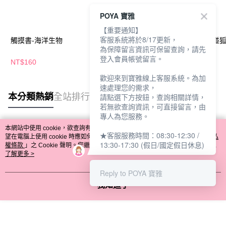
POYA 寶雅
【重要通知】
客服系統將於8/17更新，
觸摸書-海洋生物
形狀QQ貼-碰碰狐-熱
形狀QQ貼-碰碰狐
為保障留言資訊可保留查詢，請先
鬧篇
鬧篇
登入會員帳號留言。
NT$160
NT$126
NT$126
歡迎來到寶雅線上客服系統。為加
速處理您的需求，
本分類熱銷
全站排行
請點選下方按鈕，查詢相關詳情，
若無欲查詢資訊，可直接留言，由
專人為您服務。
本網站中使用 cookie，欲查詢有關本網站使用 cookie 方式之詳情，及若您不希
★客服服務時間：08:30-12:30 /
熱門標籤
望在電腦上使用 cookie 時應如何變更電腦的 cookie 設定，請參閱本網站「
隱私
13:30-17:30 (假日/國定假日休息)
權條款
」之 Cookie 聲明。您繼續使用本網站即表示您同意本公司得按本網站使
用條款之 Cookie 聲明使用 cookie。
了解更多 >
Reply to POYA 寶雅
我知道了