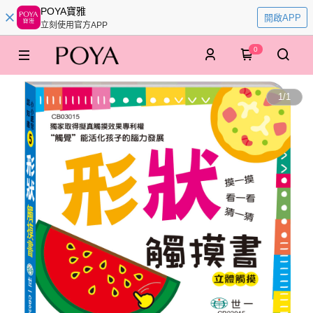
POYA寶雅
開啟APP
立刻使用官方APP
0
1
/
1