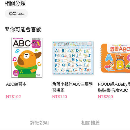
相關分類
Apple Pay
學學 abc
街口支付
🔻你可能會喜歡
悠遊付
Google Pay
AFTEE先享後付
相關說明
【關於「AFTEE先享後付」】
即享券
AFTEE先享後付是「在收到商品之後才付款」的支付方式。 讓您購物簡單
便利好安心！
１．簡單：不需註冊會員、不需綁卡、不需儲值。
運送方式
ABC練習本
角落小夥伴ABC三層學
FOOD超人Baby
２．便利：只要手機號碼，簡訊認證，即可結帳。
習拼圖
貼貼書-我會ABC
３．安心：先確認商品／服務後，再付款。
全家取貨付款
NT$102
NT$120
NT$200
每筆NT$65，滿NT$390(含以上)免運費
【「AFTEE先享後付」結帳流程】
１．於結帳方式選擇「AFTEE先享後付」後，將跳轉至「AFTEE先享後付」
付款後全家取貨
結帳頁面，進行簡訊認證並確認金額後，即可完成結帳。
２．訂單成立數日內，您將收到繳費通知簡訊。
每筆NT$65，滿NT$390(含以上)免運費
３．收到繳費通知簡訊後14天內，點擊此簡訊中的連結，可透過四大超商／
詳細說明
相關推薦
ATM／網路銀行／等多元方式進行付款，方視為交易完成。