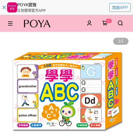
POYA寶雅
開啟APP
立刻使用官方APP
0
1
/
1