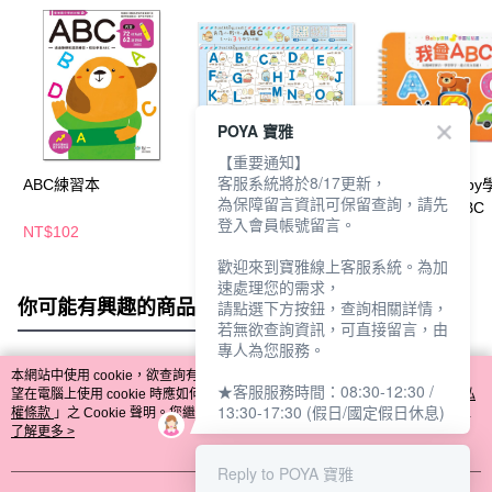
POYA 寶雅
【重要通知】
客服系統將於8/17更新，
ABC練習本
角落小夥伴ABC三層學
FOOD超人Baby
為保障留言資訊可保留查詢，請先
習拼圖
貼貼書-我會ABC
登入會員帳號留言。
NT$102
NT$120
NT$200
歡迎來到寶雅線上客服系統。為加
速處理您的需求，
你可能有興趣的商品
全站排行
請點選下方按鈕，查詢相關詳情，
若無欲查詢資訊，可直接留言，由
專人為您服務。
本網站中使用 cookie，欲查詢有關本網站使用 cookie 方式之詳情，及若您不希
★客服服務時間：08:30-12:30 /
熱門標籤
望在電腦上使用 cookie 時應如何變更電腦的 cookie 設定，請參閱本網站「
隱私
13:30-17:30 (假日/國定假日休息)
權條款
」之 Cookie 聲明。您繼續使用本網站即表示您同意本公司得按本網站使
用條款之 Cookie 聲明使用 cookie。
了解更多 >
Reply to POYA 寶雅