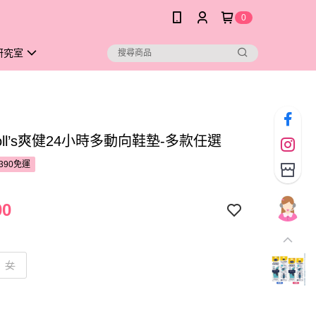
0
研究室
choll’s爽健24小時多動向鞋墊-多款任選
390免運
00
女