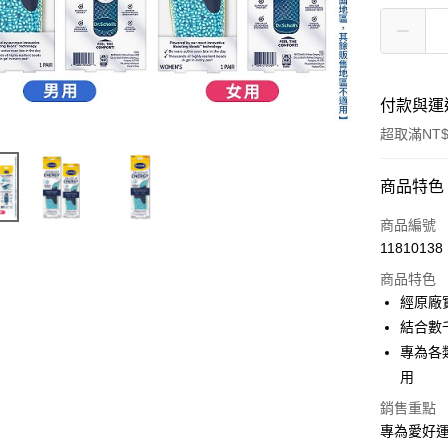
付款與運
超取滿NT$
付款方式
商品特色
POYA支付
商品編號
11810138
信用卡一
商品特色
超商取貨
經原廠
結合數
LINE Pay
專為各
Apple Pay
用
街口支付
銷售重點
專為愛好運
悠遊付