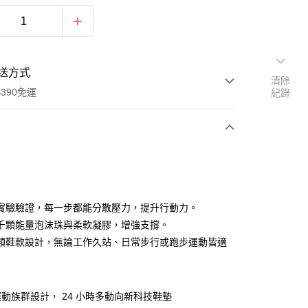
送方式
清除
390免運
紀錄
次付款
付款
實驗驗證，每一步都能分散壓力，提升行動力。
千顆能量泡沫珠與柔軟凝膠，增強支撐。
類鞋款設計，無論工作久站、日常步行或跑步運動皆適
動族群設計， 24 小時多動向新科技鞋墊