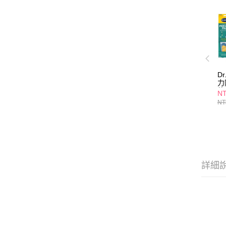
Dr
力
款
NT
NT
詳細