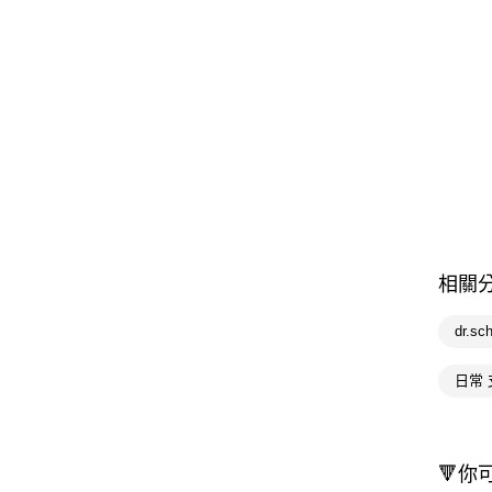
相關
dr.sc
日常 
🔻你