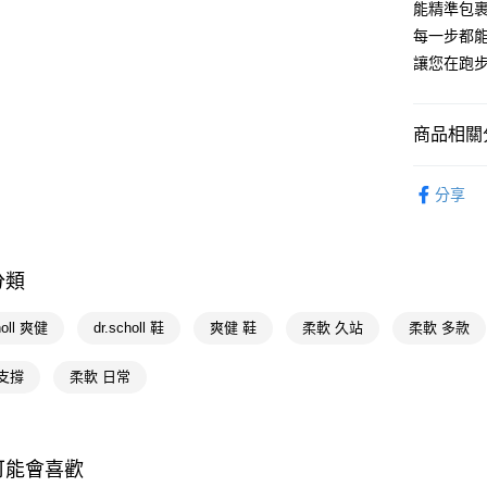
能精準包
Google Pa
每一步都
讓您在跑
AFTEE先
相關說明
【關於「A
商品相關分
即享券
AFTEE
便利好安
生活雜貨
１．簡單
分享
２．便利
運送方式
３．安心
全家取貨
【「AFT
分類
每筆NT$6
１．於結帳
付」結帳
付款後全
２．訂單
holl 爽健
dr.scholl 鞋
爽健 鞋
柔軟 久站
柔軟 多款
３．收到繳
每筆NT$6
／ATM／
支撐
柔軟 日常
※ 請注意
萊爾富取
絡購買商品
先享後付
每筆NT$6
※ 交易是
是否繳費成
付款後萊
可能會喜歡
付客戶支