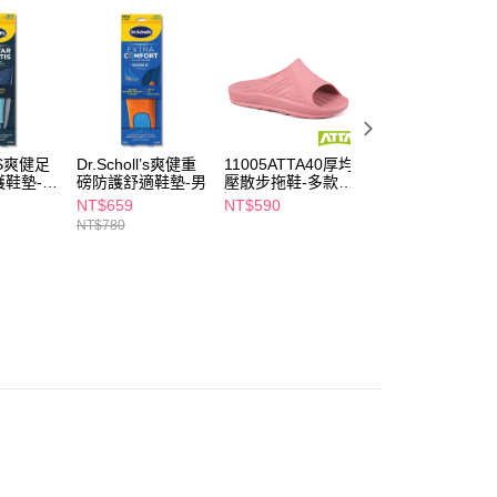
5，滿NT$490(含以上)免運費
項】
付款
恩沛科技股份有限公司提供之「AFTEE先享後付」服務完成之
依本服務之必要範圍內提供個人資料，並將交易相關給付款項請
5，滿NT$490(含以上)免運費
讓予恩沛科技股份有限公司。
個人資料處理事宜，請瀏覽以下網址：
1取貨
ee.tw/terms/#terms3
5，滿NT$490(含以上)免運費
年的使用者請事先徵得法定代理人或監護人之同意方可使用
l’S爽健足
Dr.Scholl’s爽健重
11005ATTA40厚均
ATTA-40厚均壓散
E先享後付」，若未經同意申辦者引起之損失，本公司不負相關責
護鞋墊-多
磅防護舒適鞋墊-男
壓散步拖鞋-多款任
步拖鞋-多款任選
選
NT$659
NT$590
NT$590
AFTEE先享後付」時，將依據個別帳號之用戶狀況，依本公司
00，滿NT$790(含以上)免運費
NT$780
核予不同之上限額度；若仍有額度不足之情形，本公司將視審查
用戶進行身份認證。
門市自取(由倉庫統一出貨)
一人註冊多個帳號或使用他人資訊註冊。若發現惡意使用之情
0，滿NT$290(含以上)免運費
科技股份有限公司將有權停止該用戶之使用額度並採取法律行