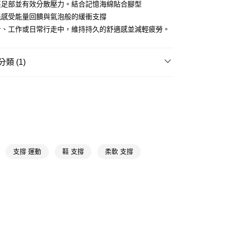
裹足部並有效分散壓力。結合記憶海綿貼合腳型
y
能感受能量回饋與氣泡般的緩衝支撐
步、工作或日常行走中，維持持久的舒適感並減輕疲勞。
享後付
FTEE先享後付」】
類 (1)
先享後付是「在收到商品之後才付款」的支付方式。 讓您購物簡單
心！
鞋類用品
鞋墊
：不需註冊會員、不需綁卡、不需儲值。
：只要手機號碼，簡訊認證，即可結帳。
：先確認商品／服務後，再付款。
付款
EE先享後付」結帳流程】
5，滿NT$390(含以上)免運費
方式選擇「AFTEE先享後付」後，將跳轉至「AFTEE先享後
頁面，進行簡訊認證並確認金額後，即可完成結帳。
家取貨
成立數日內，您將收到繳費通知簡訊。
支撐 運動
鞋 支撐
柔軟 支撐
費通知簡訊後14天內，點擊此簡訊中的連結，可透過四大超商
5，滿NT$390(含以上)免運費
網路銀行／等多元方式進行付款，方視為交易完成。
：結帳手續完成當下不需立刻繳費，但若您需要取消訂單，請聯
貨付款
的店家。未經商家同意取消之訂單仍視為有效，需透過AFTEE
繳納相關費用。
5，滿NT$490(含以上)免運費
否成功請以「AFTEE先享後付 」之結帳頁面顯示為準，若有關於
功／繳費後需取消欲退款等相關疑問，請聯繫「AFTEE先享後
爾富取貨
援中心」
https://netprotections.freshdesk.com/support/home