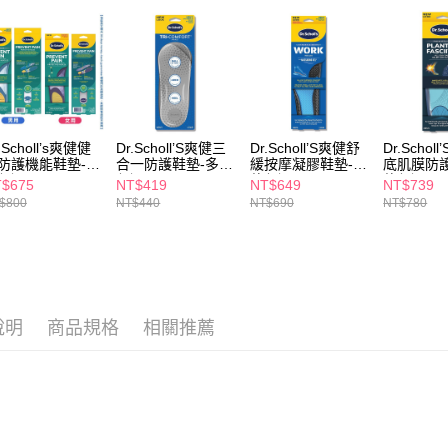
每筆NT$6
【注意事
7-11取貨
１．透過由
交易，需
每筆NT$6
求債權轉
２．關於
付款後7-1
https://aft
每筆NT$6
３．未成
.Scholl’s爽健健
Dr.Scholl’S爽健三
Dr.Scholl’S爽健舒
Dr.Schol
「AFTE
防護機能鞋墊-多
合一防護鞋墊-多款
緩按摩凝膠鞋墊-多
底肌膜防
宅配(本島)
任。
任選
任選
款任選
款任選
$675
NT$419
NT$649
NT$739
４．使用「
每筆NT$1
$800
NT$440
NT$690
NT$780
即時審查
結果請求
付款後寶雅
５．嚴禁
每筆NT$8
形，恩沛
動。
說明
商品規格
相關推薦