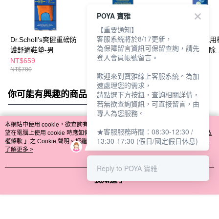
POYA 寶雅
【重要通知】
客服系統將於8/17更新，
Dr.Scholl’s爽健重磅防
Dr.Scholl’S爽健舒緩按
Simplity鞋靴專
為保障留言資訊可保留查詢，請先
護舒適鞋墊-男
摩凝膠鞋墊-多款任選
除臭噴霧(清爽除
登入會員帳號留言。
菌)150ml
NT$659
NT$649
NT$169
NT$780
NT$690
NT$199
歡迎來到寶雅線上客服系統。為加
速處理您的需求，
你可能有興趣的商品
全站排行
請點選下方按鈕，查詢相關詳情，
若無欲查詢資訊，可直接留言，由
專人為您服務。
本網站中使用 cookie，欲查詢有關本網站使用 cookie 方式之詳情，及若您不希
★客服服務時間：08:30-12:30 /
熱門標籤
望在電腦上使用 cookie 時應如何變更電腦的 cookie 設定，請參閱本網站「
隱私
13:30-17:30 (假日/國定假日休息)
權條款
」之 Cookie 聲明。您繼續使用本網站即表示您同意本公司得按本網站使
用條款之 Cookie 聲明使用 cookie。
了解更多 >
Reply to POYA 寶雅
我知道了