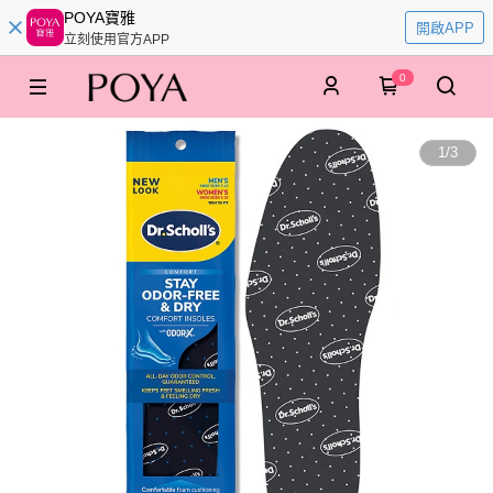
POYA寶雅
開啟APP
立刻使用官方APP
0
1
/
3