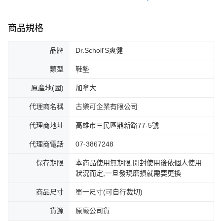
商品規格
品牌
Dr.Scholl'S爽健
類型
鞋墊
原產地(國)
加拿大
代理商名稱
古樂可企業有限公司
代理商地址
高雄市三民區鼎新路77-5號
代理商電話
07-3867248
保存期限
本商品使用無期限,開封使用後依個人使用
狀況而定,一旦發現磨損就需要更換
商品尺寸
單一尺寸(可自行裁切)
貨源
原廠公司貨