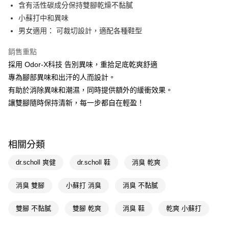
LINE Pay
含有活性碳成分保持雙腳乾燥不黏膩
小蘇打中和異味
Apple Pay
男女適用： 可裁切設計，適配各種鞋型
街口支付
銷售重點
悠遊付
採用 Odor-X科技 告別異味，重拾足底乾爽舒適
專為腳部異味和出汗的人而設計。
Google Pay
有助於消除異味和潮濕，同時提供額外的緩衝效果。
AFTEE先享後付
讓雙腳隨時保持清新，每一步都自在輕盈！
相關說明
【關於「AFTEE先享後付」】
即享券
AFTEE先享後付是「在收到商品之後才付款」的支付方式。 讓您購物簡單
便利好安心！
相關分類
１．簡單：不需註冊會員、不需綁卡、不需儲值。
運送方式
２．便利：只要手機號碼，簡訊認證，即可結帳。
dr.scholl 爽健
dr.scholl 鞋
消臭 乾爽
３．安心：先確認商品／服務後，再付款。
全家取貨付款
每筆NT$65，滿NT$390(含以上)免運費
消臭 雙腳
小蘇打 消臭
消臭 不黏膩
【「AFTEE先享後付」結帳流程】
１．於結帳方式選擇「AFTEE先享後付」後，將跳轉至「AFTEE先享後付」
付款後全家取貨
結帳頁面，進行簡訊認證並確認金額後，即可完成結帳。
雙腳 不黏膩
雙腳 乾爽
消臭 鞋
乾爽 小蘇打
２．訂單成立數日內，您將收到繳費通知簡訊。
每筆NT$65，滿NT$390(含以上)免運費
３．收到繳費通知簡訊後14天內，點擊此簡訊中的連結，可透過四大超商／