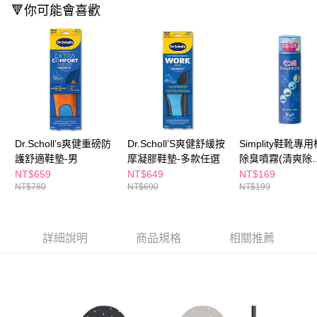
ATM／網路銀行／等多元方式進行付款，方視為交易完成。
🔻你可能會喜歡
萊爾富取貨付款
※ 請注意：結帳手續完成當下不需立刻繳費，但若您需要取消訂單，請聯絡
每筆NT$65，滿NT$490(含以上)免運費
購買商品的店家。未經商家同意取消之訂單仍視為有效，需透過AFTEE先享
後付繳納相關費用。
付款後萊爾富取貨
※ 交易是否成功請以「AFTEE先享後付 」之結帳頁面顯示為準，若有關於
是否繳費成功／繳費後需取消欲退款等相關疑問，請聯繫「AFTEE先享後付
每筆NT$65，滿NT$490(含以上)免運費
客戶支援中心」
https://netprotections.freshdesk.com/support/home
7-11取貨付款
【注意事項】
１．透過由恩沛科技股份有限公司提供之「AFTEE先享後付」服務完成之交
每筆NT$65，滿NT$490(含以上)免運費
易，需依本服務之必要範圍內提供個人資料，並將交易相關給付款項請求債
Dr.Scholl’s爽健重磅防
Dr.Scholl’S爽健舒緩按
Simplity鞋靴專
權轉讓予恩沛科技股份有限公司。
付款後7-11取貨
２．關於個人資料處理事宜，請瀏覽以下網址：
護舒適鞋墊-男
摩凝膠鞋墊-多款任選
除臭噴霧(清爽除
每筆NT$65，滿NT$490(含以上)免運費
https://aftee.tw/terms/#terms3
菌)150ml
NT$659
NT$649
NT$169
３．未成年的使用者請事先徵得法定代理人或監護人之同意方可使用
NT$780
NT$690
NT$199
宅配(本島)
「AFTEE先享後付」，若未經同意申辦者引起之損失，本公司不負相關責
任。
每筆NT$100，滿NT$790(含以上)免運費
４．使用「AFTEE先享後付」時，將依據個別帳號之用戶狀況，依本公司即
時審查核予不同之上限額度；若仍有額度不足之情形，本公司將視審查結果
付款後寶雅門市自取(由倉庫統一出貨)
詳細說明
商品規格
相關推薦
請求用戶進行身份認證。
每筆NT$80，滿NT$290(含以上)免運費
５．嚴禁一人註冊多個帳號或使用他人資訊註冊。若發現惡意使用之情形，
恩沛科技股份有限公司將有權停止該用戶之使用額度並採取法律行動。