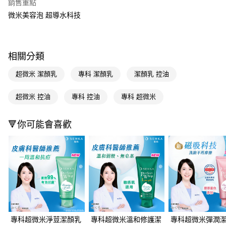
銷售重點
LINE Pay
微米美容泡 超導水科技
Apple Pay
街口支付
相關分類
悠遊付
超微米 潔顏乳
專科 潔顏乳
潔顏乳 控油
Google Pay
超微米 控油
專科 控油
專科 超微米
AFTEE先享後付
相關說明
🔻你可能會喜歡
【關於「AFTEE先享後付」】
即享券
AFTEE先享後付是「在收到商品之後才付款」的支付方式。 讓您購物簡單
便利好安心！
１．簡單：不需註冊會員、不需綁卡、不需儲值。
運送方式
２．便利：只要手機號碼，簡訊認證，即可結帳。
３．安心：先確認商品／服務後，再付款。
全家取貨付款
每筆NT$65，滿NT$390(含以上)免運費
【「AFTEE先享後付」結帳流程】
１．於結帳方式選擇「AFTEE先享後付」後，將跳轉至「AFTEE先享後付」
付款後全家取貨
結帳頁面，進行簡訊認證並確認金額後，即可完成結帳。
專科超微米淨荳潔顏乳
專科超微米溫和修護潔
專科超微米彈潤
２．訂單成立數日內，您將收到繳費通知簡訊。
每筆NT$65，滿NT$390(含以上)免運費