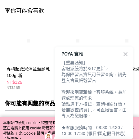
🔻你可能會喜歡
POYA 寶雅
【重要通知】
客服系統將於8/17更新，
專科超微米淨荳潔顏乳
專科超微米溫和修護潔
專科超微米彈潤
為保障留言資訊可保留查詢，請先
100g-新
顏乳100g
120g
登入會員帳號留言。
NT$125
NT$125
NT$165
NT$165
NT$165
歡迎來到寶雅線上客服系統。為加
速處理您的需求，
你可能有興趣的商品
全站排行
請點選下方按鈕，查詢相關詳情，
若無欲查詢資訊，可直接留言，由
專人為您服務。
本網站中使用 cookie，欲查詢有關本網站使用 cookie 方式之詳情，及若您不希
★客服服務時間：08:30-12:30 /
熱門標籤
望在電腦上使用 cookie 時應如何變更電腦的 cookie 設定，請參閱本網站「
隱私
13:30-17:30 (假日/國定假日休息)
權條款
」之 Cookie 聲明。您繼續使用本網站即表示您同意本公司得按本網站使
用條款之 Cookie 聲明使用 cookie。
了解更多 >