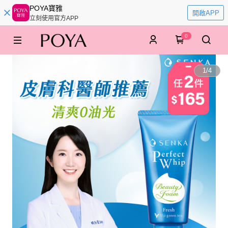
POYA寶雅
開啟APP
立刻使用官方APP
0
1
/
4