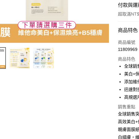
付款與運
超取滿NT$
付款方式
商品特色
POYA支付
商品編號
11809969
信用卡一
商品特色
超商取貨
全球銷
美白+
LINE Pay
添加維
Apple Pay
迅速對
高規選
街口支付
銷售重點
悠遊付
全球銷售突
Google Pa
高效美白+
親膚面膜
AFTEE先
白細膚，