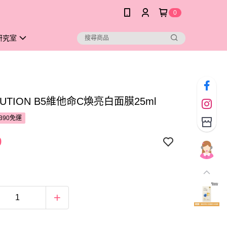
0
研究室
LUTION B5維他命C煥亮白面膜25ml
390免運
9