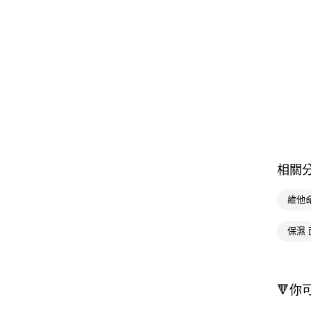
相關
維他命
保濕 
🔻你