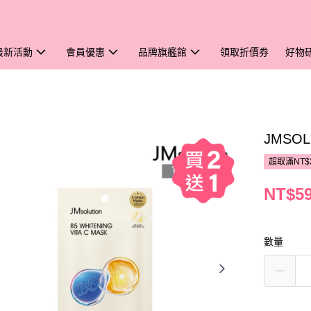
最新活動
會員優惠
品牌旗艦館
領取折價券
好物
JMSO
超取滿NT$
NT$5
數量