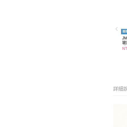
J
玻
膜
N
詳細