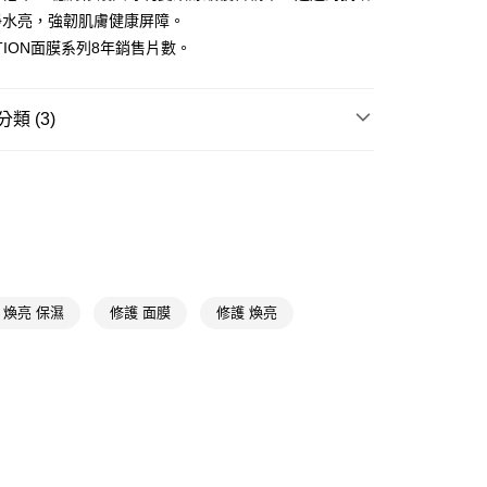
淨水亮，強韌肌膚健康屏障。
FTEE先享後付」】
先享後付是「在收到商品之後才付款」的支付方式。 讓您購物簡單
UTION面膜系列8年銷售片數。
心！
：不需註冊會員、不需綁卡、不需儲值。
：只要手機號碼，簡訊認證，即可結帳。
類 (3)
：先確認商品／服務後，再付款。
付款
精選面膜
片狀面膜
EE先享後付」結帳流程】
5，滿NT$390(含以上)免運費
方式選擇「AFTEE先享後付」後，將跳轉至「AFTEE先享後
📢
💟戀夏美肌計畫 08/05-08/18
滿$899享20倍點
頁面，進行簡訊認證並確認金額後，即可完成結帳。
家取貨
成立數日內，您將收到繳費通知簡訊。
費通知簡訊後14天內，點擊此簡訊中的連結，可透過四大超商
5，滿NT$390(含以上)免運費
📢
💟戀夏美肌計畫 08/05-08/18
補水發光
網路銀行／等多元方式進行付款，方視為交易完成。
：結帳手續完成當下不需立刻繳費，但若您需要取消訂單，請聯
貨付款
的店家。未經商家同意取消之訂單仍視為有效，需透過AFTEE
煥亮 保濕
修護 面膜
修護 煥亮
繳納相關費用。
5，滿NT$490(含以上)免運費
否成功請以「AFTEE先享後付 」之結帳頁面顯示為準，若有關於
功／繳費後需取消欲退款等相關疑問，請聯繫「AFTEE先享後
爾富取貨
援中心」
https://netprotections.freshdesk.com/support/home
5，滿NT$490(含以上)免運費
項】
付款
恩沛科技股份有限公司提供之「AFTEE先享後付」服務完成之
依本服務之必要範圍內提供個人資料，並將交易相關給付款項請
5，滿NT$490(含以上)免運費
讓予恩沛科技股份有限公司。