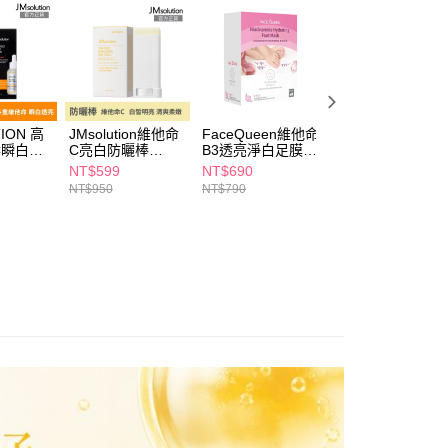
個人資料處理事宜，請瀏覽以下網址：
1取貨
ee.tw/terms/#terms3
5，滿NT$490(含以上)免運費
年的使用者請事先徵得法定代理人或監護人之同意方可使用
E先享後付」，若未經同意申辦者引起之損失，本公司不負相關責
AFTEE先享後付」時，將依據個別帳號之用戶狀況，依本公司
00，滿NT$790(含以上)免運費
核予不同之上限額度；若仍有額度不足之情形，本公司將視審查
ION 高
JMsolution維他命
FaceQueen維他命
DR.WU維他命C
用戶進行身份認證。
門市自取(由倉庫統一出貨)
C瞬白精
C亮白防曬棒
B3透亮淨白足膜10
效亮白膠囊面膜4
一人註冊多個帳號或使用他人資訊註冊。若發現惡意使用之情
UV50+ 20g
入
片
0，滿NT$290(含以上)免運費
科技股份有限公司將有權停止該用戶之使用額度並採取法律行
NT$599
NT$690
NT$299
NT$950
NT$790
NT$399