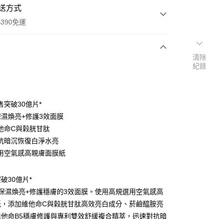
送方式
390免運
清除
紀錄
次付款
付款
售突破30億片*
保濕煥亮+修護3效面膜
他命C與榖胱甘肽
抗暗沉恢復白淨水亮
用空氣感高親膚面膜紙
破30億片*
y
保濕煥亮+修護穩膚的3效面膜。使用高規選用空氣感高
紙，添加維他命C與榖胱甘肽高效亮白成分、菸鹼醯胺亮
享後付
維他命B5穩膚修護與專利雙效舒緩複合精萃，迅速對抗暗