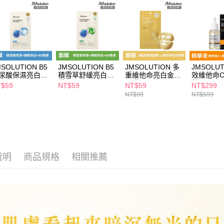
２．關於
付款後7-1
https://aft
每筆NT$6
３．未成
「AFTE
宅配(本島)
任。
４．使用「
每筆NT$1
即時審查
MSOLUTION B5
JMSOLUTION B5
JMSOLUTION 多
JMSOLUT
結果請求
付款後寶雅
尿酸保濕亮白面
積雪草舒緩亮白面
重維他命亮白金箔
效維他命
５．嚴禁
25ml
膜25ml
面膜28ml
華30ml
每筆NT$8
形，恩沛
T$59
NT$59
NT$59
NT$299
動。
NT$99
NT$599
說明
商品規格
相關推薦