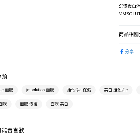
相關說明
沉恢復白
【關於「A
即享券
AFTEE
*JMSOL
便利好安
１．簡單
２．便利
運送方式
商品相關分
３．安心
全家取貨
臉部保養
【「AFT
分享
每筆NT$6
１．於結帳
📢主題活動
付」結帳
數回饋
付款後全
２．訂單
３．收到繳
每筆NT$6
📢主題活動
／ATM／
分類
※ 請注意
萊爾富取
絡購買商品
c 面膜
jmsolution 面膜
維他命c 保濕
美白 維他命c
先享後付
每筆NT$6
※ 交易是
是否繳費成
面膜
面膜 恢復
面膜 美白
付款後萊
付客戶支
每筆NT$6
【注意事
7-11取貨
１．透過由
可能會喜歡
交易，需
每筆NT$6
求債權轉