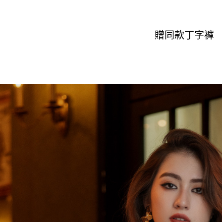
贈同款丁字褲