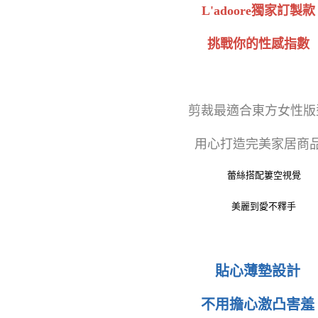
L'adoore獨家訂製款
挑戰你的性感指數
剪裁最適合東方女性版
用心打造完美家居商
蕾絲搭配簍空視覺
美麗到愛不釋手
貼心薄墊設計
不用擔心激凸害羞