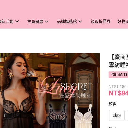
最新活動
會員優惠
品牌旗艦館
領取折價券
好物
【廠商直
雪紡睡
宅配滿NT$
NT$1,180
NT$9
顏色
藕粉