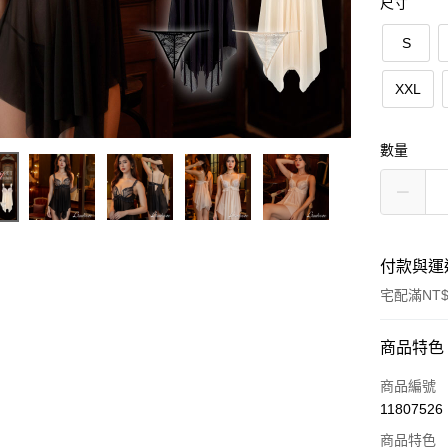
尺寸
S
XXL
數量
付款與運
宅配滿NT$
付款方式
商品特色
POYA支付
商品編號
11807526
信用卡一
商品特色