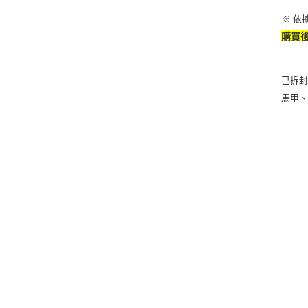
※ 依
購買
已拆
馬甲