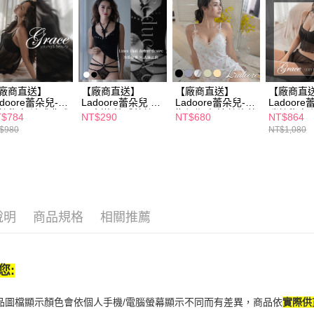
／ATM／
※ 請注意
絡購買商品
先享後付
※ 交易是
是否繳費成
付客戶支
廠商直送】
【廠商直送】
【廠商直送】
【廠商直
adoore蕾朵兒-葛
Ladoore蕾朵兒 落
Ladoore蕾朵兒-慵
Ladoor
【注意事
絲秘密 法式典雅
日大道 性感蕾絲內
懶假期 舒適絲緞蕾
瑞絲秘密 
$784
NT$290
NT$680
NT$864
１．透過由
紡睡裙
褲-多款任選
絲睡裙
雪紡兩件
交易，需
$980
NT$1,080
求債權轉
２．關於
https://aft
３．未成
「AFTE
任。
說明
商品規格
相關推薦
４．使用「
即時審查
結果請求
５．嚴禁
形，恩沛
您:
動。
商品圖檔顯示顏色會依個人手機/電腦螢幕顯示不同而有差異，商品依
實際供