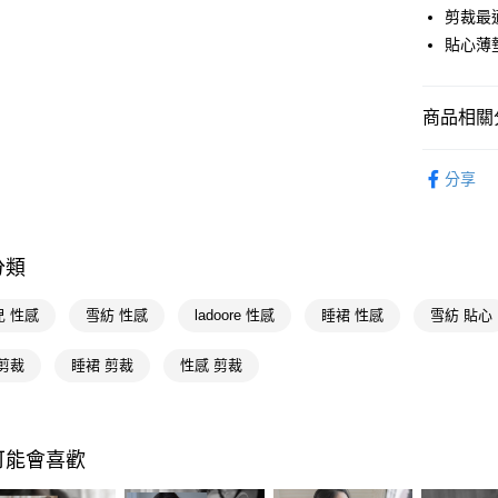
LINE Pay
剪裁最
貼心薄
Apple Pay
街口支付
商品相關分
悠遊付
內著衣賞
Google Pa
分享
內著衣賞
AFTEE先
🚚廠商直
相關說明
【關於「A
分類
AFTEE
便利好安
運送方式
兒 性感
雪紡 性感
ladoore 性感
睡裙 性感
雪紡 貼心
１．簡單
２．便利
宅配(廠商直
３．安心
剪裁
睡裙 剪裁
性感 剪裁
每筆NT$1
【「AFT
１．於結帳
付」結帳
可能會喜歡
２．訂單
３．收到繳