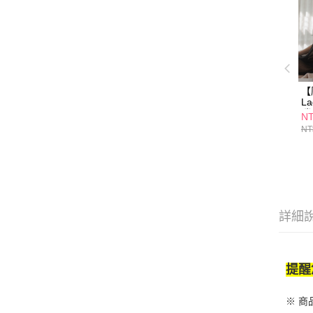
【
L
瑞
NT
雪
NT
詳細
提醒
※ 