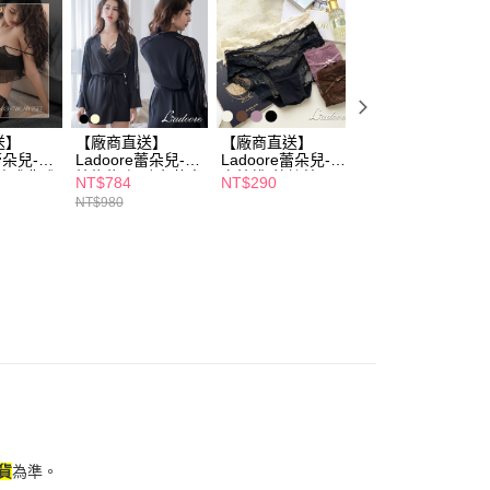
網路銀行／等多元方式進行付款，方視為交易完成。
：結帳手續完成當下不需立刻繳費，但若您需要取消訂單，請聯
的店家。未經商家同意取消之訂單仍視為有效，需透過AFTEE
繳納相關費用。
否成功請以「AFTEE先享後付 」之結帳頁面顯示為準，若有關於
功／繳費後需取消欲退款等相關疑問，請聯繫「AFTEE先享後
援中心」
https://netprotections.freshdesk.com/support/home
送】
【廠商直送】
【廠商直送】
【廠商直送】
e蕾朵兒-葛
Ladoore蕾朵兒-深
Ladoore蕾朵兒-午
Ladoore蕾朵兒-
項】
法式典雅
情抱抱 極致奢華寵
夜情挑 蕾絲美臀內
懶假期 兩件式舒
NT$784
NT$290
NT$624
恩沛科技股份有限公司提供之「AFTEE先享後付」服務完成之
式睡衣
愛睡袍-F-多色任選
褲-多款任選
絲緞睡衣-多色多
依本服務之必要範圍內提供個人資料，並將交易相關給付款項請
NT$980
NT$780
寸任選
讓予恩沛科技股份有限公司。
個人資料處理事宜，請瀏覽以下網址：
ee.tw/terms/#terms3
年的使用者請事先徵得法定代理人或監護人之同意方可使用
E先享後付」，若未經同意申辦者引起之損失，本公司不負相關責
AFTEE先享後付」時，將依據個別帳號之用戶狀況，依本公司
核予不同之上限額度；若仍有額度不足之情形，本公司將視審查
用戶進行身份認證。
一人註冊多個帳號或使用他人資訊註冊。若發現惡意使用之情
科技股份有限公司將有權停止該用戶之使用額度並採取法律行
貨
為準。