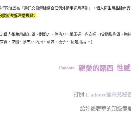
據行政院公布「通訊交易解除權合理例外情事適用準則」，個人衛生用品除商品
後恕無法辦理退換貨:
封之個人
(口罩、刮鬍刀、除毛刀、紙尿褲、內衣褲→(含隱形胸罩、胸
衛生用品
、束褲、束腿、腰夾
)
、內搭、泳裝、襪子、 情趣用品 。)
性感
親愛的露西
L'adoore
打開
L'adoore蕾朵兒
給妳最奢華的頂級寵