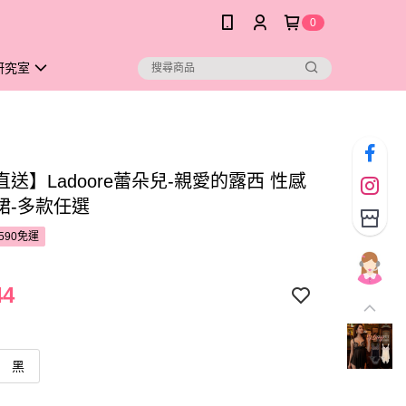
0
研究室
送】Ladoore蕾朵兒-親愛的露西 性感
裙-多款任選
590免運
44
黑