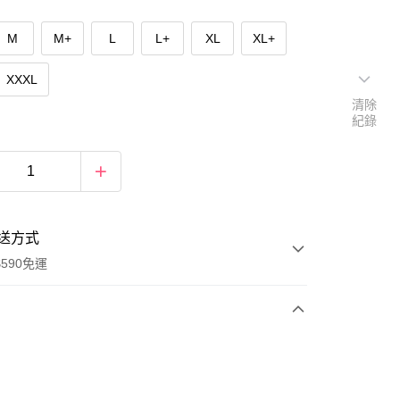
M
M+
L
L+
XL
XL+
XXXL
清除
紀錄
送方式
590免運
次付款