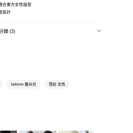
適合東方女性版型
墊設計
類 (3)
女內衣
質感睡衣
y
★內著品牌精選
蕾朵兒 L'adoore
享後付
送專區
FTEE先享後付」】
先享後付是「在收到商品之後才付款」的支付方式。 讓您購物簡單
心！
ladoore 蕾朵兒
雪紡 女性
：不需註冊會員、不需綁卡、不需儲值。
：只要手機號碼，簡訊認證，即可結帳。
送🚚)
：先確認商品／服務後，再付款。
00，滿NT$590(含以上)免運費
EE先享後付」結帳流程】
方式選擇「AFTEE先享後付」後，將跳轉至「AFTEE先享後
頁面，進行簡訊認證並確認金額後，即可完成結帳。
成立數日內，您將收到繳費通知簡訊。
費通知簡訊後14天內，點擊此簡訊中的連結，可透過四大超商