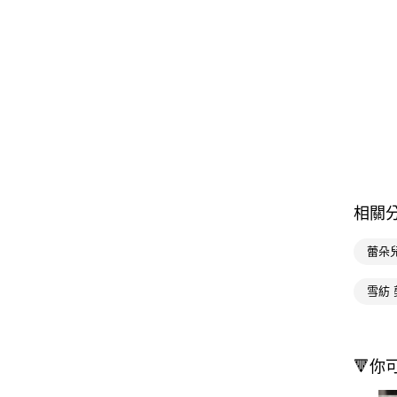
相關
蕾朵
雪紡 
🔻你