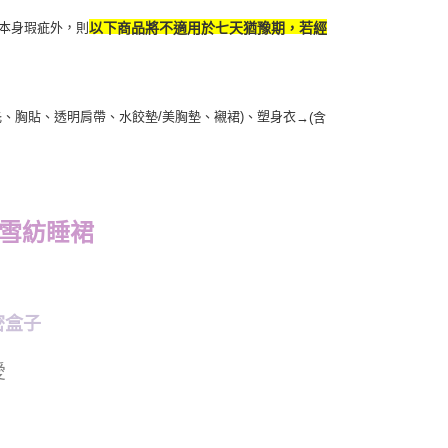
本身瑕疵外，則
以下商品將不適用於七天猶豫期，若經
扥、胸貼、透明肩帶、水餃墊/美胸墊、襯裙)、塑身衣
→
(含
雪紡睡裙
秘密盒子
愛