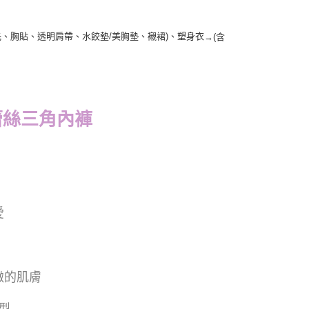
扥、胸貼、透明肩帶、水餃墊/美胸墊、襯裙)、塑身衣
→
(含
式蕾絲三角內
褲
愛
緻的肌膚