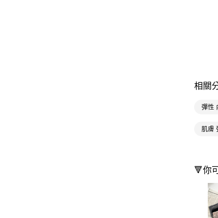
相關
彈性 
肌膚 
🔻你