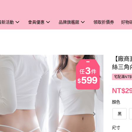
最新活動
會員優惠
品牌旗艦館
領取折價券
好物
【廠商直
絲三角
宅配滿NT$
NT$2
顏色
黑
尺寸