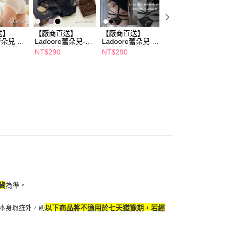
否成功請以「AFTEE先享後付 」之結帳頁面顯示為準，若有關於
功／繳費後需取消欲退款等相關疑問，請聯繫「AFTEE先享後
援中心」
https://netprotections.freshdesk.com/support/home
送】
【廠商直送】
【廠商直送】
【廠商直送】
e蕾朵兒 動
Ladoore蕾朵兒-午
Ladoore蕾朵兒 落
Ladoore蕾朵兒 
項】
式蕾絲三
夜情挑 蕾絲美臀內
日大道 性感蕾絲內
昧氣息 法式蕾絲
NT$290
NT$290
NT$290
恩沛科技股份有限公司提供之「AFTEE先享後付」服務完成之
款任選
褲-多款任選
褲-多款任選
褲-多款任選
依本服務之必要範圍內提供個人資料，並將交易相關給付款項請
讓予恩沛科技股份有限公司。
個人資料處理事宜，請瀏覽以下網址：
ee.tw/terms/#terms3
年的使用者請事先徵得法定代理人或監護人之同意方可使用
E先享後付」，若未經同意申辦者引起之損失，本公司不負相關責
AFTEE先享後付」時，將依據個別帳號之用戶狀況，依本公司
核予不同之上限額度；若仍有額度不足之情形，本公司將視審查
用戶進行身份認證。
一人註冊多個帳號或使用他人資訊註冊。若發現惡意使用之情
科技股份有限公司將有權停止該用戶之使用額度並採取法律行
貨
為準。
本身瑕疵外，則
以下商品將不適用於七天猶豫期，若經