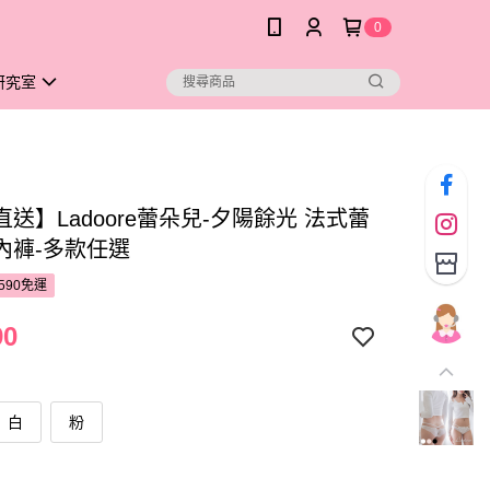
0
研究室
送】Ladoore蕾朵兒-夕陽餘光 法式蕾
內褲-多款任選
590免運
90
白
粉