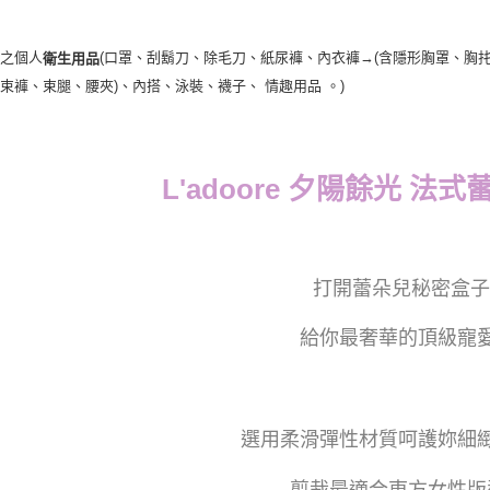
封之個人
(口罩、刮鬍刀、除毛刀、紙尿褲、內衣褲→(含隱形胸罩、胸
衛生用品
、束褲、束腿、腰夾
)
、內搭、泳裝、襪子、 情趣用品 。)
L'adoore 夕陽餘光 法
打開蕾朵兒秘密盒子
給你最奢華的頂級寵
選用柔滑彈性材質呵護妳細