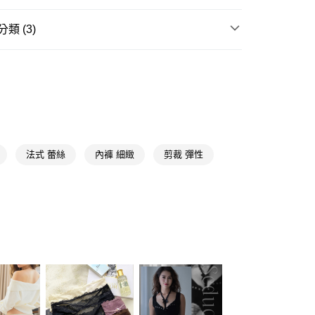
類 (3)
女內褲
蕾絲內褲
y
★內著品牌精選
蕾朵兒 L'adoore
享後付
送專區
FTEE先享後付」】
先享後付是「在收到商品之後才付款」的支付方式。 讓您購物簡單
心！
法式 蕾絲
內褲 細緻
剪裁 彈性
：不需註冊會員、不需綁卡、不需儲值。
：只要手機號碼，簡訊認證，即可結帳。
送🚚)
：先確認商品／服務後，再付款。
00，滿NT$590(含以上)免運費
EE先享後付」結帳流程】
方式選擇「AFTEE先享後付」後，將跳轉至「AFTEE先享後
頁面，進行簡訊認證並確認金額後，即可完成結帳。
成立數日內，您將收到繳費通知簡訊。
費通知簡訊後14天內，點擊此簡訊中的連結，可透過四大超商
網路銀行／等多元方式進行付款，方視為交易完成。
：結帳手續完成當下不需立刻繳費，但若您需要取消訂單，請聯
的店家。未經商家同意取消之訂單仍視為有效，需透過AFTEE
繳納相關費用。