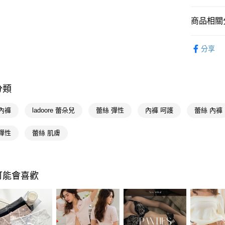
街口支付
商品相關分
悠遊付
內著衣賞
Google Pa
分享
內著衣賞
AFTEE先
🚚廠商直
相關說明
【關於「A
分類
AFTEE
便利好安
運送方式
內褲
ladoore 蕾朵兒
蕾絲 彈性
內褲 呵護
蕾絲 內褲
１．簡單
２．便利
宅配(廠商直
３．安心
彈性
蕾絲 肌膚
每筆NT$1
【「AFT
１．於結帳
付」結帳
可能會喜歡
２．訂單
３．收到繳
／ATM／
※ 請注意
絡購買商品
先享後付