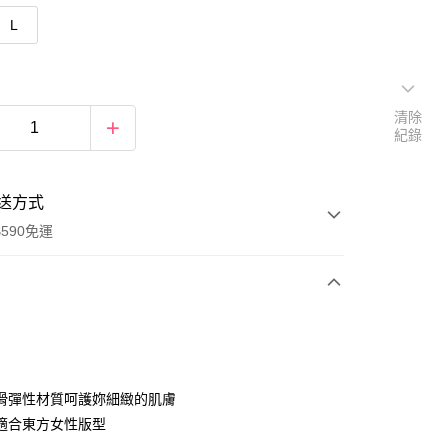
L
清除
紀錄
送方式
590免運
次付款
滑彈性材質呵護妳細緻的肌膚
適合東方女性版型