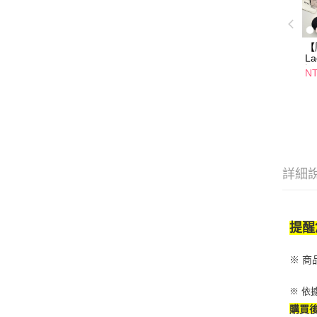
【
L
洇
NT
褲
詳細
提醒
※ 
※ 依
購買