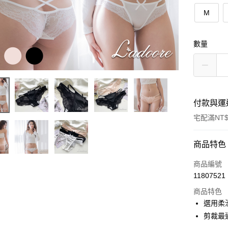
M
數量
付款與運
宅配滿NT$
付款方式
商品特色
POYA支付
商品編號
11807521
信用卡一
商品特色
LINE Pay
選用柔
剪裁最
Apple Pay