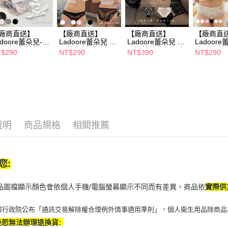
※ 交易是
是否繳費成
付客戶支
廠商直送】
【廠商直送】
【廠商直送】
【廠商直
adoore蕾朵兒-微
Ladoore蕾朵兒 花
Ladoore蕾朵兒 溫
Ladoor
【注意事
星砂 法式蕾絲內
心蒔光 法式蕾絲內
柔梅杜莎 包覆三角
人琴鍵 法
$290
NT$290
NT$390
NT$290
１．透過由
-多款任選
褲-多款任選
內褲-多款任選
角內褲-多
交易，需
求債權轉
２．關於
https://aft
３．未成
「AFTE
任。
說明
商品規格
相關推薦
４．使用「
即時審查
結果請求
５．嚴禁
形，恩沛
您:
動。
商品圖檔顯示顏色會依個人手機/電腦螢幕顯示不同而有差異，商品依
實際供
據行政院公布「通訊交易解除權合理例外情事適用準則」，個人衛生用品除商品
後恕無法辦理退換貨: