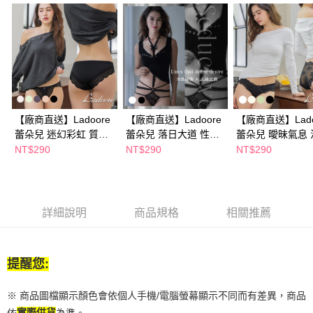
結帳頁面，進行簡訊認證並確認金額後，即可完成結帳。
２．訂單成立數日內，您將收到繳費通知簡訊。
３．收到繳費通知簡訊後14天內，點擊此簡訊中的連結，可透過四大超商／
ATM／網路銀行／等多元方式進行付款，方視為交易完成。
※ 請注意：結帳手續完成當下不需立刻繳費，但若您需要取消訂單，請聯絡
購買商品的店家。未經商家同意取消之訂單仍視為有效，需透過AFTEE先享
後付繳納相關費用。
※ 交易是否成功請以「AFTEE先享後付 」之結帳頁面顯示為準，若有關於
是否繳費成功／繳費後需取消欲退款等相關疑問，請聯繫「AFTEE先享後付
客戶支援中心」
https://netprotections.freshdesk.com/support/home
【廠商直送】Ladoore
【廠商直送】Ladoore
【廠商直送】Lado
蕾朵兒 迷幻彩虹 質感
蕾朵兒 落日大道 性感
蕾朵兒 曖昧氣息 
【注意事項】
美臀內褲-多款任選
蕾絲內褲-多款任選
蕾絲內褲-多款任
NT$290
NT$290
NT$290
１．透過由恩沛科技股份有限公司提供之「AFTEE先享後付」服務完成之交
易，需依本服務之必要範圍內提供個人資料，並將交易相關給付款項請求債
權轉讓予恩沛科技股份有限公司。
２．關於個人資料處理事宜，請瀏覽以下網址：
https://aftee.tw/terms/#terms3
詳細說明
商品規格
相關推薦
３．未成年的使用者請事先徵得法定代理人或監護人之同意方可使用
「AFTEE先享後付」，若未經同意申辦者引起之損失，本公司不負相關責
任。
４．使用「AFTEE先享後付」時，將依據個別帳號之用戶狀況，依本公司即
提醒您:
時審查核予不同之上限額度；若仍有額度不足之情形，本公司將視審查結果
請求用戶進行身份認證。
５．嚴禁一人註冊多個帳號或使用他人資訊註冊。若發現惡意使用之情形，
※ 商品圖檔顯示顏色會依個人手機/電腦螢幕顯示不同而有差異，商品
恩沛科技股份有限公司將有權停止該用戶之使用額度並採取法律行動。
依
實際供貨
為準。