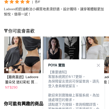
|
杏/F
Ladoore的奶油軟法小褲質地柔滑舒適，設計獨特，讓穿著體驗更加
愉悅，值得一試！
🔻你可能會喜歡
POYA 寶雅
【重要通知】
客服系統將於8/17更新，
【廠商直送】Ladoore
【廠商直送】Ladoore
【廠商直送】Lado
為保障留言資訊可保留查詢，請先
蕾朵兒 迷幻彩虹 質感
蕾朵兒 落日大道 性感
蕾朵兒 曖昧氣息 
登入會員帳號留言。
美臀內褲-多款任選
蕾絲內褲-多款任選
蕾絲內褲-多款任
NT$290
NT$290
NT$290
歡迎來到寶雅線上客服系統。為加
速處理您的需求，
你可能有興趣的商品
全站排行
請點選下方按鈕，查詢相關詳情，
若無欲查詢資訊，可直接留言，由