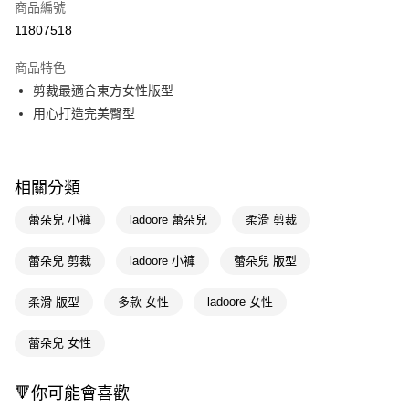
商品編號
信用卡一次付款
11807518
LINE Pay
商品特色
Apple Pay
剪裁最適合東方女性版型
用心打造完美臀型
街口支付
悠遊付
相關分類
Google Pay
蕾朵兒 小褲
ladoore 蕾朵兒
柔滑 剪裁
AFTEE先享後付
相關說明
蕾朵兒 剪裁
ladoore 小褲
蕾朵兒 版型
【關於「AFTEE先享後付」】
AFTEE先享後付是「在收到商品之後才付款」的支付方式。 讓您購物簡單
運送方式
便利好安心！
柔滑 版型
多款 女性
ladoore 女性
１．簡單：不需註冊會員、不需綁卡、不需儲值。
宅配(廠商直送🚚)
２．便利：只要手機號碼，簡訊認證，即可結帳。
每筆NT$100，滿NT$590(含以上)免運費
蕾朵兒 女性
３．安心：先確認商品／服務後，再付款。
【「AFTEE先享後付」結帳流程】
🔻你可能會喜歡
１．於結帳方式選擇「AFTEE先享後付」後，將跳轉至「AFTEE先享後付」