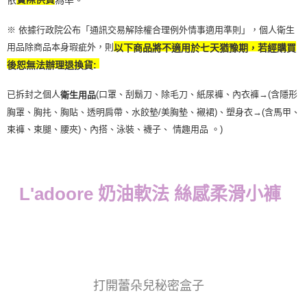
※ 依據行政院公布「通訊交易解除權合理例外情事適用準則」，個人衛生
用品除商品本身瑕疵外，則
以下商品將不適用於七天猶豫期，若經購買
後恕無法辦理退換貨:
已拆封之個人
(口罩、刮鬍刀、除毛刀、紙尿褲、內衣褲→(含隱形
衛生用品
胸罩、胸扥、胸貼、透明肩帶、水餃墊/美胸墊、襯裙)、塑身衣
→
(含馬甲、
束褲、束腿、腰夾
)
、內搭、泳裝、襪子、 情趣用品 。)
L'adoore 奶油軟法 絲感柔滑小褲
打開蕾朵兒秘密盒子