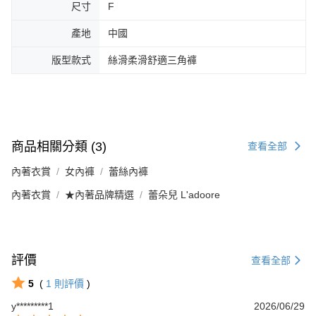
尺寸
F
產地
中國
版型款式
絲滑柔滑舒適三角褲
商品相關分類 (3)
查看全部
內著衣賞
女內褲
蕾絲內褲
內著衣賞
★內著品牌精選
蕾朵兒 L'adoore
評價
查看全部
5
(
1
則評價
)
y*********1
2026/06/29