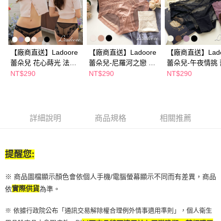
２．訂單成立數日內，您將收到繳費通知簡訊。
３．收到繳費通知簡訊後14天內，點擊此簡訊中的連結，可透過四大超商／
ATM／網路銀行／等多元方式進行付款，方視為交易完成。
※ 請注意：結帳手續完成當下不需立刻繳費，但若您需要取消訂單，請聯絡
購買商品的店家。未經商家同意取消之訂單仍視為有效，需透過AFTEE先享
後付繳納相關費用。
【廠商直送】Ladoore
【廠商直送】Ladoore
【廠商直送】Lado
※ 交易是否成功請以「AFTEE先享後付 」之結帳頁面顯示為準，若有關於
蕾朵兒 花心蒔光 法式
蕾朵兒-尼羅河之戀 法
蕾朵兒-午夜情挑
是否繳費成功／繳費後需取消欲退款等相關疑問，請聯繫「AFTEE先享後付
客戶支援中心」
https://netprotections.freshdesk.com/support/home
蕾絲內褲-多款任選
式蕾絲內褲-多款任選
美臀內褲-多款任
NT$290
NT$290
NT$290
【注意事項】
１．透過由恩沛科技股份有限公司提供之「AFTEE先享後付」服務完成之交
易，需依本服務之必要範圍內提供個人資料，並將交易相關給付款項請求債
權轉讓予恩沛科技股份有限公司。
詳細說明
商品規格
相關推薦
２．關於個人資料處理事宜，請瀏覽以下網址：
https://aftee.tw/terms/#terms3
３．未成年的使用者請事先徵得法定代理人或監護人之同意方可使用
「AFTEE先享後付」，若未經同意申辦者引起之損失，本公司不負相關責
提醒您:
任。
４．使用「AFTEE先享後付」時，將依據個別帳號之用戶狀況，依本公司即
※ 商品圖檔顯示顏色會依個人手機/電腦螢幕顯示不同而有差異，商品
時審查核予不同之上限額度；若仍有額度不足之情形，本公司將視審查結果
請求用戶進行身份認證。
依
實際供貨
為準。
５．嚴禁一人註冊多個帳號或使用他人資訊註冊。若發現惡意使用之情形，
恩沛科技股份有限公司將有權停止該用戶之使用額度並採取法律行動。
※ 依據行政院公布「通訊交易解除權合理例外情事適用準則」，個人衛生