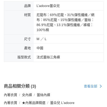
品牌
L’adoore蕾朵兒
材質
尼龍布：69％尼龍、31％彈性纖維／網
布：85％尼龍、15％彈性纖維／蕾絲：
86.9％尼龍、13.1％彈性纖維／褲襠：
100％棉
尺寸
M ／ L
產地
中國
版型款式
法式蕾絲三角褲
商品相關分類 (3)
查看全部
內著衣賞
女內褲
蕾絲內褲
內著衣賞
★內著品牌精選
蕾朵兒 L'adoore