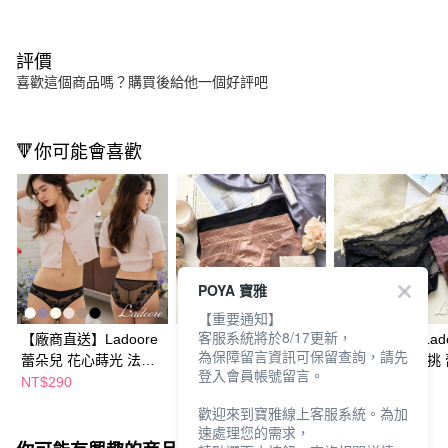
評價
喜歡這個商品嗎？購買後給他一個好評吧
🔻你可能會喜歡
POYA 寶雅
【重要通知】
客服系統將於8/17更新，
【廠商直送】Ladoore
【廠商直送】Ladoore
【廠商直送】Lado
為保障留言資訊可保留查詢，請先
蕾朵兒 花心蒔光 法式
蕾朵兒-尼羅河之戀 法
蕾朵兒-午夜情挑
登入會員帳號留言。
蕾絲內褲-多款任選
式蕾絲內褲-多款任選
美臀內褲-多款任
NT$290
NT$290
NT$290
歡迎來到寶雅線上客服系統。為加
速處理您的需求，