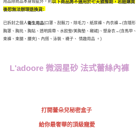
用品除商品本身瑕疵外，則
以下商品將不適用於七天猶豫期，若經購買
後恕無法辦理退換貨:
已拆封之個人
(口罩、刮鬍刀、除毛刀、紙尿褲、內衣褲→(含隱形
衛生用品
胸罩、胸扥、胸貼、透明肩帶、水餃墊/美胸墊、襯裙)、塑身衣
→
(含馬甲、
束褲、束腿、腰夾
)
、內搭、泳裝、襪子、 情趣用品 。)
L'adoore 微洇星砂 法式蕾絲內褲
打開蕾朵兒秘密盒子
給你最奢華的頂級寵愛