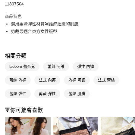
信用卡一次付款
11807504
LINE Pay
商品特色
Apple Pay
選用柔滑彈性材質呵護妳細緻的肌膚
剪裁最適合東方女性版型
街口支付
悠遊付
相關分類
Google Pay
ladoore 蕾朵兒
蕾絲 呵護
彈性 內褲
AFTEE先享後付
相關說明
蕾絲 內褲
法式 內褲
內褲 呵護
法式 蕾絲
【關於「AFTEE先享後付」】
AFTEE先享後付是「在收到商品之後才付款」的支付方式。 讓您購物簡單
運送方式
便利好安心！
蕾絲 彈性
剪裁 彈性
蕾絲 肌膚
１．簡單：不需註冊會員、不需綁卡、不需儲值。
宅配(廠商直送🚚)
２．便利：只要手機號碼，簡訊認證，即可結帳。
每筆NT$100，滿NT$590(含以上)免運費
３．安心：先確認商品／服務後，再付款。
🔻你可能會喜歡
【「AFTEE先享後付」結帳流程】
１．於結帳方式選擇「AFTEE先享後付」後，將跳轉至「AFTEE先享後付」
結帳頁面，進行簡訊認證並確認金額後，即可完成結帳。