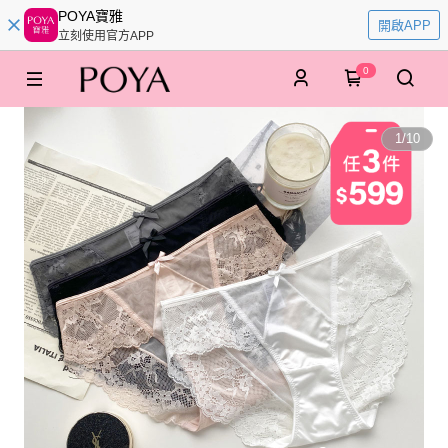
POYA寶雅
開啟APP
立刻使用官方APP
0
1
/
10