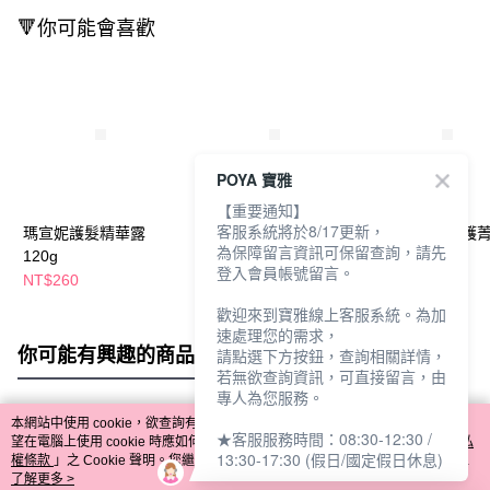
🔻你可能會喜歡
POYA 寶雅
【重要通知】
客服系統將於8/17更新，
瑪宣妮護髮精華露
瑪宣妮護髮精華露
瑪宣妮髮梢修護
為保障留言資訊可保留查詢，請先
120g
120g
100ML
登入會員帳號留言。
NT$260
NT$239
NT$259
NT$260
歡迎來到寶雅線上客服系統。為加
速處理您的需求，
你可能有興趣的商品
全站排行
請點選下方按鈕，查詢相關詳情，
若無欲查詢資訊，可直接留言，由
專人為您服務。
本網站中使用 cookie，欲查詢有關本網站使用 cookie 方式之詳情，及若您不希
★客服服務時間：08:30-12:30 /
熱門標籤
望在電腦上使用 cookie 時應如何變更電腦的 cookie 設定，請參閱本網站「
隱私
13:30-17:30 (假日/國定假日休息)
權條款
」之 Cookie 聲明。您繼續使用本網站即表示您同意本公司得按本網站使
用條款之 Cookie 聲明使用 cookie。
了解更多 >