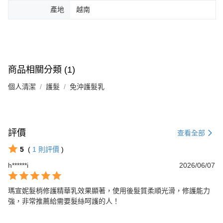
產地
越南
商品相關分類 (1)
個人清潔
護髮
免沖護髮乳
評價
查看全部
5
(
1
則評價
)
h******i
2026/06/07
瑪宣妮髮梢修護精華乳效果顯著，使用後髮質柔順光滑，修護能力
強，非常推薦給需要髮絲呵護的人！