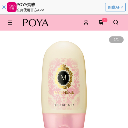
POYA寶雅
開啟APP
立刻使用官方APP
0
1
/
1