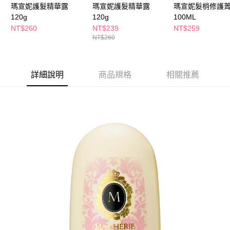
３．收到繳費通知簡訊後14天內，點擊此簡訊中的連結，可透過四大超商／
瑪宣妮護髮精華露
瑪宣妮護髮精華露
瑪宣妮髮梢修護
ATM／網路銀行／等多元方式進行付款，方視為交易完成。
120g
120g
100ML
萊爾富取貨付款
※ 請注意：結帳手續完成當下不需立刻繳費，但若您需要取消訂單，請聯絡
NT$260
NT$239
NT$259
每筆NT$65，滿NT$490(含以上)免運費
購買商品的店家。未經商家同意取消之訂單仍視為有效，需透過AFTEE先享
NT$260
後付繳納相關費用。
付款後萊爾富取貨
※ 交易是否成功請以「AFTEE先享後付 」之結帳頁面顯示為準，若有關於
是否繳費成功／繳費後需取消欲退款等相關疑問，請聯繫「AFTEE先享後付
每筆NT$65，滿NT$490(含以上)免運費
客戶支援中心」
https://netprotections.freshdesk.com/support/home
詳細說明
商品規格
相關推薦
7-11取貨付款
【注意事項】
１．透過由恩沛科技股份有限公司提供之「AFTEE先享後付」服務完成之交
每筆NT$65，滿NT$490(含以上)免運費
易，需依本服務之必要範圍內提供個人資料，並將交易相關給付款項請求債
權轉讓予恩沛科技股份有限公司。
付款後7-11取貨
２．關於個人資料處理事宜，請瀏覽以下網址：
每筆NT$65，滿NT$490(含以上)免運費
https://aftee.tw/terms/#terms3
３．未成年的使用者請事先徵得法定代理人或監護人之同意方可使用
宅配(本島)
「AFTEE先享後付」，若未經同意申辦者引起之損失，本公司不負相關責
任。
每筆NT$100，滿NT$790(含以上)免運費
４．使用「AFTEE先享後付」時，將依據個別帳號之用戶狀況，依本公司即
時審查核予不同之上限額度；若仍有額度不足之情形，本公司將視審查結果
付款後寶雅門市自取(由倉庫統一出貨)
請求用戶進行身份認證。
每筆NT$80，滿NT$290(含以上)免運費
５．嚴禁一人註冊多個帳號或使用他人資訊註冊。若發現惡意使用之情形，
恩沛科技股份有限公司將有權停止該用戶之使用額度並採取法律行動。