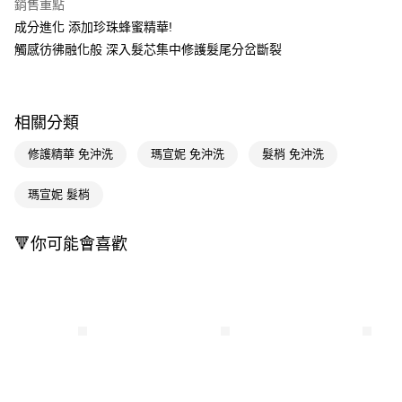
銷售重點
LINE Pay
成分進化 添加珍珠蜂蜜精華!
觸感彷彿融化般 深入髮芯集中修護髮尾分岔斷裂
Apple Pay
街口支付
相關分類
悠遊付
修護精華 免沖洗
瑪宣妮 免沖洗
髮梢 免沖洗
Google Pay
AFTEE先享後付
瑪宣妮 髮梢
相關說明
【關於「AFTEE先享後付」】
🔻你可能會喜歡
即享券
AFTEE先享後付是「在收到商品之後才付款」的支付方式。 讓您購物簡單
便利好安心！
１．簡單：不需註冊會員、不需綁卡、不需儲值。
運送方式
２．便利：只要手機號碼，簡訊認證，即可結帳。
３．安心：先確認商品／服務後，再付款。
全家取貨付款
每筆NT$65，滿NT$390(含以上)免運費
【「AFTEE先享後付」結帳流程】
１．於結帳方式選擇「AFTEE先享後付」後，將跳轉至「AFTEE先享後付」
付款後全家取貨
結帳頁面，進行簡訊認證並確認金額後，即可完成結帳。
２．訂單成立數日內，您將收到繳費通知簡訊。
每筆NT$65，滿NT$390(含以上)免運費