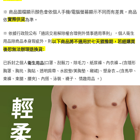
※ 商品圖檔顯示顏色會依個人手機/電腦螢幕顯示不同而有差異，商品
依
實際供貨
為準。
※ 依據行政院公布「通訊交易解除權合理例外情事適用準則」，個人衛生
用品除商品本身瑕疵外，則
以下商品將不適用於七天猶豫期，若經購買
後恕無法辦理退換貨:
已拆封之個人
(口罩、刮鬍刀、除毛刀、紙尿褲、內衣褲→(含隱形
衛生用品
胸罩、胸扥、胸貼、透明肩帶、水餃墊/美胸墊、襯裙)、塑身衣
→
(含馬甲、
束褲、束腿、腰夾
)
、內搭、泳裝、襪子、 情趣用品 。)