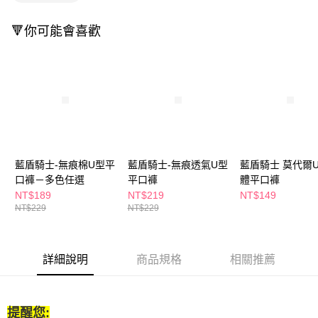
🔻你可能會喜歡
藍盾騎士-無痕棉U型平
藍盾騎士-無痕透氣U型
藍盾騎士 莫代爾
口褲－多色任選
平口褲
體平口褲
NT$189
NT$219
NT$149
NT$229
NT$229
詳細說明
商品規格
相關推薦
提醒您: