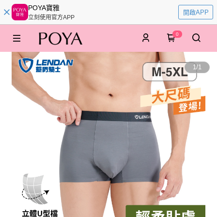
POYA寶雅
開啟APP
立刻使用官方APP
0
1
/
1