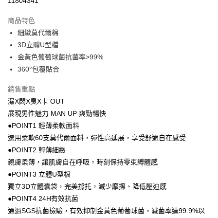
11804341
超商取貨付款
商品特色
LINE Pay
細緻莫代爾棉
3D立體U型檔
Apple Pay
金黃色葡萄球菌抗菌率>99%
街口支付
360°包覆貼合
悠遊付
銷售重點
濕X悶X臭X卡 OUT
Google Pay
展現男性魅力 MAN UP 爽勁暢快
AFTEE先享後付
●POINT1 輕薄柔軟面料
相關說明
選用柔軟60支莫代爾面料，彈性高延展，享受舒適自在感受
【關於「AFTEE先享後付」】
●POINT2 輕薄細緻
即享券
AFTEE先享後付是「在收到商品之後才付款」的支付方式。 讓您購物簡單
便利好安心！
親膚柔薄，讓肌膚自在呼吸，時刻保持零束縛體感
１．簡單：不需註冊會員、不需綁卡、不需儲值。
●POINT3 立體U型檔
運送方式
２．便利：只要手機號碼，簡訊認證，即可結帳。
獨立3D立體囊袋，完美撐托，減少摩擦、降低壓迫感
３．安心：先確認商品／服務後，再付款。
全家取貨付款
●POINT4 24H有效抗菌
每筆NT$65，滿NT$390(含以上)免運費
【「AFTEE先享後付」結帳流程】
通過SGS抗菌檢驗，有效抑制金黃色葡萄球菌，滅菌率達99.9%以
１．於結帳方式選擇「AFTEE先享後付」後，將跳轉至「AFTEE先享後付」