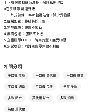
付款後全家取貨
結帳頁面，進行簡訊認證並確認金額後，即可完成結帳。
上，有效抑制細菌滋長，保護私密健康
２．訂單成立數日內，您將收到繳費通知簡訊。
每筆NT$65，滿NT$390(含以上)免運費
●在乎細節 舒適升級
３．收到繳費通知簡訊後14天內，點擊此簡訊中的連結，可透過四大超商／
1.一片式剪裁：360°包覆貼合，減少異物感
ATM／網路銀行／等多元方式進行付款，方視為交易完成。
萊爾富取貨付款
※ 請注意：結帳手續完成當下不需立刻繳費，但若您需要取消訂單，請聯絡
2.底檔加寬：終結尷尬卡臀
每筆NT$65，滿NT$490(含以上)免運費
購買商品的店家。未經商家同意取消之訂單仍視為有效，需透過AFTEE先享
3.無痕織帶：親膚不緊勒
後付繳納相關費用。
付款後萊爾富取貨
4.無痕包邊 ：服貼不上捲
※ 交易是否成功請以「AFTEE先享後付 」之結帳頁面顯示為準，若有關於
是否繳費成功／繳費後需取消欲退款等相關疑問，請聯繫「AFTEE先享後付
5.立體膠印LOGO：時尚有型，無異物感
每筆NT$65，滿NT$490(含以上)免運費
客戶支援中心」
https://netprotections.freshdesk.com/support/home
6.無感標籤：呵護肌膚零刺激不刺癢
7-11取貨付款
【注意事項】
１．透過由恩沛科技股份有限公司提供之「AFTEE先享後付」服務完成之交
每筆NT$65，滿NT$490(含以上)免運費
易，需依本服務之必要範圍內提供個人資料，並將交易相關給付款項請求債
權轉讓予恩沛科技股份有限公司。
付款後7-11取貨
相關分類
２．關於個人資料處理事宜，請瀏覽以下網址：
每筆NT$65，滿NT$490(含以上)免運費
https://aftee.tw/terms/#terms3
平口褲 無痕
平口褲 莫代爾
平口褲 貼合
３．未成年的使用者請事先徵得法定代理人或監護人之同意方可使用
宅配(本島)
「AFTEE先享後付」，若未經同意申辦者引起之損失，本公司不負相關責
平口褲 細緻
平口褲 包覆
無痕 多款
任。
每筆NT$100，滿NT$790(含以上)免運費
４．使用「AFTEE先享後付」時，將依據個別帳號之用戶狀況，依本公司即
時審查核予不同之上限額度；若仍有額度不足之情形，本公司將視審查結果
付款後寶雅門市自取(由倉庫統一出貨)
多款 貼合
莫代爾 貼合
多款 細緻
請求用戶進行身份認證。
每筆NT$80，滿NT$290(含以上)免運費
５．嚴禁一人註冊多個帳號或使用他人資訊註冊。若發現惡意使用之情形，
無痕 莫代爾
恩沛科技股份有限公司將有權停止該用戶之使用額度並採取法律行動。