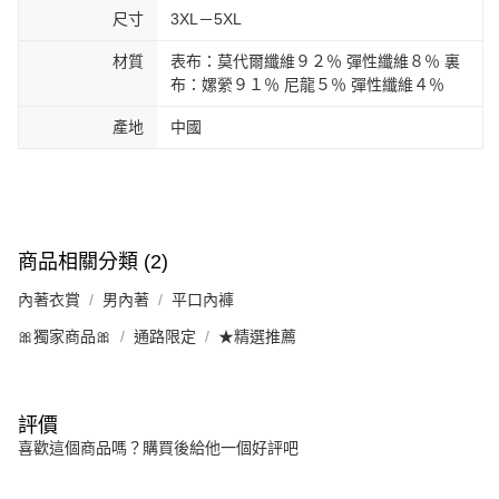
尺寸
3XL－5XL
材質
表布：莫代爾纖維９２％ 彈性纖維８％ 裏
布：嫘縈９１％ 尼龍５％ 彈性纖維４％
產地
中國
商品相關分類 (2)
內著衣賞
男內著
平口內褲
🎀獨家商品🎀
通路限定
★精選推薦
評價
喜歡這個商品嗎？購買後給他一個好評吧