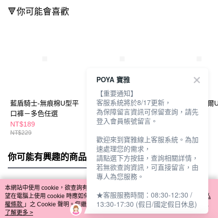
🔻你可能會喜歡
POYA 寶雅
【重要通知】
客服系統將於8/17更新，
藍盾騎士-無痕棉U型平
藍盾騎士-無痕透氣U型
藍盾騎士 莫代爾
為保障留言資訊可保留查詢，請先
口褲－多色任選
平口褲
體平口褲
登入會員帳號留言。
NT$189
NT$219
NT$149
NT$229
NT$229
歡迎來到寶雅線上客服系統。為加
速處理您的需求，
你可能有興趣的商品
全站排行
請點選下方按鈕，查詢相關詳情，
若無欲查詢資訊，可直接留言，由
專人為您服務。
本網站中使用 cookie，欲查詢有關本網站使用 cookie 方式之詳情，及若您不希
★客服服務時間：08:30-12:30 /
熱門標籤
望在電腦上使用 cookie 時應如何變更電腦的 cookie 設定，請參閱本網站「
隱私
13:30-17:30 (假日/國定假日休息)
權條款
」之 Cookie 聲明。您繼續使用本網站即表示您同意本公司得按本網站使
用條款之 Cookie 聲明使用 cookie。
了解更多 >