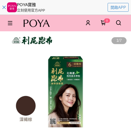
POYA寶雅
開啟APP
立刻使用官方APP
0
1
/
7