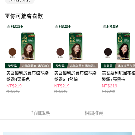
ATM／網路銀行／等多元方式進行付款，方視為交易完成。
萊爾富取貨付款
※ 請注意：結帳手續完成當下不需立刻繳費，但若您需要取消訂單，請聯絡
每筆NT$65，滿NT$490(含以上)免運費
購買商品的店家。未經商家同意取消之訂單仍視為有效，需透過AFTEE先享
🔻你可能會喜歡
後付繳納相關費用。
付款後萊爾富取貨
※ 交易是否成功請以「AFTEE先享後付 」之結帳頁面顯示為準，若有關於
是否繳費成功／繳費後需取消欲退款等相關疑問，請聯繫「AFTEE先享後付
每筆NT$65，滿NT$490(含以上)免運費
客戶支援中心」
https://netprotections.freshdesk.com/support/home
7-11取貨付款
【注意事項】
１．透過由恩沛科技股份有限公司提供之「AFTEE先享後付」服務完成之交
每筆NT$65，滿NT$490(含以上)免運費
易，需依本服務之必要範圍內提供個人資料，並將交易相關給付款項請求債
權轉讓予恩沛科技股份有限公司。
付款後7-11取貨
２．關於個人資料處理事宜，請瀏覽以下網址：
每筆NT$65，滿NT$490(含以上)免運費
https://aftee.tw/terms/#terms3
美吾髮利尻昆布植萃染
美吾髮利尻昆布植萃染
美吾髮利尻昆布
３．未成年的使用者請事先徵得法定代理人或監護人之同意方可使用
髮霜4栗褐色
髮霜5自然棕
髮霜7亮黑棕
宅配(本島)
「AFTEE先享後付」，若未經同意申辦者引起之損失，本公司不負相關責
NT$219
NT$219
NT$219
任。
每筆NT$100，滿NT$790(含以上)免運費
NT$349
NT$349
NT$349
４．使用「AFTEE先享後付」時，將依據個別帳號之用戶狀況，依本公司即
時審查核予不同之上限額度；若仍有額度不足之情形，本公司將視審查結果
付款後寶雅門市自取(由倉庫統一出貨)
請求用戶進行身份認證。
每筆NT$80，滿NT$290(含以上)免運費
５．嚴禁一人註冊多個帳號或使用他人資訊註冊。若發現惡意使用之情形，
詳細說明
相關推薦
恩沛科技股份有限公司將有權停止該用戶之使用額度並採取法律行動。