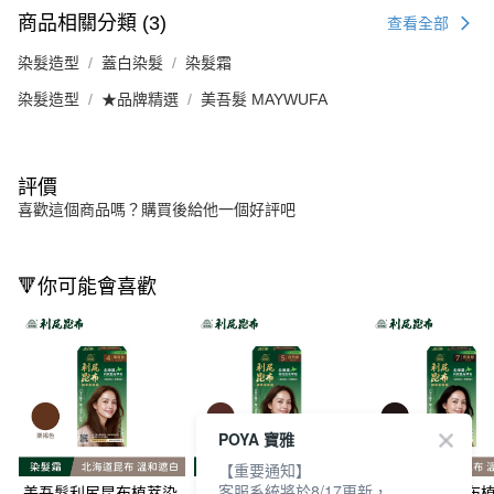
商品相關分類 (3)
查看全部
染髮造型
蓋白染髮
染髮霜
染髮造型
★品牌精選
美吾髮 MAYWUFA
評價
喜歡這個商品嗎？購買後給他一個好評吧
🔻你可能會喜歡
POYA 寶雅
【重要通知】
客服系統將於8/17更新，
美吾髮利尻昆布植萃染
美吾髮利尻昆布植萃染
美吾髮利尻昆布