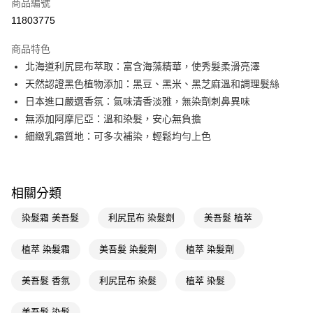
商品編號
LINE Pay
11803775
Apple Pay
商品特色
街口支付
北海道利尻昆布萃取：富含海藻精華，使秀髮柔滑亮澤
悠遊付
天然認證黑色植物添加：黑豆、黑米、黑芝麻溫和調理髮絲
日本進口嚴選香氛：氣味清香淡雅，無染劑刺鼻異味
Google Pay
無添加阿摩尼亞：溫和染髮，安心無負擔
AFTEE先享後付
細緻乳霜質地：可多次補染，輕鬆均勻上色
相關說明
【關於「AFTEE先享後付」】
即享券
AFTEE先享後付是「在收到商品之後才付款」的支付方式。 讓您購物簡單
便利好安心！
相關分類
１．簡單：不需註冊會員、不需綁卡、不需儲值。
運送方式
２．便利：只要手機號碼，簡訊認證，即可結帳。
染髮霜 美吾髮
利尻昆布 染髮劑
美吾髮 植萃
３．安心：先確認商品／服務後，再付款。
全家取貨付款
植萃 染髮霜
美吾髮 染髮劑
植萃 染髮劑
每筆NT$65，滿NT$390(含以上)免運費
【「AFTEE先享後付」結帳流程】
１．於結帳方式選擇「AFTEE先享後付」後，將跳轉至「AFTEE先享後付」
付款後全家取貨
結帳頁面，進行簡訊認證並確認金額後，即可完成結帳。
美吾髮 香氛
利尻昆布 染髮
植萃 染髮
２．訂單成立數日內，您將收到繳費通知簡訊。
每筆NT$65，滿NT$390(含以上)免運費
３．收到繳費通知簡訊後14天內，點擊此簡訊中的連結，可透過四大超商／
美吾髮 染髮