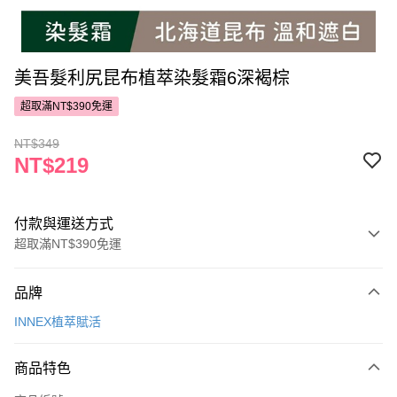
美吾髮利尻昆布植萃染髮霜6深褐棕
超取滿NT$390免運
NT$349
NT$219
付款與運送方式
超取滿NT$390免運
付款方式
品牌
POYA支付
INNEX植萃賦活
信用卡一次付款
商品特色
超商取貨付款