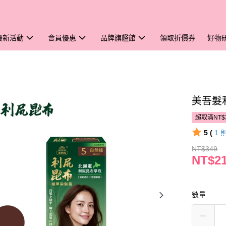
最新活動
會員優惠
品牌旗艦館
領取折價券
好物
美吾髮
超取滿NT$
5 (
1
NT$349
NT$2
數量