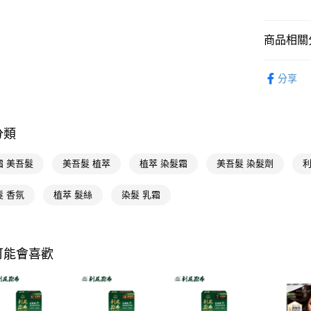
AFTEE先
相關說明
商品相關分
【關於「A
即享券
AFTEE
染髮造型
便利好安
分享
１．簡單
染髮造型
２．便利
運送方式
３．安心
INNEX植
全家取貨
【「AFT
分類
每筆NT$6
１．於結帳
付」結帳
霜 美吾髮
美吾髮 植萃
植萃 染髮霜
美吾髮 染髮劑
利
付款後全
２．訂單
３．收到繳
每筆NT$6
／ATM／
髮 香氛
植萃 髮絲
染髮 乳霜
※ 請注意
萊爾富取
絡購買商品
先享後付
每筆NT$6
※ 交易是
可能會喜歡
是否繳費成
付款後萊
付客戶支
每筆NT$6
【注意事
7-11取貨
１．透過由