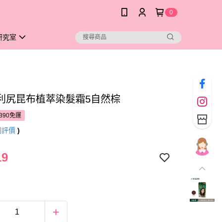
0
研究室
利尻昆布植萃染髮霜5自然棕
390免運
則評價
)
19