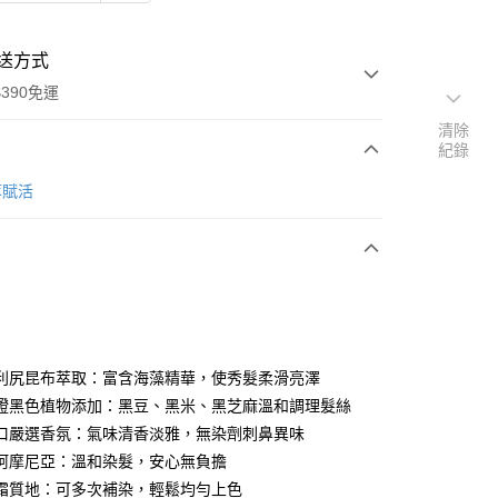
送方式
390免運
清除
紀錄
萃賦活
次付款
付款
利尻昆布萃取：富含海藻精華，使秀髮柔滑亮澤
證黑色植物添加：黑豆、黑米、黑芝麻溫和調理髮絲
口嚴選香氛：氣味清香淡雅，無染劑刺鼻異味
阿摩尼亞：溫和染髮，安心無負擔
y
霜質地：可多次補染，輕鬆均勻上色