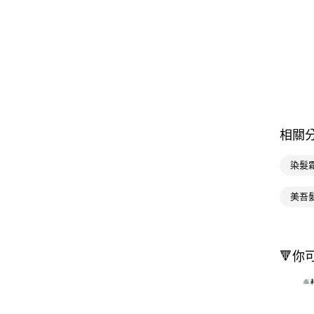
相關
染髮
美吾
🔻你