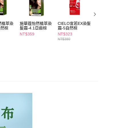
依本服務之必要範圍內提供個人資料，並將交易相關給付款項請
5，滿NT$490(含以上)免運費
讓予恩沛科技股份有限公司。
個人資料處理事宜，請瀏覽以下網址：
1取貨
ee.tw/terms/#terms3
5，滿NT$490(含以上)免運費
然植萃染
施華蔻怡然植萃染
CIELO宣若EX染髮
美吾髮植優泡沫染
年的使用者請事先徵得法定代理人或監護人之同意方可使用
自然棕
髮霜-4.1亞麻棕
霜-5自然棕
髮劑5自然栗棕
E先享後付」，若未經同意申辦者引起之損失，本公司不負相關責
NT$359
NT$323
NT$499
AFTEE先享後付」時，將依據個別帳號之用戶狀況，依本公司
NT$380
00，滿NT$790(含以上)免運費
核予不同之上限額度；若仍有額度不足之情形，本公司將視審查
用戶進行身份認證。
門市自取(由倉庫統一出貨)
一人註冊多個帳號或使用他人資訊註冊。若發現惡意使用之情
0，滿NT$290(含以上)免運費
科技股份有限公司將有權停止該用戶之使用額度並採取法律行