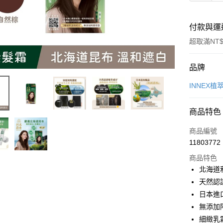
付款與運
超取滿NT$
付款方式
品牌
POYA支付
INNEX植
信用卡一
商品特色
超商取貨
商品編號
LINE Pay
11803772
商品特色
Apple Pay
北海道
街口支付
天然認
日本進
悠遊付
無添加
Google Pa
細緻乳