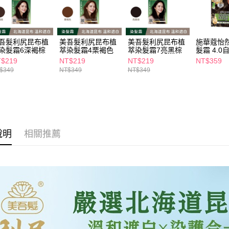
交易，需
每筆NT$6
求債權轉
２．關於
付款後7-1
https://aft
每筆NT$6
吾髮利尻昆布植
美吾髮利尻昆布植
美吾髮利尻昆布植
施華蔻怡
３．未成
染髮霜6深褐棕
萃染髮霜4栗褐色
萃染髮霜7亮黑棕
髮霜 4.0
「AFTE
宅配(本島)
任。
$219
NT$219
NT$219
NT$359
４．使用「
$349
NT$349
NT$349
每筆NT$1
即時審查
結果請求
付款後寶雅
５．嚴禁
每筆NT$8
形，恩沛
動。
說明
相關推薦