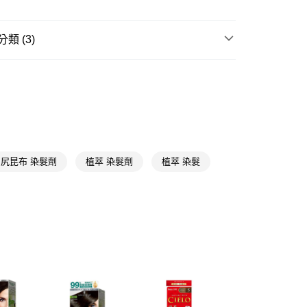
享後付
類 (3)
FTEE先享後付」】
先享後付是「在收到商品之後才付款」的支付方式。 讓您購物簡單
蓋白染髮
染髮霜
心！
：不需註冊會員、不需綁卡、不需儲值。
★品牌精選
美吾髮 MAYWUFA
：只要手機號碼，簡訊認證，即可結帳。
：先確認商品／服務後，再付款。
萃賦活
美吾髮快速護髮染髮霜
付款
EE先享後付」結帳流程】
5，滿NT$390(含以上)免運費
方式選擇「AFTEE先享後付」後，將跳轉至「AFTEE先享後
頁面，進行簡訊認證並確認金額後，即可完成結帳。
尻昆布 染髮劑
植萃 染髮劑
植萃 染髮
家取貨
成立數日內，您將收到繳費通知簡訊。
費通知簡訊後14天內，點擊此簡訊中的連結，可透過四大超商
5，滿NT$390(含以上)免運費
網路銀行／等多元方式進行付款，方視為交易完成。
：結帳手續完成當下不需立刻繳費，但若您需要取消訂單，請聯
貨付款
的店家。未經商家同意取消之訂單仍視為有效，需透過AFTEE
繳納相關費用。
5，滿NT$490(含以上)免運費
否成功請以「AFTEE先享後付 」之結帳頁面顯示為準，若有關於
功／繳費後需取消欲退款等相關疑問，請聯繫「AFTEE先享後
爾富取貨
援中心」
https://netprotections.freshdesk.com/support/home
5，滿NT$490(含以上)免運費
項】
付款
恩沛科技股份有限公司提供之「AFTEE先享後付」服務完成之