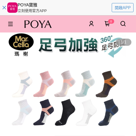
POYA寶雅
開啟APP
立刻使用官方APP
0
1
/
1