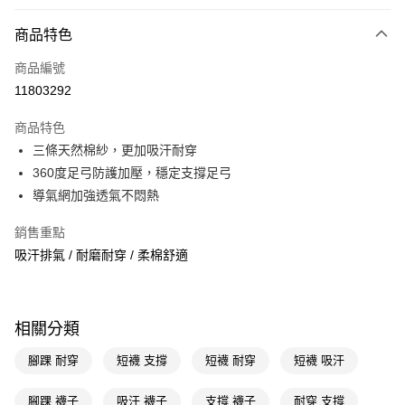
付款方式
商品特色
POYA支付
商品編號
信用卡一次付款
11803292
超商取貨付款
商品特色
LINE Pay
三條天然棉紗，更加吸汗耐穿
360度足弓防護加壓，穩定支撐足弓
Apple Pay
導氣網加強透氣不悶熱
街口支付
銷售重點
悠遊付
吸汗排氣 / 耐磨耐穿 / 柔棉舒適
Google Pay
AFTEE先享後付
相關分類
相關說明
【關於「AFTEE先享後付」】
腳踝 耐穿
短襪 支撐
短襪 耐穿
短襪 吸汗
即享券
AFTEE先享後付是「在收到商品之後才付款」的支付方式。 讓您購物簡單
便利好安心！
腳踝 襪子
吸汗 襪子
支撐 襪子
耐穿 支撐
１．簡單：不需註冊會員、不需綁卡、不需儲值。