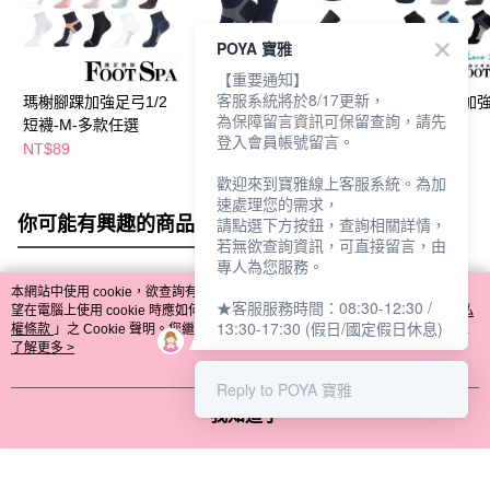
POYA 寶雅
【重要通知】
客服系統將於8/17更新，
瑪榭腳踝加強足弓1/2
瑪榭加大腳踝加強足弓
瑪榭加大腳踝加
為保障留言資訊可保留查詢，請先
短襪-M-多款任選
1/2襪-多款任選
襪-多款任選
登入會員帳號留言。
NT$89
NT$99
NT$89
歡迎來到寶雅線上客服系統。為加
速處理您的需求，
你可能有興趣的商品
全站排行
請點選下方按鈕，查詢相關詳情，
若無欲查詢資訊，可直接留言，由
專人為您服務。
本網站中使用 cookie，欲查詢有關本網站使用 cookie 方式之詳情，及若您不希
★客服服務時間：08:30-12:30 /
熱門標籤
望在電腦上使用 cookie 時應如何變更電腦的 cookie 設定，請參閱本網站「
隱私
13:30-17:30 (假日/國定假日休息)
權條款
」之 Cookie 聲明。您繼續使用本網站即表示您同意本公司得按本網站使
用條款之 Cookie 聲明使用 cookie。
了解更多 >
Reply to POYA 寶雅
我知道了