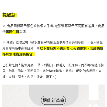
任。
每筆NT$100，滿NT$790(含以上)免運費
４．使用「AFTEE先享後付」時，將依據個別帳號之用戶狀況，依本公司即
時審查核予不同之上限額度；若仍有額度不足之情形，本公司將視審查結果
付款後寶雅門市自取(由倉庫統一出貨)
請求用戶進行身份認證。
提醒您:
每筆NT$80，滿NT$290(含以上)免運費
５．嚴禁一人註冊多個帳號或使用他人資訊註冊。若發現惡意使用之情形，
恩沛科技股份有限公司將有權停止該用戶之使用額度並採取法律行動。
※ 商品圖檔顯示顏色會依個人手機/電腦螢幕顯示不同而有差異，商品
依
為準。
實際供貨
※ 依據行政院公布「通訊交易解除權合理例外情事適用準則」，個人衛生
用品除商品本身瑕疵外，則
以下商品將不適用於七天猶豫期，若經購買
後恕無法辦理退換貨:
已拆封之個人衛生用品(口罩、刮鬍刀、除毛刀、紙尿褲、內衣褲(含隱形胸
罩、胸扥、胸貼、透明肩帶、水餃墊/美胸墊、襯裙)、塑身衣(含馬甲、束
褲、束腿、腰夾、內搭、泳裝、襪子。)