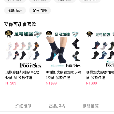
運送方式
２．便利：只要手機號碼，簡訊認證，即可結帳。
３．安心：先確認商品／服務後，再付款。
腳踝 吸汗
足弓 加壓
全家取貨付款
每筆NT$65，滿NT$390(含以上)免運費
【「AFTEE先享後付」結帳流程】
１．於結帳方式選擇「AFTEE先享後付」後，將跳轉至「AFTEE先享後付」
🔻你可能會喜歡
付款後全家取貨
結帳頁面，進行簡訊認證並確認金額後，即可完成結帳。
２．訂單成立數日內，您將收到繳費通知簡訊。
每筆NT$65，滿NT$390(含以上)免運費
３．收到繳費通知簡訊後14天內，點擊此簡訊中的連結，可透過四大超商／
ATM／網路銀行／等多元方式進行付款，方視為交易完成。
萊爾富取貨付款
※ 請注意：結帳手續完成當下不需立刻繳費，但若您需要取消訂單，請聯絡
每筆NT$65，滿NT$490(含以上)免運費
購買商品的店家。未經商家同意取消之訂單仍視為有效，需透過AFTEE先享
後付繳納相關費用。
付款後萊爾富取貨
※ 交易是否成功請以「AFTEE先享後付 」之結帳頁面顯示為準，若有關於
是否繳費成功／繳費後需取消欲退款等相關疑問，請聯繫「AFTEE先享後付
每筆NT$65，滿NT$490(含以上)免運費
客戶支援中心」
https://netprotections.freshdesk.com/support/home
瑪榭腳踝加強足弓1/2
瑪榭加大腳踝加強足弓
瑪榭加大腳踝加
7-11取貨付款
短襪-M-多款任選
1/2襪-多款任選
襪-多款任選
【注意事項】
１．透過由恩沛科技股份有限公司提供之「AFTEE先享後付」服務完成之交
每筆NT$65，滿NT$490(含以上)免運費
NT$89
NT$99
NT$89
易，需依本服務之必要範圍內提供個人資料，並將交易相關給付款項請求債
權轉讓予恩沛科技股份有限公司。
付款後7-11取貨
２．關於個人資料處理事宜，請瀏覽以下網址：
每筆NT$65，滿NT$490(含以上)免運費
https://aftee.tw/terms/#terms3
３．未成年的使用者請事先徵得法定代理人或監護人之同意方可使用
詳細說明
商品規格
相關推薦
宅配(本島)
「AFTEE先享後付」，若未經同意申辦者引起之損失，本公司不負相關責