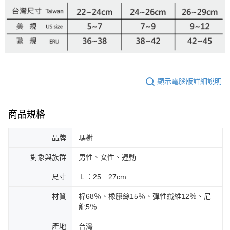
顯示電腦版詳細說明
商品規格
品牌
瑪榭
對象與族群
男性、女性、運動
尺寸
Ｌ：25－27cm
材質
棉68％、橡膠絲15％、彈性纖維12％、尼
龍5％
產地
台灣