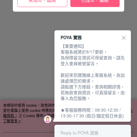
未成年，離開
已成年，繼續
POYA 寶雅
【重要通知】
客服系統將於8/17更新，
為保障留言資訊可保留查詢，請先
登入會員帳號留言。
歡迎來到寶雅線上客服系統。為加
速處理您的需求，
請點選下方按鈕，查詢相關詳情，
若無欲查詢資訊，可直接留言，由
專人為您服務。
本網站中使用 cookie，欲查詢有關本網站使用 cookie 方式之詳情，及若您不希
★客服服務時間：08:30-12:30 /
望在電腦上使用 cookie 時應如何變更電腦的 cookie 設定，請參閱本網站「
隱私
13:30-17:30 (假日/國定假日休息)
權條款
」之 Cookie 聲明。您繼續使用本網站即表示您同意本公司得按本網站使
用條款之 Cookie 聲明使用 cookie。
了解更多 >
Reply to POYA 寶雅