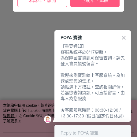
未成年，離開
已成年，繼續
POYA 寶雅
【重要通知】
客服系統將於8/17更新，
為保障留言資訊可保留查詢，請先
登入會員帳號留言。
歡迎來到寶雅線上客服系統。為加
速處理您的需求，
請點選下方按鈕，查詢相關詳情，
若無欲查詢資訊，可直接留言，由
專人為您服務。
本網站中使用 cookie，欲查詢有關本網站使用 cookie 方式之詳情，及若您不希
★客服服務時間：08:30-12:30 /
望在電腦上使用 cookie 時應如何變更電腦的 cookie 設定，請參閱本網站「
隱私
13:30-17:30 (假日/國定假日休息)
權條款
」之 Cookie 聲明。您繼續使用本網站即表示您同意本公司得按本網站使
用條款之 Cookie 聲明使用 cookie。
了解更多 >
Reply to POYA 寶雅