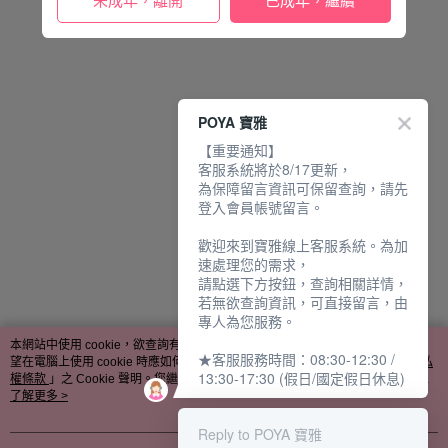
未成年，離開
已成年，繼續
POYA 寶雅
【重要通知】
客服系統將於8/17更新，
為保障留言資訊可保留查詢，請先
登入會員帳號留言。
歡迎來到寶雅線上客服系統。為加
速處理您的需求，
請點選下方按鈕，查詢相關詳情，
若無欲查詢資訊，可直接留言，由
專人為您服務。
本網站中使用 cookie，欲查詢有關本網站使用 cookie 方式之詳情，及若您不希
★客服服務時間：08:30-12:30 /
望在電腦上使用 cookie 時應如何變更電腦的 cookie 設定，請參閱本網站「
隱私
13:30-17:30 (假日/國定假日休息)
權條款
」之 Cookie 聲明。您繼續使用本網站即表示您同意本公司得按本網站使
用條款之 Cookie 聲明使用 cookie。
了解更多 >
Reply to POYA 寶雅