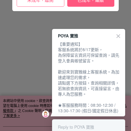
未成年，離開
已成年，繼續
POYA 寶雅
【重要通知】
客服系統將於8/17更新，
為保障留言資訊可保留查詢，請先
登入會員帳號留言。
歡迎來到寶雅線上客服系統。為加
速處理您的需求，
請點選下方按鈕，查詢相關詳情，
若無欲查詢資訊，可直接留言，由
專人為您服務。
本網站中使用 cookie，欲查詢有關本網站使用 cookie 方式之詳情，及若您不希
★客服服務時間：08:30-12:30 /
望在電腦上使用 cookie 時應如何變更電腦的 cookie 設定，請參閱本網站「
隱私
13:30-17:30 (假日/國定假日休息)
權條款
」之 Cookie 聲明。您繼續使用本網站即表示您同意本公司得按本網站使
用條款之 Cookie 聲明使用 cookie。
了解更多 >
Reply to POYA 寶雅