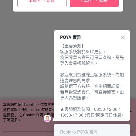
未成年，離開
已成年，繼續
POYA 寶雅
【重要通知】
客服系統將於8/17更新，
為保障留言資訊可保留查詢，請先
登入會員帳號留言。
歡迎來到寶雅線上客服系統。為加
速處理您的需求，
請點選下方按鈕，查詢相關詳情，
若無欲查詢資訊，可直接留言，由
專人為您服務。
本網站中使用 cookie，欲查詢有關本網站使用 cookie 方式之詳情，及若您不希
★客服服務時間：08:30-12:30 /
望在電腦上使用 cookie 時應如何變更電腦的 cookie 設定，請參閱本網站「
隱私
13:30-17:30 (假日/國定假日休息)
權條款
」之 Cookie 聲明。您繼續使用本網站即表示您同意本公司得按本網站使
用條款之 Cookie 聲明使用 cookie。
了解更多 >
Reply to POYA 寶雅