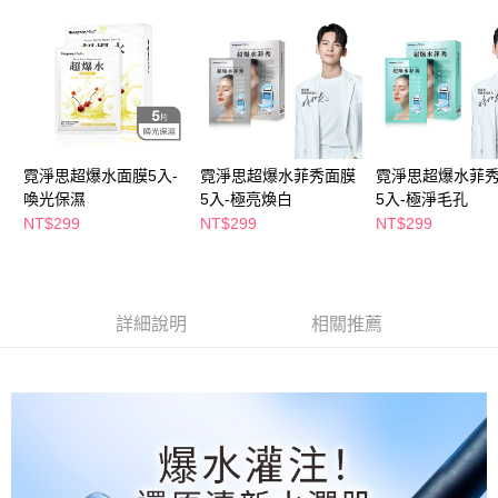
萊爾富取貨付款
※ 請注意：結帳手續完成當下不需立刻繳費，但若您需要取消訂單，請聯絡
每筆NT$65，滿NT$490(含以上)免運費
購買商品的店家。未經商家同意取消之訂單仍視為有效，需透過AFTEE先享
後付繳納相關費用。
付款後萊爾富取貨
※ 交易是否成功請以「AFTEE先享後付 」之結帳頁面顯示為準，若有關於
是否繳費成功／繳費後需取消欲退款等相關疑問，請聯繫「AFTEE先享後付
每筆NT$65，滿NT$490(含以上)免運費
客戶支援中心」
https://netprotections.freshdesk.com/support/home
7-11取貨付款
【注意事項】
１．透過由恩沛科技股份有限公司提供之「AFTEE先享後付」服務完成之交
每筆NT$65，滿NT$490(含以上)免運費
霓淨思超爆水面膜5入-
霓淨思超爆水菲秀面膜
霓淨思超爆水菲
易，需依本服務之必要範圍內提供個人資料，並將交易相關給付款項請求債
喚光保濕
5入-極亮煥白
5入-極淨毛孔
權轉讓予恩沛科技股份有限公司。
付款後7-11取貨
NT$299
NT$299
NT$299
２．關於個人資料處理事宜，請瀏覽以下網址：
每筆NT$65，滿NT$490(含以上)免運費
https://aftee.tw/terms/#terms3
３．未成年的使用者請事先徵得法定代理人或監護人之同意方可使用
宅配(本島)
「AFTEE先享後付」，若未經同意申辦者引起之損失，本公司不負相關責
任。
每筆NT$100，滿NT$790(含以上)免運費
詳細說明
相關推薦
４．使用「AFTEE先享後付」時，將依據個別帳號之用戶狀況，依本公司即
時審查核予不同之上限額度；若仍有額度不足之情形，本公司將視審查結果
付款後寶雅門市自取(由倉庫統一出貨)
請求用戶進行身份認證。
每筆NT$80，滿NT$290(含以上)免運費
５．嚴禁一人註冊多個帳號或使用他人資訊註冊。若發現惡意使用之情形，
恩沛科技股份有限公司將有權停止該用戶之使用額度並採取法律行動。