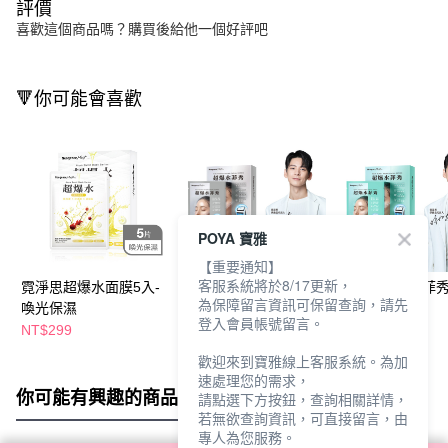
評價
喜歡這個商品嗎？購買後給他一個好評吧
🔻你可能會喜歡
POYA 寶雅
【重要通知】
客服系統將於8/17更新，
霓淨思超爆水面膜5入-
霓淨思超爆水菲秀面膜
霓淨思超爆水菲
為保障留言資訊可保留查詢，請先
喚光保濕
5入-極亮煥白
5入-極淨毛孔
登入會員帳號留言。
NT$299
NT$299
NT$299
歡迎來到寶雅線上客服系統。為加
速處理您的需求，
你可能有興趣的商品
全站排行
請點選下方按鈕，查詢相關詳情，
若無欲查詢資訊，可直接留言，由
專人為您服務。