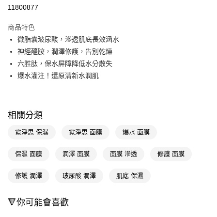
11800877
Apple Pay
商品特色
街口支付
微脂囊玻尿酸，滲透肌底長效涵水
悠遊付
神經醯胺，潤澤修護，告別乾燥
六胜肽，保水屏障降低水分散失
Google Pay
爆水灌注！還原清新水潤肌
AFTEE先享後付
相關說明
【關於「AFTEE先享後付」】
相關分類
即享券
AFTEE先享後付是「在收到商品之後才付款」的支付方式。 讓您購物簡單
便利好安心！
霓淨思 保濕
霓淨思 面膜
爆水 面膜
１．簡單：不需註冊會員、不需綁卡、不需儲值。
運送方式
２．便利：只要手機號碼，簡訊認證，即可結帳。
３．安心：先確認商品／服務後，再付款。
保濕 面膜
潤澤 面膜
面膜 滲透
修護 面膜
全家取貨付款
每筆NT$65，滿NT$390(含以上)免運費
【「AFTEE先享後付」結帳流程】
修護 潤澤
玻尿酸 潤澤
肌底 保濕
１．於結帳方式選擇「AFTEE先享後付」後，將跳轉至「AFTEE先享後付」
付款後全家取貨
結帳頁面，進行簡訊認證並確認金額後，即可完成結帳。
２．訂單成立數日內，您將收到繳費通知簡訊。
每筆NT$65，滿NT$390(含以上)免運費
🔻你可能會喜歡
３．收到繳費通知簡訊後14天內，點擊此簡訊中的連結，可透過四大超商／
ATM／網路銀行／等多元方式進行付款，方視為交易完成。