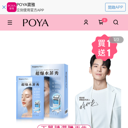
POYA寶雅
開啟APP
立刻使用官方APP
0
1
/
3