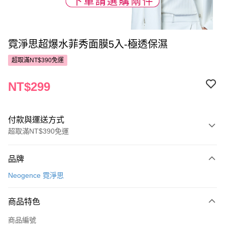
霓淨思超爆水菲秀面膜5入-極透保濕
超取滿NT$390免運
NT$299
付款與運送方式
超取滿NT$390免運
付款方式
品牌
POYA支付
Neogence 霓淨思
信用卡一次付款
商品特色
超商取貨付款
商品編號
LINE Pay