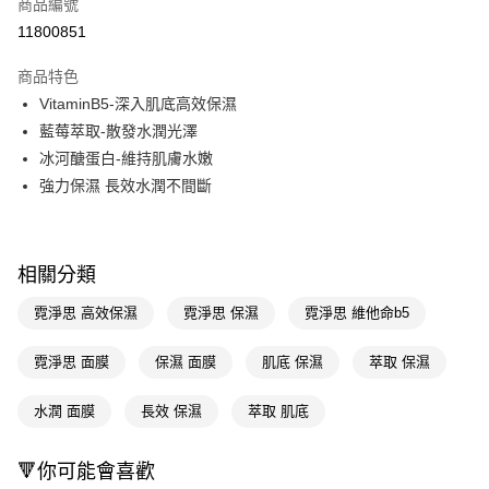
商品編號
LINE Pay
11800851
Apple Pay
商品特色
街口支付
VitaminB5-深入肌底高效保濕
悠遊付
藍莓萃取-散發水潤光澤
冰河醣蛋白-維持肌膚水嫩
Google Pay
強力保濕 長效水潤不間斷
AFTEE先享後付
相關說明
【關於「AFTEE先享後付」】
相關分類
即享券
AFTEE先享後付是「在收到商品之後才付款」的支付方式。 讓您購物簡單
便利好安心！
霓淨思 高效保濕
霓淨思 保濕
霓淨思 維他命b5
１．簡單：不需註冊會員、不需綁卡、不需儲值。
運送方式
２．便利：只要手機號碼，簡訊認證，即可結帳。
３．安心：先確認商品／服務後，再付款。
霓淨思 面膜
保濕 面膜
肌底 保濕
萃取 保濕
全家取貨付款
每筆NT$65，滿NT$390(含以上)免運費
【「AFTEE先享後付」結帳流程】
水潤 面膜
長效 保濕
萃取 肌底
１．於結帳方式選擇「AFTEE先享後付」後，將跳轉至「AFTEE先享後付」
付款後全家取貨
結帳頁面，進行簡訊認證並確認金額後，即可完成結帳。
２．訂單成立數日內，您將收到繳費通知簡訊。
每筆NT$65，滿NT$390(含以上)免運費
🔻你可能會喜歡
３．收到繳費通知簡訊後14天內，點擊此簡訊中的連結，可透過四大超商／