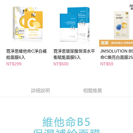
ATM／網路銀行／等多元方式進行付款，方視為交易完成。
萊爾富取貨付款
※ 請注意：結帳手續完成當下不需立刻繳費，但若您需要取消訂單，請聯絡
每筆NT$65，滿NT$490(含以上)免運費
購買商品的店家。未經商家同意取消之訂單仍視為有效，需透過AFTEE先享
後付繳納相關費用。
付款後萊爾富取貨
※ 交易是否成功請以「AFTEE先享後付 」之結帳頁面顯示為準，若有關於
是否繳費成功／繳費後需取消欲退款等相關疑問，請聯繫「AFTEE先享後付
每筆NT$65，滿NT$490(含以上)免運費
客戶支援中心」
https://netprotections.freshdesk.com/support/home
7-11取貨付款
【注意事項】
１．透過由恩沛科技股份有限公司提供之「AFTEE先享後付」服務完成之交
每筆NT$65，滿NT$490(含以上)免運費
霓淨思維他命C淨白補
霓淨思玻尿酸保濕水平
JMSOLUTION 
易，需依本服務之必要範圍內提供個人資料，並將交易相關給付款項請求債
給面膜6入
衡賦能面膜5入
命C煥亮白面膜25
權轉讓予恩沛科技股份有限公司。
付款後7-11取貨
NT$299
NT$500
NT$59
２．關於個人資料處理事宜，請瀏覽以下網址：
每筆NT$65，滿NT$490(含以上)免運費
https://aftee.tw/terms/#terms3
３．未成年的使用者請事先徵得法定代理人或監護人之同意方可使用
宅配(本島)
「AFTEE先享後付」，若未經同意申辦者引起之損失，本公司不負相關責
任。
每筆NT$100，滿NT$790(含以上)免運費
詳細說明
相關推薦
４．使用「AFTEE先享後付」時，將依據個別帳號之用戶狀況，依本公司即
時審查核予不同之上限額度；若仍有額度不足之情形，本公司將視審查結果
付款後寶雅門市自取(由倉庫統一出貨)
請求用戶進行身份認證。
每筆NT$80，滿NT$290(含以上)免運費
５．嚴禁一人註冊多個帳號或使用他人資訊註冊。若發現惡意使用之情形，
恩沛科技股份有限公司將有權停止該用戶之使用額度並採取法律行動。