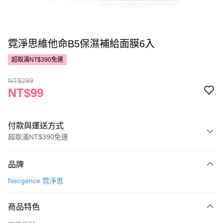
霓淨思維他命B5保濕補給面膜6入
超取滿NT$390免運
NT$299
NT$99
付款與運送方式
超取滿NT$390免運
付款方式
品牌
POYA支付
Neogence 霓淨思
信用卡一次付款
商品特色
超商取貨付款