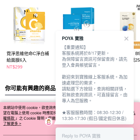
POYA 寶雅
【重要通知】
客服系統將於8/17更新，
霓淨思維他命C淨白補
霓淨思玻尿酸保濕水平
JMSOLUTION 
為保障留言資訊可保留查詢，請先
給面膜6入
衡賦能面膜5入
命C煥亮白面膜25
登入會員帳號留言。
NT$299
NT$500
NT$59
歡迎來到寶雅線上客服系統。為加
速處理您的需求，
你可能有興趣的商品
全站排行
請點選下方按鈕，查詢相關詳情，
若無欲查詢資訊，可直接留言，由
專人為您服務。
本網站中使用 cookie，欲查詢有關本網站使用 cookie 方式之詳情，及若您不希
★客服服務時間：08:30-12:30 /
熱門標籤
望在電腦上使用 cookie 時應如何變更電腦的 cookie 設定，請參閱本網站「
隱私
13:30-17:30 (假日/國定假日休息)
權條款
」之 Cookie 聲明。您繼續使用本網站即表示您同意本公司得按本網站使
用條款之 Cookie 聲明使用 cookie。
了解更多 >
Reply to POYA 寶雅