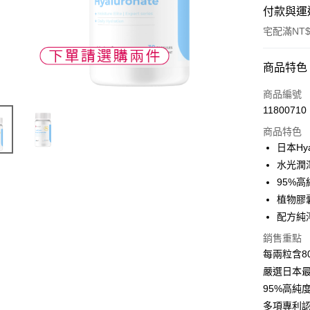
付款與運
宅配滿NT$
付款方式
商品特色
POYA支付
商品編號
11800710
信用卡一
商品特色
LINE Pay
日本Hy
水光潤
Apple Pay
95%
街口支付
植物膠
配方純
悠遊付
銷售重點
Google Pa
每兩粒含8
AFTEE先
嚴選日本
相關說明
95%高純
【關於「A
多項專利