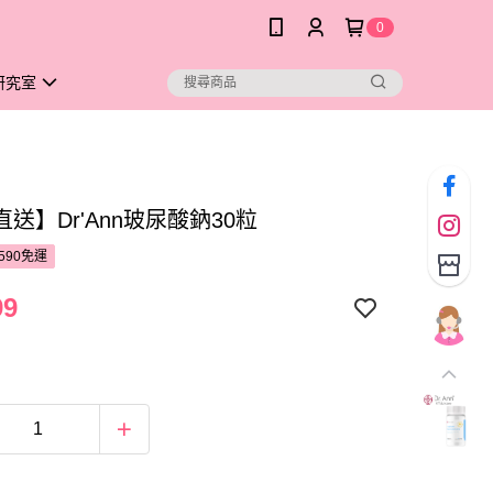
0
研究室
送】Dr'Ann玻尿酸鈉30粒
590免運
99