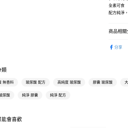
AFTEE
全素可食
便利好安
運送方式
１．簡單
配方純淨
２．便利
宅配(廠商直
３．安心
每筆NT$1
商品相關分
【「AFT
宅配(離島
１．於結帳
醫療/保健
付」結帳
每筆NT$3
分享
２．訂單
🔥買一送一
３．收到繳
／ATM／
🚚廠商直
※ 請注意
絡購買商品
分類
📢主題活動
先享後付
倍回饋
※ 交易是
酸 無香料
玻尿酸 配方
高純度 玻尿酸
膠囊 玻尿酸
大
是否繳費成
📢主題活動
付客戶支
 玻尿酸
純淨 膠囊
純淨 配方
【注意事
１．透過由
交易，需
求債權轉
可能會喜歡
２．關於
https://aft