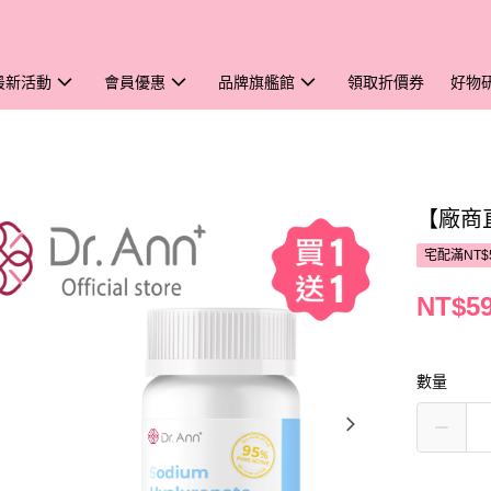
最新活動
會員優惠
品牌旗艦館
領取折價券
好物
【廠商直
宅配滿NT$
NT$5
數量