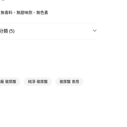
先享後付是「在收到商品之後才付款」的支付方式。 讓您購物簡單
心！
：不需註冊會員、不需綁卡、不需儲值。
，無香料、無甜味劑、無色素
：只要手機號碼，簡訊認證，即可結帳。
送🚚)
：先確認商品／服務後，再付款。
00，滿NT$590(含以上)免運費
類 (5)
EE先享後付」結帳流程】
廠商直送🚚)
方式選擇「AFTEE先享後付」後，將跳轉至「AFTEE先享後
美顏/膠原蛋白
頁面，進行簡訊認證並確認金額後，即可完成結帳。
00
成立數日內，您將收到繳費通知簡訊。
🔥
超低特談🔥超狂買一送一🔥(下單請選購兩件)
費通知簡訊後14天內，點擊此簡訊中的連結，可透過四大超商
網路銀行／等多元方式進行付款，方視為交易完成。
送專區
：結帳手續完成當下不需立刻繳費，但若您需要取消訂單，請聯
的店家。未經商家同意取消之訂單仍視為有效，需透過AFTEE
📢
👑精緻出遊指南 08/05-08/18
滿$688享點數8%
繳納相關費用。
否成功請以「AFTEE先享後付 」之結帳頁面顯示為準，若有關於
廠 玻尿酸
純淨 玻尿酸
玻尿酸 食用
功／繳費後需取消欲退款等相關疑問，請聯繫「AFTEE先享後
📢
👑精緻出遊指南 08/05-08/18
隨身防護中
援中心」
https://netprotections.freshdesk.com/support/home
項】
恩沛科技股份有限公司提供之「AFTEE先享後付」服務完成之
依本服務之必要範圍內提供個人資料，並將交易相關給付款項請
讓予恩沛科技股份有限公司。
個人資料處理事宜，請瀏覽以下網址：
ee.tw/terms/#terms3