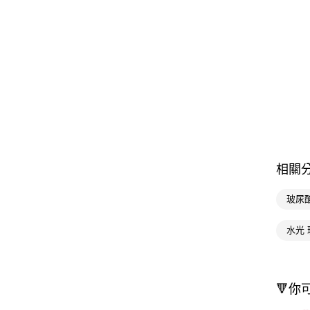
相關
玻尿
水光
🔻你