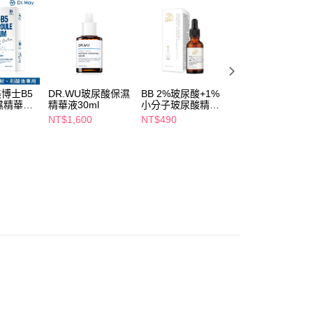
年的使用者請事先徵得法定代理人或監護人之同意方可使用
E先享後付」，若未經同意申辦者引起之損失，本公司不負相關責
AFTEE先享後付」時，將依據個別帳號之用戶狀況，依本公司
核予不同之上限額度；若仍有額度不足之情形，本公司將視審查
用戶進行身份認證。
一人註冊多個帳號或使用他人資訊註冊。若發現惡意使用之情
科技股份有限公司將有權停止該用戶之使用額度並採取法律行
美博士B5
DR.WU玻尿酸保濕
BB 2%玻尿酸+1%
BB 2%玻尿酸保濕
濕精華
精華液30ml
小分子玻尿酸精華
精華30ml
30ml
NT$1,600
NT$490
NT$290