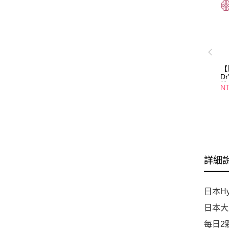
【
D
粒
NT
詳細
日本H
日本大
每日2