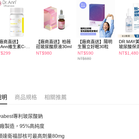
３．未成
「AFTE
任。
４．使用「
即時審查
結果請求
５．嚴禁
形，恩沛
廠商直送】
【廠商直送】柏薇
【廠商直送】陽明
DR.MAY
r'Ann維生素C-30
菈玻尿酸原液30ml
生醫立好眠30粒
玻尿酸保
動。
30ml
$299
NT$980
NT$590
NT$1,480
NT$680
說明
商品規格
相關推薦
yabest專利玻尿酸鈉
廠製造，95%高純度
顆達衛福部核可最高劑量80mg