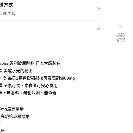
送方式
590免運
清除
紀錄
次付款
abest專利玻尿酸鈉 日本大廠製造
澤 美麗水光的秘密
高純度 每日2顆達衛福部核可最高劑量80mg
囊 全素可食，素食者可安心食用
淨，無香料、無甜味劑、無色素
y
0mg最高劑量
享後付
最高規格玻尿酸納
度
FTEE先享後付」】
認證