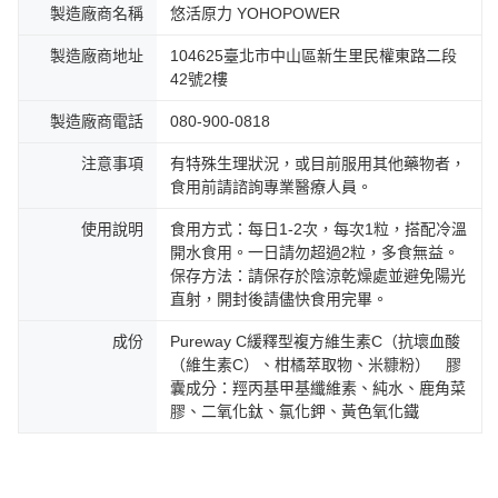
製造廠商名稱
悠活原力 YOHOPOWER
製造廠商地址
104625臺北市中山區新生里民權東路二段
42號2樓
製造廠商電話
080-900-0818
注意事項
有特殊生理狀況，或目前服用其他藥物者，
食用前請諮詢專業醫療人員。
使用說明
食用方式：每日1-2次，每次1粒，搭配冷溫
開水食用。一日請勿超過2粒，多食無益。
保存方法：請保存於陰涼乾燥處並避免陽光
直射，開封後請儘快食用完畢。
成份
Pureway C緩釋型複方維生素C（抗壞血酸
（維生素C）、柑橘萃取物、米糠粉） 膠
囊成分：羥丙基甲基纖維素、純水、鹿角菜
膠、二氧化鈦、氯化鉀、黃色氧化鐵