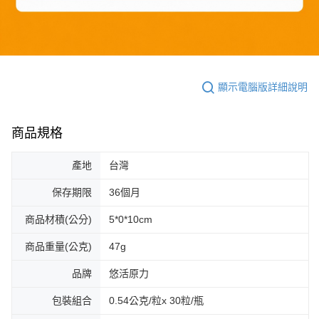
顯示電腦版詳細說明
商品規格
產地
台灣
保存期限
36個月
商品材積(公分)
5*0*10cm
商品重量(公克)
47g
品牌
悠活原力
包裝組合
0.54公克/粒x 30粒/瓶