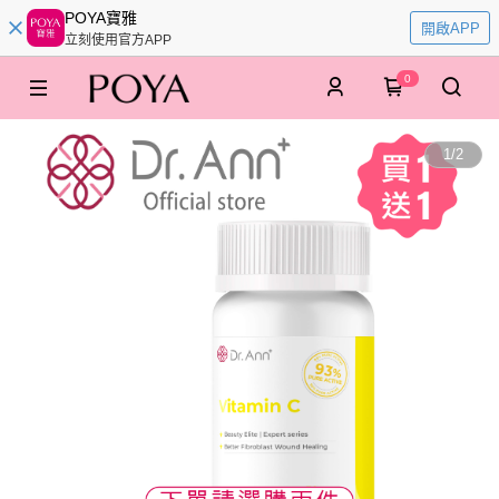
POYA寶雅
開啟APP
立刻使用官方APP
0
1
/
2