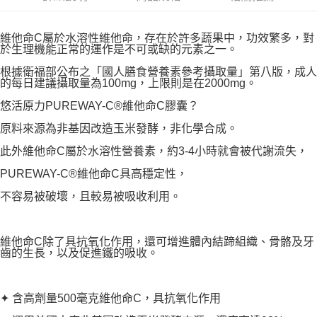
維他命C屬於水溶性維他命，存在於許多蔬果中，功效繁多，對
於生理機能正常的運作是不可或缺的元素之一。
根據衛福部公布之「國人膳食營養素參考攝取量」第八版，成人
的每日建議攝取量為100mg，上限則是在2000mg。
悠活原力PUREWAY-C®維他命C膠囊？
原料來源為非基因改造玉米發酵，非化學合成。
此外維他命C屬於水溶性營養素，約3-4小時就會被代謝流失，
PUREWAY-C®維他命C具高穩定性，
不容易被破壞，且較易被吸收利用。
維他命C除了具抗氧化作用，還可增進體內結蹄組織、骨骼及牙
齒的生長，以及促進鐵的吸收。
✦ 含高劑量500毫克維他命C，具抗氧化作用