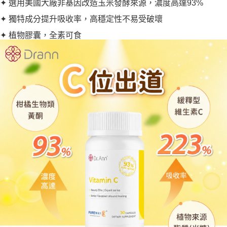
✦ 選用美國大廠非基因改造玉米發酵來源，濃度高達93%
✦ 獨特成分提升吸收率，高穩定性不易受破壞
✦ 植物膠囊，全素可食