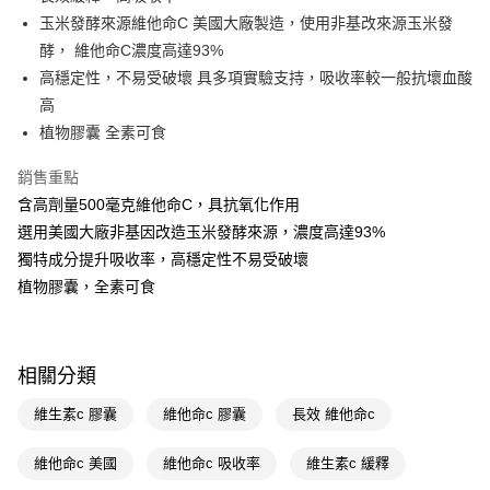
玉米發酵來源維他命C 美國大廠製造，使用非基改來源玉米發
街口支付
酵， 維他命C濃度高達93%
悠遊付
高穩定性，不易受破壞 具多項實驗支持，吸收率較一般抗壞血酸
高
Google Pay
植物膠囊 全素可食
AFTEE先享後付
銷售重點
相關說明
含高劑量500毫克維他命C，具抗氧化作用
【關於「AFTEE先享後付」】
AFTEE先享後付是「在收到商品之後才付款」的支付方式。 讓您購物簡單
選用美國大廠非基因改造玉米發酵來源，濃度高達93%
運送方式
便利好安心！
獨特成分提升吸收率，高穩定性不易受破壞
１．簡單：不需註冊會員、不需綁卡、不需儲值。
宅配(廠商直送🚚)
２．便利：只要手機號碼，簡訊認證，即可結帳。
植物膠囊，全素可食
每筆NT$100，滿NT$590(含以上)免運費
３．安心：先確認商品／服務後，再付款。
宅配(離島廠商直送🚚)
【「AFTEE先享後付」結帳流程】
１．於結帳方式選擇「AFTEE先享後付」後，將跳轉至「AFTEE先享後付」
每筆NT$300
相關分類
結帳頁面，進行簡訊認證並確認金額後，即可完成結帳。
２．訂單成立數日內，您將收到繳費通知簡訊。
維生素c 膠囊
維他命c 膠囊
長效 維他命c
３．收到繳費通知簡訊後14天內，點擊此簡訊中的連結，可透過四大超商／
ATM／網路銀行／等多元方式進行付款，方視為交易完成。
※ 請注意：結帳手續完成當下不需立刻繳費，但若您需要取消訂單，請聯絡
維他命c 美國
維他命c 吸收率
維生素c 緩釋
購買商品的店家。未經商家同意取消之訂單仍視為有效，需透過AFTEE先享