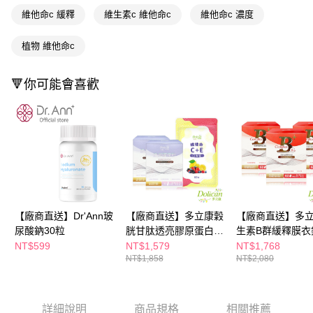
後付繳納相關費用。
維他命c 緩釋
維生素c 維他命c
維他命c 濃度
※ 交易是否成功請以「AFTEE先享後付 」之結帳頁面顯示為準，若有關於
是否繳費成功／繳費後需取消欲退款等相關疑問，請聯繫「AFTEE先享後付
客戶支援中心」
https://netprotections.freshdesk.com/support/home
植物 維他命c
【注意事項】
１．透過由恩沛科技股份有限公司提供之「AFTEE先享後付」服務完成之交
🔻你可能會喜歡
易，需依本服務之必要範圍內提供個人資料，並將交易相關給付款項請求債
權轉讓予恩沛科技股份有限公司。
２．關於個人資料處理事宜，請瀏覽以下網址：
https://aftee.tw/terms/#terms3
３．未成年的使用者請事先徵得法定代理人或監護人之同意方可使用
「AFTEE先享後付」，若未經同意申辦者引起之損失，本公司不負相關責
任。
４．使用「AFTEE先享後付」時，將依據個別帳號之用戶狀況，依本公司即
時審查核予不同之上限額度；若仍有額度不足之情形，本公司將視審查結果
請求用戶進行身份認證。
【廠商直送】Dr'Ann玻
【廠商直送】多立康穀
【廠商直送】多
５．嚴禁一人註冊多個帳號或使用他人資訊註冊。若發現惡意使用之情形，
尿酸鈉30粒
胱甘肽透亮膠原蛋白粉
生素B群緩釋膜衣
恩沛科技股份有限公司將有權停止該用戶之使用額度並採取法律行動。
(3.1g/包，30包/盒)X2
粒x3
NT$599
NT$1,579
NT$1,768
NT$1,858
NT$2,080
+維他命C
詳細說明
商品規格
相關推薦