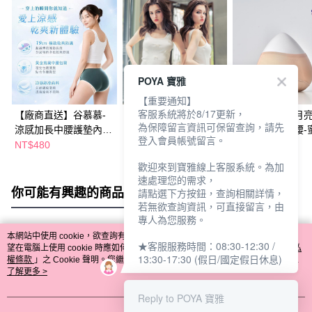
POYA 寶雅
【重要通知】
客服系統將於8/17更新，
【廠商直送】谷慕慕-
【廠商直送】Ladoore
【廠商直送】月亮
為保障留言資訊可保留查詢，請先
涼感加長中腰護墊內
蕾朵兒-燦爛星空 蕾絲
經典款日用中腰-
登入會員帳號留言。
褲-多款任選
親膚內褲-多色多尺寸
膚
NT$480
NT$290
NT$790
NT$880
任選
歡迎來到寶雅線上客服系統。為加
速處理您的需求，
你可能有興趣的商品
全站排行
請點選下方按鈕，查詢相關詳情，
若無欲查詢資訊，可直接留言，由
專人為您服務。
本網站中使用 cookie，欲查詢有關本網站使用 cookie 方式之詳情，及若您不希
★客服服務時間：08:30-12:30 /
熱門標籤
望在電腦上使用 cookie 時應如何變更電腦的 cookie 設定，請參閱本網站「
隱私
13:30-17:30 (假日/國定假日休息)
權條款
」之 Cookie 聲明。您繼續使用本網站即表示您同意本公司得按本網站使
用條款之 Cookie 聲明使用 cookie。
了解更多 >
Reply to POYA 寶雅