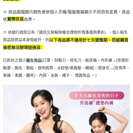
※ 商品圖檔顯示顏色會依個人手機/電腦螢幕顯示不同而有差異，商品
依
實際供貨
為準。
※ 依據行政院公布「通訊交易解除權合理例外情事適用準則」，個人衛生
用品除商品本身瑕疵外，則
以下商品將不適用於七天猶豫期，若經購買
後恕無法辦理退換貨:
已拆封之個人
(口罩、刮鬍刀、除毛刀、紙尿褲、內衣褲→(含隱形
衛生用品
胸罩、胸扥、胸貼、透明肩帶、水餃墊/美胸墊、襯裙)、塑身衣
→
(含馬甲、
束褲、束腿、腰夾
)
、內搭、泳裝、襪子、 情趣用品 。)