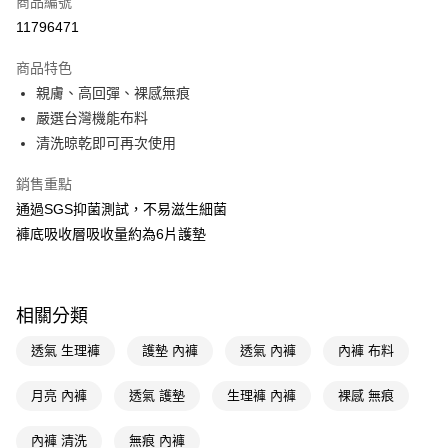
商品編號
信用卡一次付款
11796471
LINE Pay
商品特色
Apple Pay
親膚、高回彈、裸感無痕
嚴選台灣機能布料
街口支付
清洗晾乾即可再次使用
悠遊付
銷售重點
Google Pay
通過SGS抑菌測試，不易滋生細菌
褲底吸收層吸收量約為6片護墊
AFTEE先享後付
相關說明
【關於「AFTEE先享後付」】
AFTEE先享後付是「在收到商品之後才付款」的支付方式。 讓您購物簡單
運送方式
相關分類
便利好安心！
１．簡單：不需註冊會員、不需綁卡、不需儲值。
宅配(廠商直送🚚)
透氣 生理褲
護墊 內褲
透氣 內褲
內褲 布料
２．便利：只要手機號碼，簡訊認證，即可結帳。
每筆NT$100，滿NT$590(含以上)免運費
３．安心：先確認商品／服務後，再付款。
月亮 內褲
透氣 護墊
生理褲 內褲
裸感 無痕
宅配(離島廠商直送🚚)
【「AFTEE先享後付」結帳流程】
１．於結帳方式選擇「AFTEE先享後付」後，將跳轉至「AFTEE先享後付」
每筆NT$300
內褲 清洗
無痕 內褲
結帳頁面，進行簡訊認證並確認金額後，即可完成結帳。