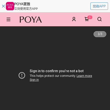
POYA寶雅
開啟APP
立刻使用官方APP
0
1
/
3