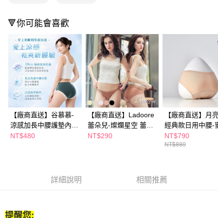
２．訂單成立數日內，您將收到繳費通知簡訊。
３．收到繳費通知簡訊後14天內，點擊此簡訊中的連結，可透過四大超商／
🔻你可能會喜歡
ATM／網路銀行／等多元方式進行付款，方視為交易完成。
※ 請注意：結帳手續完成當下不需立刻繳費，但若您需要取消訂單，請聯絡
購買商品的店家。未經商家同意取消之訂單仍視為有效，需透過AFTEE先享
後付繳納相關費用。
※ 交易是否成功請以「AFTEE先享後付 」之結帳頁面顯示為準，若有關於
是否繳費成功／繳費後需取消欲退款等相關疑問，請聯繫「AFTEE先享後付
客戶支援中心」
https://netprotections.freshdesk.com/support/home
【注意事項】
１．透過由恩沛科技股份有限公司提供之「AFTEE先享後付」服務完成之交
易，需依本服務之必要範圍內提供個人資料，並將交易相關給付款項請求債
【廠商直送】谷慕慕-
【廠商直送】Ladoore
【廠商直送】月亮
權轉讓予恩沛科技股份有限公司。
涼感加長中腰護墊內
蕾朵兒-燦爛星空 蕾絲
經典款日用中腰-
２．關於個人資料處理事宜，請瀏覽以下網址：
褲-多款任選
親膚內褲-多色多尺寸
膚
NT$480
NT$290
NT$790
https://aftee.tw/terms/#terms3
NT$880
任選
３．未成年的使用者請事先徵得法定代理人或監護人之同意方可使用
「AFTEE先享後付」，若未經同意申辦者引起之損失，本公司不負相關責
任。
４．使用「AFTEE先享後付」時，將依據個別帳號之用戶狀況，依本公司即
詳細說明
相關推薦
時審查核予不同之上限額度；若仍有額度不足之情形，本公司將視審查結果
請求用戶進行身份認證。
５．嚴禁一人註冊多個帳號或使用他人資訊註冊。若發現惡意使用之情形，
恩沛科技股份有限公司將有權停止該用戶之使用額度並採取法律行動。
提醒您: