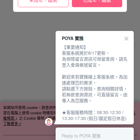
未成年，離開
已成年，繼續
POYA 寶雅
【重要通知】
客服系統將於8/17更新，
為保障留言資訊可保留查詢，請先
登入會員帳號留言。
歡迎來到寶雅線上客服系統。為加
速處理您的需求，
請點選下方按鈕，查詢相關詳情，
若無欲查詢資訊，可直接留言，由
專人為您服務。
本網站中使用 cookie，欲查詢有關本網站使用 cookie 方式之詳情，及若您不希
★客服服務時間：08:30-12:30 /
望在電腦上使用 cookie 時應如何變更電腦的 cookie 設定，請參閱本網站「
隱私
13:30-17:30 (假日/國定假日休息)
權條款
」之 Cookie 聲明。您繼續使用本網站即表示您同意本公司得按本網站使
用條款之 Cookie 聲明使用 cookie。
了解更多 >
Reply to POYA 寶雅