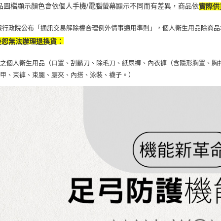
商品圖檔顯示顏色會依個人手機/電腦螢幕顯示不同而有差異，商品依
實際供
據行政院公布「通訊交易解除權合理例外情事適用準則」，個人衛生用品除商品
後恕無法辦理退換貨：
之個人衛生用品（口罩、刮鬍刀、除毛刀、紙尿褲、內衣褲（含隱形胸罩、胸
馬甲、束褲、束腿、腰夾、內搭、泳裝、襪子。）