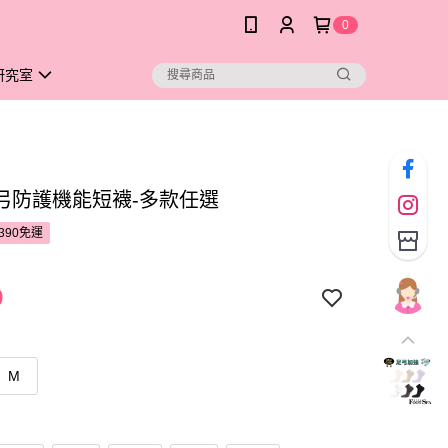
0
研究室
弓防護機能短襪-多款任選
390免運
9
M