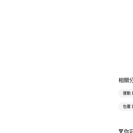
相關
運動 
包覆 
🔻你