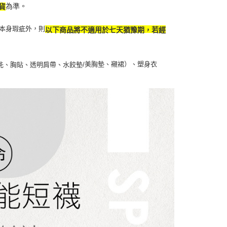
為準。
貨
本身瑕疵外，則
以下商品將不適用於七天猶豫期，若經
美胸墊、襯裙）、塑身衣
扥、胸貼、透明肩帶、水餃墊/