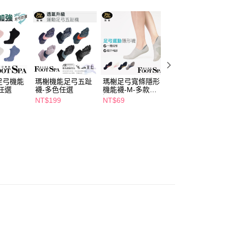
的店家。未經商家同意取消之訂單仍視為有效，需透過AFTEE
繳納相關費用。
5，滿NT$490(含以上)免運費
否成功請以「AFTEE先享後付 」之結帳頁面顯示為準，若有關於
功／繳費後需取消欲退款等相關疑問，請聯繫「AFTEE先享後
爾富取貨
援中心」
https://netprotections.freshdesk.com/support/home
5，滿NT$490(含以上)免運費
項】
付款
恩沛科技股份有限公司提供之「AFTEE先享後付」服務完成之
依本服務之必要範圍內提供個人資料，並將交易相關給付款項請
5，滿NT$490(含以上)免運費
足弓機能
瑪榭機能足弓五趾
瑪榭足弓寬條隱形
瑪榭足弓寬條隱形
讓予恩沛科技股份有限公司。
款任選
襪-多色任選
機能襪-M-多款任
機能襪-L-多款任
個人資料處理事宜，請瀏覽以下網址：
1取貨
選
NT$199
NT$69
NT$69
ee.tw/terms/#terms3
5，滿NT$490(含以上)免運費
年的使用者請事先徵得法定代理人或監護人之同意方可使用
E先享後付」，若未經同意申辦者引起之損失，本公司不負相關責
AFTEE先享後付」時，將依據個別帳號之用戶狀況，依本公司
00，滿NT$790(含以上)免運費
核予不同之上限額度；若仍有額度不足之情形，本公司將視審查
用戶進行身份認證。
門市自取(由倉庫統一出貨)
一人註冊多個帳號或使用他人資訊註冊。若發現惡意使用之情
0，滿NT$290(含以上)免運費
科技股份有限公司將有權停止該用戶之使用額度並採取法律行