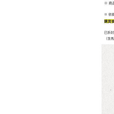
※ 
※ 依
購買
已拆封
（含