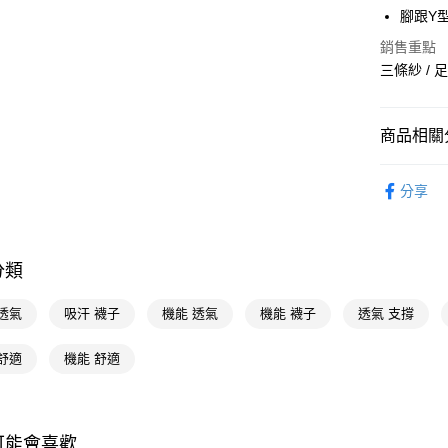
Apple Pay
腳跟Y
街口支付
銷售重點
三條紗 / 
悠遊付
Google Pa
商品相關分
AFTEE先
優質帽襪
相關說明
分享
【關於「A
優質帽襪
即享券
AFTEE
便利好安
１．簡單
分類
２．便利
運送方式
３．安心
透氣
吸汗 襪子
機能 透氣
機能 襪子
透氣 支撐
全家取貨
【「AFT
每筆NT$6
１．於結帳
舒適
機能 舒適
付」結帳
付款後全
２．訂單
３．收到繳
每筆NT$6
／ATM／
※ 請注意
可能會喜歡
萊爾富取