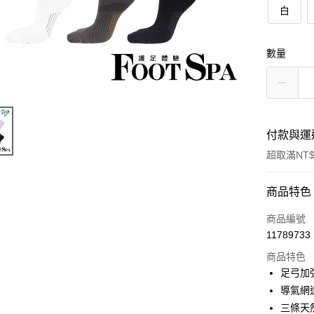
白
數量
付款與運
超取滿NT$
付款方式
商品特色
POYA支付
商品編號
11789733
信用卡一
商品特色
超商取貨
足弓加
導氣網
LINE Pay
三條天