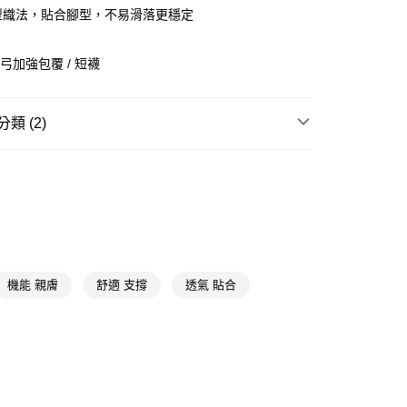
型織法，貼合腳型，不易滑落更穩定
足弓加強包覆 / 短襪
y
類 (2)
享後付
成人襪
短襪
FTEE先享後付」】
★帽襪品牌精選
瑪榭 MarCella
先享後付是「在收到商品之後才付款」的支付方式。 讓您購物簡單
心！
：不需註冊會員、不需綁卡、不需儲值。
：只要手機號碼，簡訊認證，即可結帳。
：先確認商品／服務後，再付款。
機能 親膚
舒適 支撐
透氣 貼合
付款
EE先享後付」結帳流程】
5，滿NT$390(含以上)免運費
方式選擇「AFTEE先享後付」後，將跳轉至「AFTEE先享後
頁面，進行簡訊認證並確認金額後，即可完成結帳。
家取貨
成立數日內，您將收到繳費通知簡訊。
費通知簡訊後14天內，點擊此簡訊中的連結，可透過四大超商
5，滿NT$390(含以上)免運費
網路銀行／等多元方式進行付款，方視為交易完成。
：結帳手續完成當下不需立刻繳費，但若您需要取消訂單，請聯
貨付款