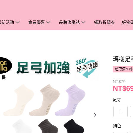
最新活動
會員優惠
品牌旗艦館
領取折價券
好物
瑪榭足
超取滿NT$
NT$79
NT$6
尺寸
L
顏色