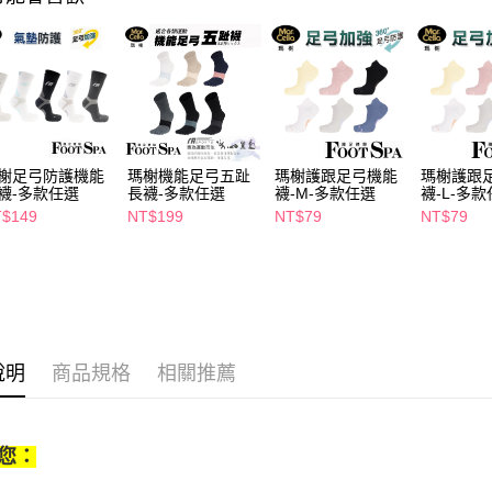
絡購買商品
先享後付
每筆NT$6
※ 交易是
是否繳費成
付款後萊
付客戶支
每筆NT$6
【注意事
7-11取貨
１．透過由
交易，需
每筆NT$6
榭足弓防護機能
瑪榭機能足弓五趾
瑪榭護跟足弓機能
瑪榭護跟
求債權轉
襪-多款任選
長襪-多款任選
襪-M-多款任選
襪-L-多
２．關於
付款後7-1
$149
NT$199
NT$79
NT$79
https://aft
每筆NT$6
３．未成
「AFTE
宅配(本島)
任。
４．使用「
每筆NT$1
即時審查
結果請求
付款後寶雅
５．嚴禁
說明
商品規格
相關推薦
每筆NT$8
形，恩沛
動。
您：