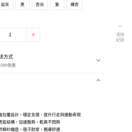
岩灰
黑
杏米
紫
裸杏
清除
紀錄
送方式
390免運
次付款
付款
強包覆設計，穩定支撐，提升行走與運動表現
透氣結構，加速散熱，乾爽不悶熱
然棉紗織造，吸汗耐穿，親膚舒適