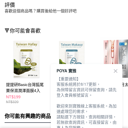
評價
喜歡這個商品嗎？購買後給他一個好評吧
🔻你可能會喜歡
POYA 寶雅
【重要通知】
客服系統將於8/17更新，
提提研Basic台灣狐尾
提提研Basic台灣山馬
肌研光透潤胜月
為保障留言資訊可保留查詢，請先
粟保濕潤澤面膜4入
告皮脂調理面膜4入
面膜4入-彈潤
登入會員帳號留言。
NT$199
NT$199
NT$319
NT$320
NT$320
NT$399
歡迎來到寶雅線上客服系統。為加
速處理您的需求，
你可能有興趣的商品
全站排行
請點選下方按鈕，查詢相關詳情，
若無欲查詢資訊，可直接留言，由
專人為您服務。