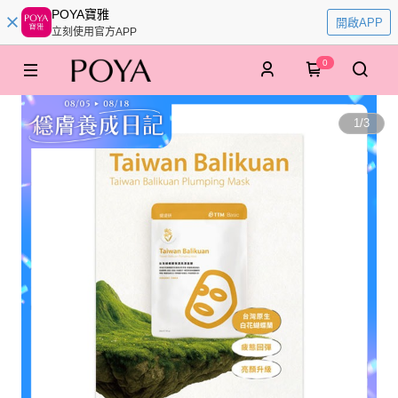
POYA寶雅
開啟APP
立刻使用官方APP
0
1
/
3