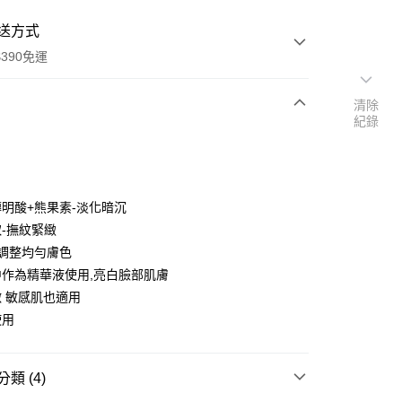
送方式
390免運
清除
紀錄
次付款
付款
傳明酸+熊果素-淡化暗沉
-撫紋緊緻
-調整均勻膚色
作為精華液使用,亮白臉部肌膚
 敏感肌也適用
使用
y
類 (4)
享後付