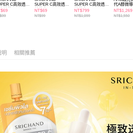
求債權轉
UPER C高效透亮
SUPER C高效透亮
SUPER C高效透亮
代A醇微
２．關於
光精華10ml
精華水10ml
精華水150ml
30ml
付款後7-1
T$69
NT$69
NT$799
NT$1,269
https://aft
$99
NT$99
NT$1,099
NT$1,550
每筆NT$6
３．未成
「AFTE
宅配(本島)
任。
４．使用「
每筆NT$1
即時審查
結果請求
付款後寶雅
５．嚴禁
說明
相關推薦
每筆NT$8
形，恩沛
動。