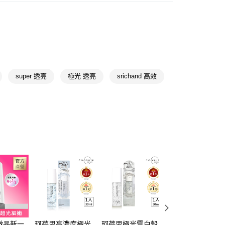
精華液/油
FTEE先享後付」】
🎀
通路限定
★精選推薦
先享後付是「在收到商品之後才付款」的支付方式。 讓您購物簡單
📢
💟戀夏美肌計畫 08/05-08/18
滿$899享20倍點
心！
：不需註冊會員、不需綁卡、不需儲值。
：只要手機號碼，簡訊認證，即可結帳。
📢
💟戀夏美肌計畫 08/05-08/18
補水發光
：先確認商品／服務後，再付款。
super 透亮
極光 透亮
srichand 高效
付款
EE先享後付」結帳流程】
5，滿NT$390(含以上)免運費
方式選擇「AFTEE先享後付」後，將跳轉至「AFTEE先享後
頁面，進行簡訊認證並確認金額後，即可完成結帳。
家取貨
成立數日內，您將收到繳費通知簡訊。
費通知簡訊後14天內，點擊此簡訊中的連結，可透過四大超商
5，滿NT$390(含以上)免運費
網路銀行／等多元方式進行付款，方視為交易完成。
：結帳手續完成當下不需立刻繳費，但若您需要取消訂單，請聯
貨付款
的店家。未經商家同意取消之訂單仍視為有效，需透過AFTEE
繳納相關費用。
5，滿NT$490(含以上)免運費
否成功請以「AFTEE先享後付 」之結帳頁面顯示為準，若有關於
功／繳費後需取消欲退款等相關疑問，請聯繫「AFTEE先享後
爾富取貨
援中心」
https://netprotections.freshdesk.com/support/home
5，滿NT$490(含以上)免運費
項】
付款
恩沛科技股份有限公司提供之「AFTEE先享後付」服務完成之
依本服務之必要範圍內提供個人資料，並將交易相關給付款項請
5，滿NT$490(含以上)免運費
微晶新一
珂蓓思高濃度極光
珂蓓思極光雪白穀
sensilis煥采醫研