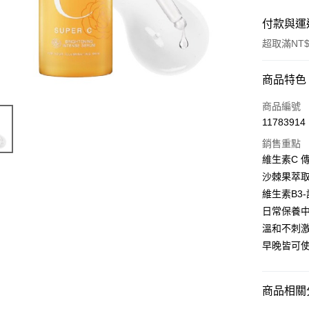
付款與運
超取滿NT$
付款方式
商品特色
POYA支付
商品編號
11783914
信用卡一
銷售重點
超商取貨
維生素C 
沙棘果萃取
LINE Pay
維生素B3
Apple Pay
日常保養中
溫和不刺激
街口支付
早晚皆可
悠遊付
Google Pa
商品相關分
AFTEE先