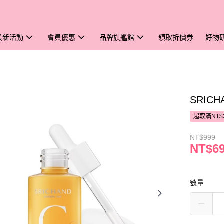
最新活動
會員優惠
品牌旗艦館
領取折價券
好物
SRIC
超取滿NT$
NT$999
NT$6
數量