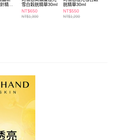
讓予恩沛科技股份有限公司。
導針精華
雪白穀胱精華30ml
胱精華30ml
亮維C精華30ml
個人資料處理事宜，請瀏覽以下網址：
1取貨
NT$650
NT$550
NT$2,546
ee.tw/terms/#terms3
NT$1,300
NT$1,200
NT$2,680
5，滿NT$490(含以上)免運費
年的使用者請事先徵得法定代理人或監護人之同意方可使用
E先享後付」，若未經同意申辦者引起之損失，本公司不負相關責
AFTEE先享後付」時，將依據個別帳號之用戶狀況，依本公司
00，滿NT$790(含以上)免運費
核予不同之上限額度；若仍有額度不足之情形，本公司將視審查
用戶進行身份認證。
門市自取(由倉庫統一出貨)
一人註冊多個帳號或使用他人資訊註冊。若發現惡意使用之情
0，滿NT$290(含以上)免運費
科技股份有限公司將有權停止該用戶之使用額度並採取法律行