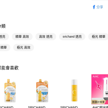
臉部保養
相關說明
分享
【關於「A
🎀獨家商品
即享券
AFTEE
📢主題活動
便利好安
１．簡單
數回饋
分類
２．便利
運送方式
📢主題活動
３．安心
透亮
精華 高效
高效 透亮
srichand 透亮
極光 精華
全家取貨
【「AFT
每筆NT$6
１．於結帳
r 精華
極光 高效
付」結帳
付款後全
２．訂單
３．收到繳
每筆NT$6
／ATM／
※ 請注意
可能會喜歡
萊爾富取
絡購買商品
先享後付
每筆NT$6
※ 交易是
是否繳費成
付款後萊
付客戶支
每筆NT$6
【注意事
7-11取貨
１．透過由
交易，需
每筆NT$6
RICHAND
SRICHAND
SRICHAND
AHC超光