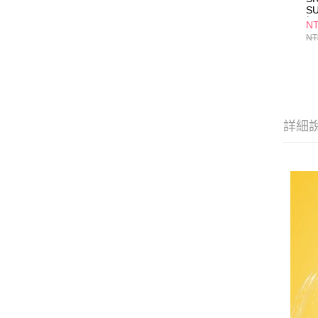
S
極
N
NT
詳細