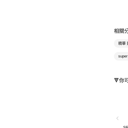
相關
精華 
supe
🔻你
S