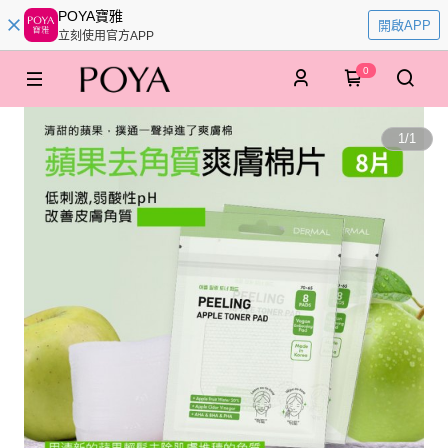
POYA寶雅
開啟APP
立刻使用官方APP
0
1
/
1