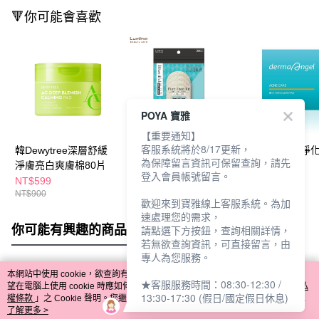
🔻你可能會喜歡
POYA 寶雅
【重要通知】
客服系統將於8/17更新，
韓Dewytree深層舒緩
Lumina深層潔顏去角
護妍天使毛孔淨
為保障留言資訊可保留查詢，請先
淨膚亮白爽膚棉80片
質絲瓜圓片5入
棉65片
登入會員帳號留言。
NT$599
NT$79
NT$580
NT$900
歡迎來到寶雅線上客服系統。為加
速處理您的需求，
你可能有興趣的商品
全站排行
請點選下方按鈕，查詢相關詳情，
若無欲查詢資訊，可直接留言，由
專人為您服務。
本網站中使用 cookie，欲查詢有關本網站使用 cookie 方式之詳情，及若您不希
★客服服務時間：08:30-12:30 /
熱門標籤
望在電腦上使用 cookie 時應如何變更電腦的 cookie 設定，請參閱本網站「
隱私
13:30-17:30 (假日/國定假日休息)
權條款
」之 Cookie 聲明。您繼續使用本網站即表示您同意本公司得按本網站使
用條款之 Cookie 聲明使用 cookie。
了解更多 >