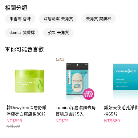
LINE Pay
相關分類
Apple Pay
果香調 香味
深層清潔 去角質
去角質 爽膚棉
街口支付
dermal 爽膚棉
蘋果 去角質
悠遊付
Google Pay
🔻你可能會喜歡
AFTEE先享後付
相關說明
【關於「AFTEE先享後付」】
即享券
AFTEE先享後付是「在收到商品之後才付款」的支付方式。 讓您購物簡單
便利好安心！
１．簡單：不需註冊會員、不需綁卡、不需儲值。
運送方式
２．便利：只要手機號碼，簡訊認證，即可結帳。
３．安心：先確認商品／服務後，再付款。
全家取貨付款
韓Dewytree深層舒緩
Lumina深層潔顏去角
護妍天使毛孔淨
每筆NT$65，滿NT$390(含以上)免運費
【「AFTEE先享後付」結帳流程】
淨膚亮白爽膚棉80片
質絲瓜圓片5入
棉65片
１．於結帳方式選擇「AFTEE先享後付」後，將跳轉至「AFTEE先享後付」
NT$599
NT$79
NT$580
付款後全家取貨
結帳頁面，進行簡訊認證並確認金額後，即可完成結帳。
NT$900
２．訂單成立數日內，您將收到繳費通知簡訊。
每筆NT$65，滿NT$390(含以上)免運費
３．收到繳費通知簡訊後14天內，點擊此簡訊中的連結，可透過四大超商／