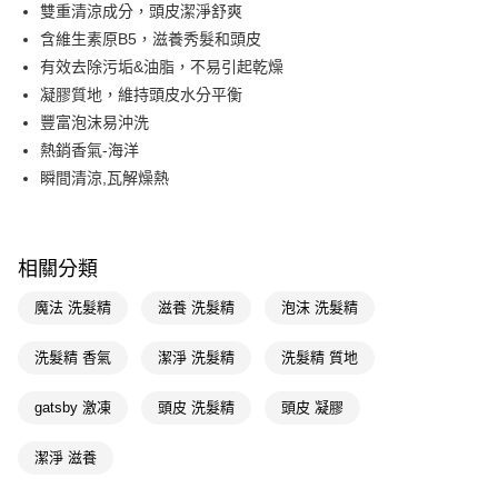
LINE Pay
雙重清涼成分，頭皮潔淨舒爽
含維生素原B5，滋養秀髮和頭皮
Apple Pay
有效去除污垢&油脂，不易引起乾燥
街口支付
凝膠質地，維持頭皮水分平衡
豐富泡沫易沖洗
悠遊付
熱銷香氣-海洋
Google Pay
瞬間清涼,瓦解燥熱
AFTEE先享後付
相關說明
【關於「AFTEE先享後付」】
相關分類
即享券
AFTEE先享後付是「在收到商品之後才付款」的支付方式。 讓您購物簡單
便利好安心！
魔法 洗髮精
滋養 洗髮精
泡沫 洗髮精
１．簡單：不需註冊會員、不需綁卡、不需儲值。
運送方式
２．便利：只要手機號碼，簡訊認證，即可結帳。
洗髮精 香氣
潔淨 洗髮精
洗髮精 質地
３．安心：先確認商品／服務後，再付款。
全家取貨付款
每筆NT$65，滿NT$390(含以上)免運費
【「AFTEE先享後付」結帳流程】
gatsby 激凍
頭皮 洗髮精
頭皮 凝膠
１．於結帳方式選擇「AFTEE先享後付」後，將跳轉至「AFTEE先享後付」
付款後全家取貨
結帳頁面，進行簡訊認證並確認金額後，即可完成結帳。
潔淨 滋養
２．訂單成立數日內，您將收到繳費通知簡訊。
每筆NT$65，滿NT$390(含以上)免運費
３．收到繳費通知簡訊後14天內，點擊此簡訊中的連結，可透過四大超商／