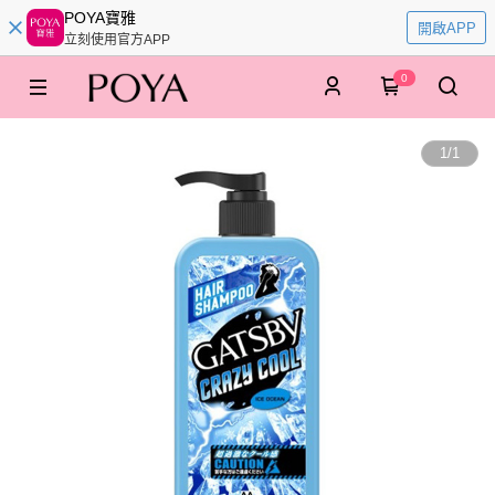
POYA寶雅
開啟APP
立刻使用官方APP
0
1
/
1