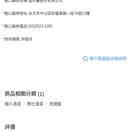
*進口廠商名稱:蔻仕麗股份有限公司
*進口廠商地址:台北市中山區民權東路一段76號12樓
*進口廠商電話:(02)2523-1255
*保存期限:36個月
顯示電腦版詳細說明
商品相關分類 (1)
個人清潔
男仕清潔
洗潤髮
評價