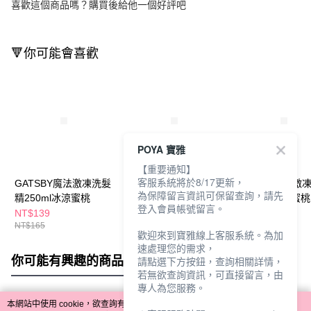
喜歡這個商品嗎？購買後給他一個好評吧
🔻你可能會喜歡
POYA 寶雅
【重要通知】
客服系統將於8/17更新，
GATSBY魔法激凍洗髮
GATSBY魔法激凍體用
GATSBY魔法激
為保障留言資訊可保留查詢，請先
精250ml冰涼蜜桃
噴霧55ml-海洋
露250ml冰涼蜜桃
登入會員帳號留言。
NT$139
NT$94
NT$139
NT$165
NT$99
NT$165
歡迎來到寶雅線上客服系統。為加
速處理您的需求，
你可能有興趣的商品
全站排行
請點選下方按鈕，查詢相關詳情，
若無欲查詢資訊，可直接留言，由
專人為您服務。
本網站中使用 cookie，欲查詢有關本網站使用 cookie 方式之詳情，及若您不希