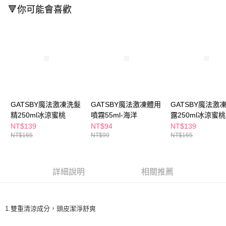
ATM／網路銀行／等多元方式進行付款，方視為交易完成。
萊爾富取貨付款
🔻你可能會喜歡
※ 請注意：結帳手續完成當下不需立刻繳費，但若您需要取消訂單，請聯絡
每筆NT$65，滿NT$490(含以上)免運費
購買商品的店家。未經商家同意取消之訂單仍視為有效，需透過AFTEE先享
後付繳納相關費用。
付款後萊爾富取貨
※ 交易是否成功請以「AFTEE先享後付 」之結帳頁面顯示為準，若有關於
是否繳費成功／繳費後需取消欲退款等相關疑問，請聯繫「AFTEE先享後付
每筆NT$65，滿NT$490(含以上)免運費
客戶支援中心」
https://netprotections.freshdesk.com/support/home
7-11取貨付款
【注意事項】
１．透過由恩沛科技股份有限公司提供之「AFTEE先享後付」服務完成之交
每筆NT$65，滿NT$490(含以上)免運費
易，需依本服務之必要範圍內提供個人資料，並將交易相關給付款項請求債
權轉讓予恩沛科技股份有限公司。
付款後7-11取貨
GATSBY魔法激凍洗髮
GATSBY魔法激凍體用
GATSBY魔法激
２．關於個人資料處理事宜，請瀏覽以下網址：
精250ml冰涼蜜桃
噴霧55ml-海洋
露250ml冰涼蜜桃
每筆NT$65，滿NT$490(含以上)免運費
https://aftee.tw/terms/#terms3
NT$139
NT$94
NT$139
３．未成年的使用者請事先徵得法定代理人或監護人之同意方可使用
NT$165
NT$99
NT$165
宅配(本島)
「AFTEE先享後付」，若未經同意申辦者引起之損失，本公司不負相關責
任。
每筆NT$100，滿NT$790(含以上)免運費
４．使用「AFTEE先享後付」時，將依據個別帳號之用戶狀況，依本公司即
時審查核予不同之上限額度；若仍有額度不足之情形，本公司將視審查結果
付款後寶雅門市自取(由倉庫統一出貨)
詳細說明
相關推薦
請求用戶進行身份認證。
每筆NT$80，滿NT$290(含以上)免運費
５．嚴禁一人註冊多個帳號或使用他人資訊註冊。若發現惡意使用之情形，
恩沛科技股份有限公司將有權停止該用戶之使用額度並採取法律行動。
1.雙重清涼成分，頭皮潔淨舒爽