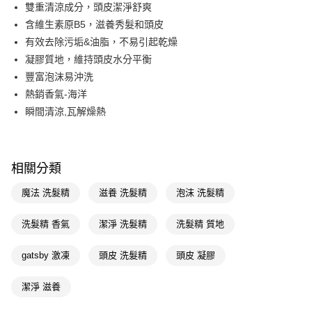
LINE Pay
雙重清涼成分，頭皮潔淨舒爽
含維生素原B5，滋養秀髮和頭皮
Apple Pay
有效去除污垢&油脂，不易引起乾燥
街口支付
凝膠質地，維持頭皮水分平衡
豐富泡沫易沖洗
悠遊付
熱銷香氣-海洋
Google Pay
瞬間清涼,瓦解燥熱
AFTEE先享後付
相關說明
【關於「AFTEE先享後付」】
相關分類
即享券
AFTEE先享後付是「在收到商品之後才付款」的支付方式。 讓您購物簡單
便利好安心！
魔法 洗髮精
滋養 洗髮精
泡沫 洗髮精
１．簡單：不需註冊會員、不需綁卡、不需儲值。
運送方式
２．便利：只要手機號碼，簡訊認證，即可結帳。
洗髮精 香氣
潔淨 洗髮精
洗髮精 質地
３．安心：先確認商品／服務後，再付款。
全家取貨付款
每筆NT$65，滿NT$390(含以上)免運費
【「AFTEE先享後付」結帳流程】
gatsby 激凍
頭皮 洗髮精
頭皮 凝膠
１．於結帳方式選擇「AFTEE先享後付」後，將跳轉至「AFTEE先享後付」
付款後全家取貨
結帳頁面，進行簡訊認證並確認金額後，即可完成結帳。
潔淨 滋養
２．訂單成立數日內，您將收到繳費通知簡訊。
每筆NT$65，滿NT$390(含以上)免運費
３．收到繳費通知簡訊後14天內，點擊此簡訊中的連結，可透過四大超商／