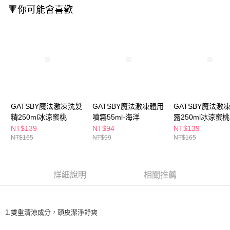
ATM／網路銀行／等多元方式進行付款，方視為交易完成。
萊爾富取貨付款
🔻你可能會喜歡
※ 請注意：結帳手續完成當下不需立刻繳費，但若您需要取消訂單，請聯絡
每筆NT$65，滿NT$490(含以上)免運費
購買商品的店家。未經商家同意取消之訂單仍視為有效，需透過AFTEE先享
後付繳納相關費用。
付款後萊爾富取貨
※ 交易是否成功請以「AFTEE先享後付 」之結帳頁面顯示為準，若有關於
是否繳費成功／繳費後需取消欲退款等相關疑問，請聯繫「AFTEE先享後付
每筆NT$65，滿NT$490(含以上)免運費
客戶支援中心」
https://netprotections.freshdesk.com/support/home
7-11取貨付款
【注意事項】
１．透過由恩沛科技股份有限公司提供之「AFTEE先享後付」服務完成之交
每筆NT$65，滿NT$490(含以上)免運費
易，需依本服務之必要範圍內提供個人資料，並將交易相關給付款項請求債
權轉讓予恩沛科技股份有限公司。
付款後7-11取貨
GATSBY魔法激凍洗髮
GATSBY魔法激凍體用
GATSBY魔法激
２．關於個人資料處理事宜，請瀏覽以下網址：
精250ml冰涼蜜桃
噴霧55ml-海洋
露250ml冰涼蜜桃
每筆NT$65，滿NT$490(含以上)免運費
https://aftee.tw/terms/#terms3
NT$139
NT$94
NT$139
３．未成年的使用者請事先徵得法定代理人或監護人之同意方可使用
NT$165
NT$99
NT$165
宅配(本島)
「AFTEE先享後付」，若未經同意申辦者引起之損失，本公司不負相關責
任。
每筆NT$100，滿NT$790(含以上)免運費
４．使用「AFTEE先享後付」時，將依據個別帳號之用戶狀況，依本公司即
時審查核予不同之上限額度；若仍有額度不足之情形，本公司將視審查結果
付款後寶雅門市自取(由倉庫統一出貨)
詳細說明
相關推薦
請求用戶進行身份認證。
每筆NT$80，滿NT$290(含以上)免運費
５．嚴禁一人註冊多個帳號或使用他人資訊註冊。若發現惡意使用之情形，
恩沛科技股份有限公司將有權停止該用戶之使用額度並採取法律行動。
1.雙重清涼成分，頭皮潔淨舒爽