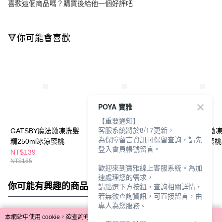
喜歡這個商品嗎？購買後給他一個好評吧
🔻你可能會喜歡
POYA 寶雅
【重要通知】
客服系統將於8/17更新，
GATSBY魔法激凍洗髮
GATSBY魔法激凍體用
GATSBY魔法激
為保障留言資訊可保留查詢，請先
精250ml冰涼蜜桃
噴霧55ml-海洋
露250ml冰涼蜜桃
登入會員帳號留言。
NT$139
NT$94
NT$139
NT$165
NT$99
NT$165
歡迎來到寶雅線上客服系統。為加
速處理您的需求，
你可能有興趣的商品
全站排行
請點選下方按鈕，查詢相關詳情，
若無欲查詢資訊，可直接留言，由
專人為您服務。
本網站中使用 cookie，欲查詢有關本網站使用 cookie 方式之詳情，及若您不希