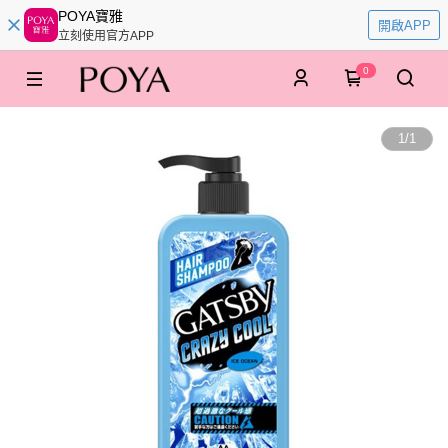
POYA寶雅
開啟APP
立刻使用官方APP
0
1
/
1