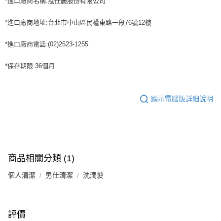
*進口廠商名稱:蔻仕麗股份有限公司
*進口廠商地址:台北市中山區民權東路一段76號12樓
*進口廠商電話:(02)2523-1255
*保存期限:36個月
顯示電腦版詳細說明
商品相關分類 (1)
個人清潔
男仕清潔
洗潤髮
評價