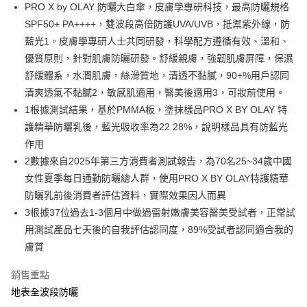
LINE Pay
PRO X by OLAY 防曬大白傘，皮膚學專研科技，最高防曬規格
SPF50+ PA++++，雙波段高倍防護UVA/UVB，抵禦紫外線，防
Apple Pay
藍光1。皮膚學專研人士共同研發，科學配方遵循有效、溫和、
街口支付
優質原則，針對肌膚防曬研發。舒緩親膚，強韌肌膚屏障，保濕
舒緩體系，水潤肌膚，絲滑質地，清透不黏膩，90+%用戶認同
悠遊付
清爽透氣不黏膩2，敏感肌適用，醫美後適用3，可妝前使用。
Google Pay
1根據測試結果，基於PMMA板，塗抹樣品PRO X BY OLAY 特
護精華防曬乳後，藍光吸收率為22.28%，說明樣品具有防藍光
AFTEE先享後付
作用
相關說明
2數據來自2025年第三方消費者測試報告，為70名25~34歲中國
【關於「AFTEE先享後付」】
即享券
AFTEE先享後付是「在收到商品之後才付款」的支付方式。 讓您購物簡單
女性夏季每日通勤防曬總人群，使用PRO X BY OLAY特護精華
便利好安心！
防曬乳前後消費者評估資料，實際效果因人而異
１．簡單：不需註冊會員、不需綁卡、不需儲值。
運送方式
２．便利：只要手機號碼，簡訊認證，即可結帳。
3根據37位過去1-3個月中做過雷射嫩膚美容醫美受試者，正常試
３．安心：先確認商品／服務後，再付款。
全家取貨付款
用測試產品七天後的自我評估認同度，89%受試者認同適合我的
膚質
每筆NT$65，滿NT$390(含以上)免運費
【「AFTEE先享後付」結帳流程】
１．於結帳方式選擇「AFTEE先享後付」後，將跳轉至「AFTEE先享後付」
付款後全家取貨
結帳頁面，進行簡訊認證並確認金額後，即可完成結帳。
銷售重點
２．訂單成立數日內，您將收到繳費通知簡訊。
每筆NT$65，滿NT$390(含以上)免運費
地表全波段防曬
３．收到繳費通知簡訊後14天內，點擊此簡訊中的連結，可透過四大超商／