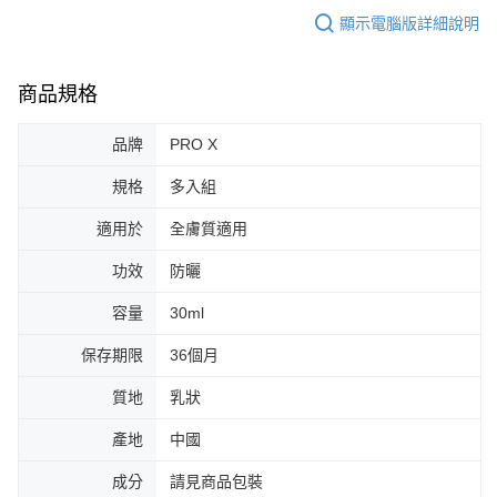
顯示電腦版詳細說明
商品規格
品牌
PRO X
規格
多入組
適用於
全膚質適用
功效
防曬
容量
30ml
保存期限
36個月
質地
乳狀
產地
中國
成分
請見商品包裝