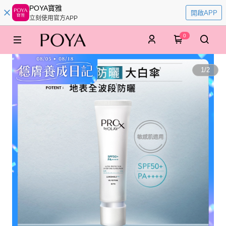
POYA寶雅
開啟APP
立刻使用官方APP
0
1
/
2