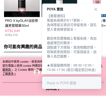
POYA 寶雅
【重要通知】
客服系統將於8/17更新，
PRO X byOLAY淡紋修
PRO X byOLAY專研淡
DR.MAY美博士
為保障留言資訊可保留查詢，請先
護黑管精華30ml
斑淨白精華液40ml
色防曬乳SPF50+4
登入會員帳號留言。
NT$1,649
NT$1,599
NT$802
NT$1,779
NT$1,729
NT$1,180
歡迎來到寶雅線上客服系統。為加
速處理您的需求，
你可能有興趣的商品
全站排行
請點選下方按鈕，查詢相關詳情，
若無欲查詢資訊，可直接留言，由
專人為您服務。
本網站中使用 cookie，欲查詢有關本網站使用 cookie 方式之詳情，及若您不希
★客服服務時間：08:30-12:30 /
熱門標籤
望在電腦上使用 cookie 時應如何變更電腦的 cookie 設定，請參閱本網站「
隱私
13:30-17:30 (假日/國定假日休息)
權條款
」之 Cookie 聲明。您繼續使用本網站即表示您同意本公司得按本網站使
用條款之 Cookie 聲明使用 cookie。
了解更多 >
Reply to POYA 寶雅
我知道了