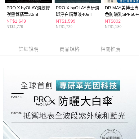
PRO X byOLAY淡紋修
PRO X byOLAY專研淡
DR.MAY美博士
護黑管精華30ml
斑淨白精華液40ml
色防曬乳SPF50+4
NT$1,649
NT$1,599
NT$802
NT$1,779
NT$1,729
NT$1,180
詳細說明
商品規格
相關推薦