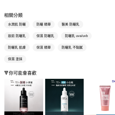
ATM／網路銀行／等多元方式進行付款，方視為交易完成。
萊爾富取貨付款
※ 請注意：結帳手續完成當下不需立刻繳費，但若您需要取消訂單，請聯絡
每筆NT$65，滿NT$490(含以上)免運費
購買商品的店家。未經商家同意取消之訂單仍視為有效，需透過AFTEE先享
相關分類
後付繳納相關費用。
付款後萊爾富取貨
※ 交易是否成功請以「AFTEE先享後付 」之結帳頁面顯示為準，若有關於
水潤肌 防曬
防曬 精華
醫美 防曬乳
是否繳費成功／繳費後需取消欲退款等相關疑問，請聯繫「AFTEE先享後付
每筆NT$65，滿NT$490(含以上)免運費
客戶支援中心」
https://netprotections.freshdesk.com/support/home
妝前 防曬乳
保濕 防曬乳
防曬乳 uva/uvb
7-11取貨付款
【注意事項】
１．透過由恩沛科技股份有限公司提供之「AFTEE先享後付」服務完成之交
每筆NT$65，滿NT$490(含以上)免運費
防曬乳 肌膚
保濕 精華
防曬乳 不黏膩
易，需依本服務之必要範圍內提供個人資料，並將交易相關給付款項請求債
權轉讓予恩沛科技股份有限公司。
付款後7-11取貨
２．關於個人資料處理事宜，請瀏覽以下網址：
保濕 塗抹
每筆NT$65，滿NT$490(含以上)免運費
https://aftee.tw/terms/#terms3
３．未成年的使用者請事先徵得法定代理人或監護人之同意方可使用
宅配(本島)
「AFTEE先享後付」，若未經同意申辦者引起之損失，本公司不負相關責
🔻你可能會喜歡
任。
每筆NT$100，滿NT$790(含以上)免運費
４．使用「AFTEE先享後付」時，將依據個別帳號之用戶狀況，依本公司即
時審查核予不同之上限額度；若仍有額度不足之情形，本公司將視審查結果
付款後寶雅門市自取(由倉庫統一出貨)
請求用戶進行身份認證。
每筆NT$80，滿NT$290(含以上)免運費
５．嚴禁一人註冊多個帳號或使用他人資訊註冊。若發現惡意使用之情形，
恩沛科技股份有限公司將有權停止該用戶之使用額度並採取法律行動。