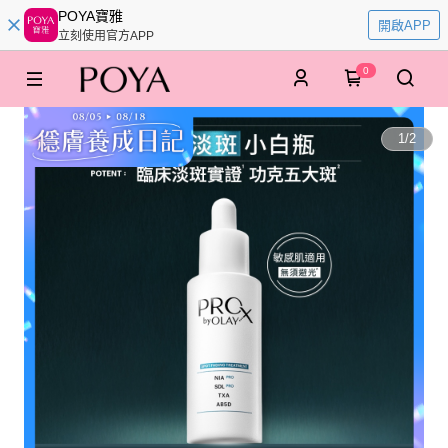
POYA寶雅
開啟APP
立刻使用官方APP
0
1
/
2