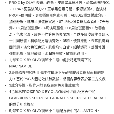
LINE Pay
PRO X by OLAY 淡斑小白瓶，皮膚學專研科技，菸鹼醯胺PRO1
，+184%更強淡斑力2，直擊黑色素母體，根源淡斑3；色淡林
Apple Pay
PRO4+傳明酸，更強穩住黑色素母體；AB5D四重舒緩成分5，
街口支付
加成舒緩。臨床半臉儀器實測，87.1%受試者斑點改善6，7天勻
淨7，2周淡斑邊緣8，4周淡斑顏色9，8周淡斑面積9。改善色
悠遊付
斑、色素沉澱、膚色不均等黑色素問題。全球多國皮膚學專研人
Google Pay
士共同研發，科學配方遵循有效、溫和、優質原則，聚焦肌膚頑
固問題。淡化色斑色沉，肌膚均勻白皙，細膩透亮，舒緩修護，
AFTEE先享後付
強韌肌膚，質地輕薄，水潤好吸收，敏感肌適用。
相關說明
1指PRO X BY OLAY淡斑小白瓶中處於特定環境下的
【關於「AFTEE先享後付」】
即享券
AFTEE先享後付是「在收到商品之後才付款」的支付方式。 讓您購物簡單
NIACINAMIDE
便利好安心！
2菸鹼醯胺PRO對比偏中性環境下菸鹼醯胺改善斑點面積的能
１．簡單：不需註冊會員、不需綁卡、不需儲值。
運送方式
２．便利：只要手機號碼，簡訊認證，即可結帳。
力，基於P&G人體功效試驗數據，相關內容發表於第三方文獻
３．安心：先確認商品／服務後，再付款。
全家取貨付款
3成分特性，指作用於表皮層黑色素生成環境
4色淡林PRO指PRO X BY OLAY淡斑小白瓶配方表中的
每筆NT$65，滿NT$390(含以上)免運費
【「AFTEE先享後付」結帳流程】
１．於結帳方式選擇「AFTEE先享後付」後，將跳轉至「AFTEE先享後付」
GLABRIDIN、SUCROSE LAURATE、SUCROSE DILAURATE
付款後全家取貨
結帳頁面，進行簡訊認證並確認金額後，即可完成結帳。
的成分組合複配
２．訂單成立數日內，您將收到繳費通知簡訊。
每筆NT$65，滿NT$390(含以上)免運費
5指PRO X BY OLAY淡斑小白瓶配方表中的ALLANTOIN、
３．收到繳費通知簡訊後14天內，點擊此簡訊中的連結，可透過四大超商／