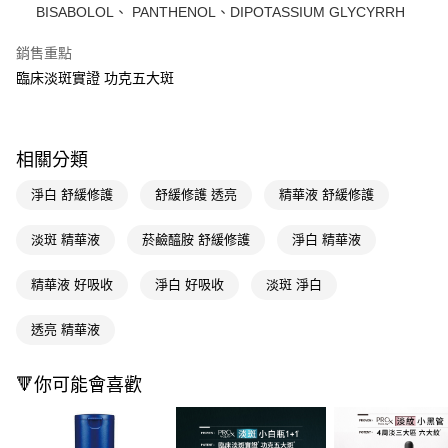
ATM／網路銀行／等多元方式進行付款，方視為交易完成。
BISABOLOL、 PANTHENOL、DIPOTASSIUM GLYCYRRH
萊爾富取貨付款
※ 請注意：結帳手續完成當下不需立刻繳費，但若您需要取消訂單，請聯絡
每筆NT$65，滿NT$490(含以上)免運費
購買商品的店家。未經商家同意取消之訂單仍視為有效，需透過AFTEE先享
銷售重點
後付繳納相關費用。
付款後萊爾富取貨
臨床淡斑實證 功克五大斑
※ 交易是否成功請以「AFTEE先享後付 」之結帳頁面顯示為準，若有關於
是否繳費成功／繳費後需取消欲退款等相關疑問，請聯繫「AFTEE先享後付
每筆NT$65，滿NT$490(含以上)免運費
客戶支援中心」
https://netprotections.freshdesk.com/support/home
7-11取貨付款
【注意事項】
相關分類
１．透過由恩沛科技股份有限公司提供之「AFTEE先享後付」服務完成之交
每筆NT$65，滿NT$490(含以上)免運費
易，需依本服務之必要範圍內提供個人資料，並將交易相關給付款項請求債
淨白 舒緩修護
舒緩修護 透亮
精華液 舒緩修護
權轉讓予恩沛科技股份有限公司。
付款後7-11取貨
２．關於個人資料處理事宜，請瀏覽以下網址：
每筆NT$65，滿NT$490(含以上)免運費
https://aftee.tw/terms/#terms3
淡斑 精華液
菸鹼醯胺 舒緩修護
淨白 精華液
３．未成年的使用者請事先徵得法定代理人或監護人之同意方可使用
宅配(本島)
「AFTEE先享後付」，若未經同意申辦者引起之損失，本公司不負相關責
精華液 好吸收
淨白 好吸收
淡斑 淨白
任。
每筆NT$100，滿NT$790(含以上)免運費
４．使用「AFTEE先享後付」時，將依據個別帳號之用戶狀況，依本公司即
時審查核予不同之上限額度；若仍有額度不足之情形，本公司將視審查結果
透亮 精華液
付款後寶雅門市自取(由倉庫統一出貨)
請求用戶進行身份認證。
每筆NT$80，滿NT$290(含以上)免運費
５．嚴禁一人註冊多個帳號或使用他人資訊註冊。若發現惡意使用之情形，
🔻你可能會喜歡
恩沛科技股份有限公司將有權停止該用戶之使用額度並採取法律行動。