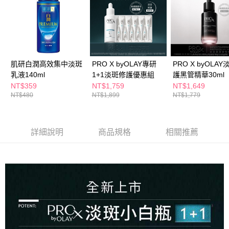
肌研白潤高效集中淡斑
PRO X byOLAY專研
PRO X byOLA
乳液140ml
1+1淡斑修護優惠組
護黑管精華30ml
NT$359
NT$1,759
NT$1,649
NT$480
NT$1,899
NT$1,779
詳細說明
商品規格
相關推薦