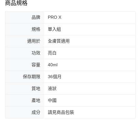
商品規格
品牌
PRO X
規格
單入組
適用於
全膚質適用
功效
亮白
容量
40ml
保存期限
36個月
質地
液狀
產地
中國
成分
請見商品包裝