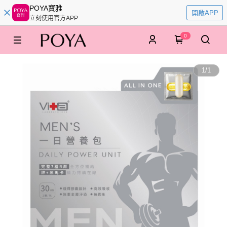
POYA寶雅
開啟APP
立刻使用官方APP
0
1
/
1