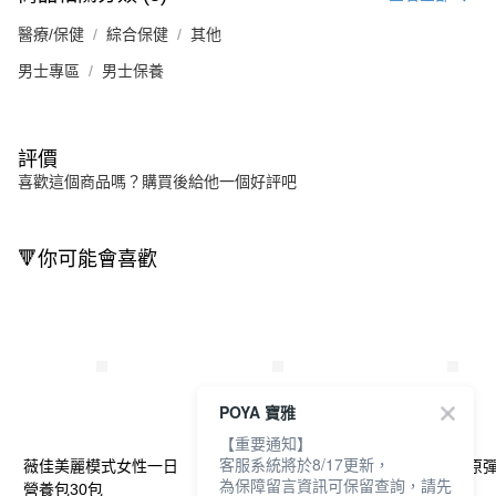
醫療/保健
綜合保健
其他
男士專區
男士保養
評價
喜歡這個商品嗎？購買後給他一個好評吧
🔻你可能會喜歡
POYA 寶雅
【重要通知】
客服系統將於8/17更新，
薇佳美麗模式女性一日
好立善精力充沛威剛膠
薇佳多胜肽膠原
為保障留言資訊可保留查詢，請先
營養包30包
囊30粒
萃30ml