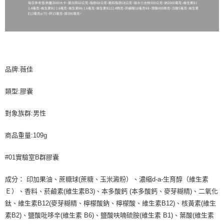
品牌:薇佳
類型:膠囊
對象族群:男性
商品重量:109g
#01實驗室B群膠囊
成分： 印加果油、蔗糖球(蔗糖、玉米澱粉）、濃縮d-a-生育醇（維生素
Ｅ）、香料、菸鹼素(維生素B3)、本多酸鈣 (本多酸鈣、麥芽糊精)、二氧化
鈦、維生素B12(麥芽糊精、檸檬酸鈉、檸檬酸、維生素B12)、核黃素(維生
素B2)、鹽酸吡哆辛(維生素 B6)、鹽酸呋喃硫胺(維生素 B1)、葉酸(維生素