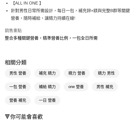
LINE Pay
【ALL IN ONE 】
針對男性日常所需設計，每日一包，補充鋅×鎂與完整B群等關鍵
Apple Pay
營養，隨時補給，讓精力持續在線!
街口支付
銷售重點
悠遊付
整合多種關鍵營養，精準營養比例，一包全日所需
Google Pay
AFTEE先享後付
相關分類
相關說明
【關於「AFTEE先享後付」】
男性 營養
補充 精力
精力 營養
精力 男性
即享券
AFTEE先享後付是「在收到商品之後才付款」的支付方式。 讓您購物簡單
便利好安心！
一包 營養
補給 精力
one 營養
男性 補充
１．簡單：不需註冊會員、不需綁卡、不需儲值。
運送方式
２．便利：只要手機號碼，簡訊認證，即可結帳。
３．安心：先確認商品／服務後，再付款。
營養 補充
一日 營養
全家取貨付款
每筆NT$65，滿NT$390(含以上)免運費
【「AFTEE先享後付」結帳流程】
１．於結帳方式選擇「AFTEE先享後付」後，將跳轉至「AFTEE先享後付」
🔻你可能會喜歡
付款後全家取貨
結帳頁面，進行簡訊認證並確認金額後，即可完成結帳。
２．訂單成立數日內，您將收到繳費通知簡訊。
每筆NT$65，滿NT$390(含以上)免運費
３．收到繳費通知簡訊後14天內，點擊此簡訊中的連結，可透過四大超商／