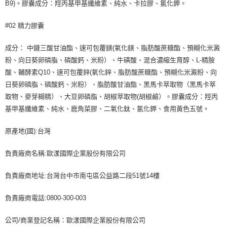
B9)。膠囊成分：羥丙基甲基纖維素、純水、卡拉膠、氯化鉀。
#02 精力膠囊
成分： 中鏈三酸甘油酯、速可包覆鎂(氧化鎂、脂肪酸蔗糖酯、預糊化米澱
粉、向日葵卵磷脂、磷酸鈣、米粉）、牛磺酸、混合濃縮生育醇、L-精胺
酸、輔酵素Q10、速可包覆鋅(氧化鋅、脂肪酸蔗糖酯、預糊化米澱粉、向
日葵卵磷脂、磷酸鈣、米粉）、脂肪酸甘油酯、黑馬卡萃取物（黑馬卡萃
取物、麥芽糊精）、大豆卵磷脂、胡椒萃取物(胡椒鹼）。膠囊成分：羥丙
基甲基纖維素、純水、鹿角菜膠、二氧化鈦、氯化鉀、食用黃色五號。
原產地(國):台灣
負責廠商名稱:歐漾國際企業股份有限公司
負責廠商地址:台灣台中市南屯區公益路二段51號14樓
負責廠商電話:0800-300-003
公司/商業登記名稱：歐漾國際企業股份有限公司