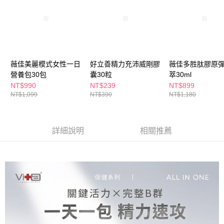
ATM／網路銀行／等多元方式進行付款，方視為交易完成。
萊爾富取貨付款
※ 請注意：結帳手續完成當下不需立刻繳費，但若您需要取消訂單，請聯絡
每筆NT$65，滿NT$490(含以上)免運費
購買商品的店家。未經商家同意取消之訂單仍視為有效，需透過AFTEE先享
後付繳納相關費用。
付款後萊爾富取貨
※ 交易是否成功請以「AFTEE先享後付 」之結帳頁面顯示為準，若有關於
是否繳費成功／繳費後需取消欲退款等相關疑問，請聯繫「AFTEE先享後付
每筆NT$65，滿NT$490(含以上)免運費
客戶支援中心」
https://netprotections.freshdesk.com/support/home
薇佳美麗模式女性一日
好立善精力充沛威剛膠
薇佳多胜肽膠原
7-11取貨付款
營養包30包
囊30粒
萃30ml
【注意事項】
１．透過由恩沛科技股份有限公司提供之「AFTEE先享後付」服務完成之交
每筆NT$65，滿NT$490(含以上)免運費
NT$990
NT$239
NT$899
易，需依本服務之必要範圍內提供個人資料，並將交易相關給付款項請求債
NT$1,099
NT$390
NT$1,180
權轉讓予恩沛科技股份有限公司。
付款後7-11取貨
２．關於個人資料處理事宜，請瀏覽以下網址：
每筆NT$65，滿NT$490(含以上)免運費
https://aftee.tw/terms/#terms3
３．未成年的使用者請事先徵得法定代理人或監護人之同意方可使用
詳細說明
相關推薦
宅配(本島)
「AFTEE先享後付」，若未經同意申辦者引起之損失，本公司不負相關責
任。
每筆NT$100，滿NT$790(含以上)免運費
４．使用「AFTEE先享後付」時，將依據個別帳號之用戶狀況，依本公司即
時審查核予不同之上限額度；若仍有額度不足之情形，本公司將視審查結果
付款後寶雅門市自取(由倉庫統一出貨)
請求用戶進行身份認證。
每筆NT$80，滿NT$290(含以上)免運費
５．嚴禁一人註冊多個帳號或使用他人資訊註冊。若發現惡意使用之情形，
恩沛科技股份有限公司將有權停止該用戶之使用額度並採取法律行動。