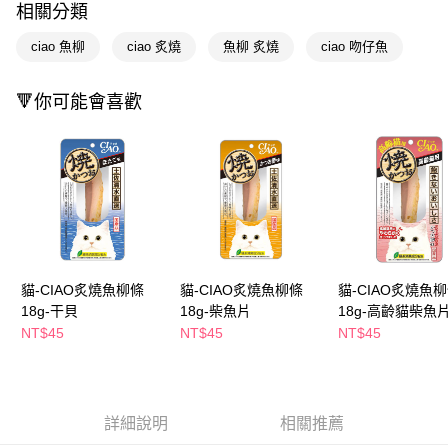
相關分類
Apple Pay
ciao 魚柳
ciao 炙燒
魚柳 炙燒
ciao 吻仔魚
街口支付
🔻你可能會喜歡
悠遊付
Google Pay
AFTEE先享後付
相關說明
【關於「AFTEE先享後付」】
即享券
AFTEE先享後付是「在收到商品之後才付款」的支付方式。 讓您購物簡單
便利好安心！
１．簡單：不需註冊會員、不需綁卡、不需儲值。
運送方式
貓-CIAO炙燒魚柳條
貓-CIAO炙燒魚柳條
貓-CIAO炙燒魚
２．便利：只要手機號碼，簡訊認證，即可結帳。
18g-干貝
18g-柴魚片
18g-高齡貓柴魚
３．安心：先確認商品／服務後，再付款。
全家取貨付款
NT$45
NT$45
NT$45
每筆NT$65，滿NT$390(含以上)免運費
【「AFTEE先享後付」結帳流程】
１．於結帳方式選擇「AFTEE先享後付」後，將跳轉至「AFTEE先享後付」
付款後全家取貨
結帳頁面，進行簡訊認證並確認金額後，即可完成結帳。
２．訂單成立數日內，您將收到繳費通知簡訊。
每筆NT$65，滿NT$390(含以上)免運費
３．收到繳費通知簡訊後14天內，點擊此簡訊中的連結，可透過四大超商／
詳細說明
相關推薦
ATM／網路銀行／等多元方式進行付款，方視為交易完成。