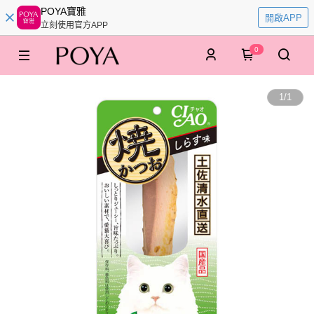
POYA寶雅
開啟APP
立刻使用官方APP
0
1
/
1