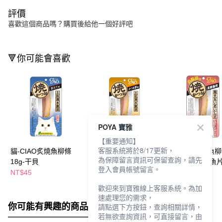
評價
喜歡這個商品嗎？購買後給他一個好評吧
🔻你可能會喜歡
POYA 寶雅
【重要通知】
客服系統將於8/17更新，
貓-CIAO炙燒魚柳條
貓-CIAO炙燒魚柳條
貓-CIAO炙燒魚
為保障留言資訊可保留查詢，請先
18g-干貝
18g-柴魚片
18g-高齡貓柴魚
登入會員帳號留言。
NT$45
NT$45
NT$45
歡迎來到寶雅線上客服系統。為加
速處理您的需求，
你可能有興趣的商品
全站排行
請點選下方按鈕，查詢相關詳情，
若無欲查詢資訊，可直接留言，由