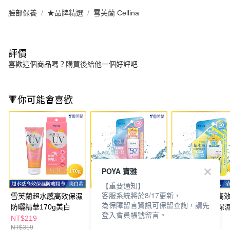
臉部保養
★品牌精選
雪芙蘭 Cellina
評價
喜歡這個商品嗎？購買後給他一個好評吧
🔻你可能會喜歡
POYA 寶雅
【重要通知】
客服系統將於8/17更新，
雪芙蘭超水感高效保濕
雪芙蘭超水感高效防曬
雪芙蘭超水感高
為保障留言資訊可保留查詢，請先
防曬精華170g美白
噴霧50g-清爽保濕
凝乳45g-清透保
登入會員帳號留言。
NT$219
NT$159
NT$159
NT$319
NT$199
NT$199