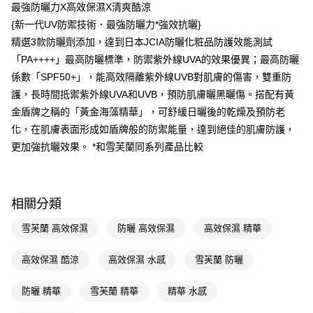
LINE Pay
最強防曬力X高效保濕X清爽酷涼
{新一代UV防禦技術．最強防曬力*強效抗曬}
Apple Pay
精選3款防曬劑添加，達到日本JCIA防曬化粧品防護效能測試
街口支付
「PA++++」最高防曬標準，防禦紫外線UVA的效果優異；最高防曬
係數「SPF50+」，能高效隔離紫外線UVB對肌膚的傷害，雙重防
悠遊付
護，長時間抵禦紫外線UVA和UVB，預防肌膚曬黑曬傷。搭配有黃
Google Pay
金盾牌之稱的「黃金海藻精華」，可舒緩日曬後的乾燥及預防老
化，在肌膚表面形成如盾牌般的防禦能量，達到絕佳的肌膚防護，
AFTEE先享後付
更加強抗曬效果。 *和雪芙蘭同系列產品比較
相關說明
【關於「AFTEE先享後付」】
即享券
AFTEE先享後付是「在收到商品之後才付款」的支付方式。 讓您購物簡單
便利好安心！
相關分類
１．簡單：不需註冊會員、不需綁卡、不需儲值。
運送方式
２．便利：只要手機號碼，簡訊認證，即可結帳。
雪芙蘭 高效保濕
防曬 高效保濕
高效保濕 精華
３．安心：先確認商品／服務後，再付款。
全家取貨付款
每筆NT$65，滿NT$390(含以上)免運費
【「AFTEE先享後付」結帳流程】
高效保濕 酷涼
高效保濕 水感
雪芙蘭 防曬
１．於結帳方式選擇「AFTEE先享後付」後，將跳轉至「AFTEE先享後付」
付款後全家取貨
結帳頁面，進行簡訊認證並確認金額後，即可完成結帳。
防曬 精華
雪芙蘭 精華
精華 水感
２．訂單成立數日內，您將收到繳費通知簡訊。
每筆NT$65，滿NT$390(含以上)免運費
３．收到繳費通知簡訊後14天內，點擊此簡訊中的連結，可透過四大超商／