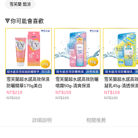
ATM／網路銀行／等多元方式進行付款，方視為交易完成。
萊爾富取貨付款
雪芙蘭 酷涼
※ 請注意：結帳手續完成當下不需立刻繳費，但若您需要取消訂單，請聯絡
每筆NT$65，滿NT$490(含以上)免運費
購買商品的店家。未經商家同意取消之訂單仍視為有效，需透過AFTEE先享
後付繳納相關費用。
🔻你可能會喜歡
付款後萊爾富取貨
※ 交易是否成功請以「AFTEE先享後付 」之結帳頁面顯示為準，若有關於
是否繳費成功／繳費後需取消欲退款等相關疑問，請聯繫「AFTEE先享後付
每筆NT$65，滿NT$490(含以上)免運費
客戶支援中心」
https://netprotections.freshdesk.com/support/home
7-11取貨付款
【注意事項】
１．透過由恩沛科技股份有限公司提供之「AFTEE先享後付」服務完成之交
每筆NT$65，滿NT$490(含以上)免運費
易，需依本服務之必要範圍內提供個人資料，並將交易相關給付款項請求債
權轉讓予恩沛科技股份有限公司。
付款後7-11取貨
２．關於個人資料處理事宜，請瀏覽以下網址：
每筆NT$65，滿NT$490(含以上)免運費
https://aftee.tw/terms/#terms3
雪芙蘭超水感高效保濕
雪芙蘭超水感高效防曬
雪芙蘭超水感高
３．未成年的使用者請事先徵得法定代理人或監護人之同意方可使用
宅配(本島)
「AFTEE先享後付」，若未經同意申辦者引起之損失，本公司不負相關責
防曬精華170g美白
噴霧50g-清爽保濕
凝乳45g-清透保
任。
每筆NT$100，滿NT$790(含以上)免運費
NT$219
NT$159
NT$159
４．使用「AFTEE先享後付」時，將依據個別帳號之用戶狀況，依本公司即
NT$319
NT$199
NT$199
時審查核予不同之上限額度；若仍有額度不足之情形，本公司將視審查結果
付款後寶雅門市自取(由倉庫統一出貨)
請求用戶進行身份認證。
每筆NT$80，滿NT$290(含以上)免運費
５．嚴禁一人註冊多個帳號或使用他人資訊註冊。若發現惡意使用之情形，
恩沛科技股份有限公司將有權停止該用戶之使用額度並採取法律行動。
詳細說明
相關推薦