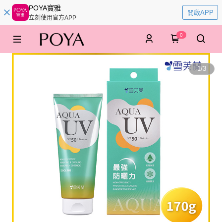
POYA寶雅
開啟APP
立刻使用官方APP
0
1
/
3