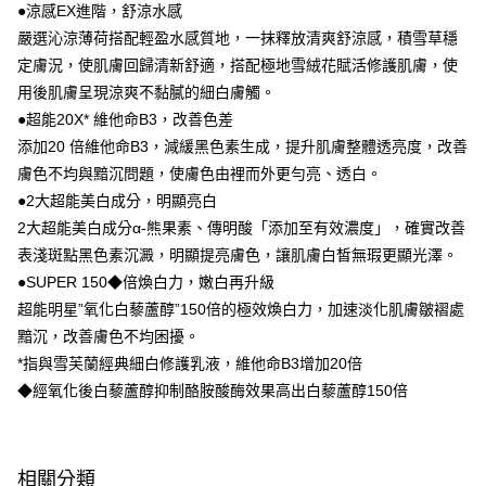
LINE Pay
●涼感EX進階，舒涼水感
嚴選沁涼薄荷搭配輕盈水感質地，一抹釋放清爽舒涼感，積雪草穩
Apple Pay
定膚況，使肌膚回歸清新舒適，搭配極地雪絨花賦活修護肌膚，使
街口支付
用後肌膚呈現涼爽不黏膩的細白膚觸。
●超能20X* 維他命B3，改善色差
悠遊付
添加20 倍維他命B3，減緩黑色素生成，提升肌膚整體透亮度，改善
Google Pay
膚色不均與黯沉問題，使膚色由裡而外更勻亮、透白。
●2大超能美白成分，明顯亮白
AFTEE先享後付
2大超能美白成分α-熊果素、傳明酸「添加至有效濃度」，確實改善
相關說明
表淺斑點黑色素沉澱，明顯提亮膚色，讓肌膚白皙無瑕更顯光澤。
【關於「AFTEE先享後付」】
即享券
AFTEE先享後付是「在收到商品之後才付款」的支付方式。 讓您購物簡單
●SUPER 150◆倍煥白力，嫩白再升級
便利好安心！
超能明星”氧化白藜蘆醇”150倍的極效煥白力，加速淡化肌膚皺褶處
１．簡單：不需註冊會員、不需綁卡、不需儲值。
運送方式
黯沉，改善膚色不均困擾。
２．便利：只要手機號碼，簡訊認證，即可結帳。
３．安心：先確認商品／服務後，再付款。
全家取貨付款
*指與雪芙蘭經典細白修護乳液，維他命B3增加20倍
◆經氧化後白藜蘆醇抑制酪胺酸酶效果高出白藜蘆醇150倍
每筆NT$65，滿NT$390(含以上)免運費
【「AFTEE先享後付」結帳流程】
１．於結帳方式選擇「AFTEE先享後付」後，將跳轉至「AFTEE先享後付」
付款後全家取貨
結帳頁面，進行簡訊認證並確認金額後，即可完成結帳。
２．訂單成立數日內，您將收到繳費通知簡訊。
每筆NT$65，滿NT$390(含以上)免運費
３．收到繳費通知簡訊後14天內，點擊此簡訊中的連結，可透過四大超商／
相關分類