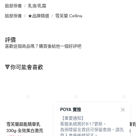
臉部保養
乳液/乳霜
臉部保養
★品牌精選
雪芙蘭 Cellina
評價
喜歡這個商品嗎？購買後給他一個好評吧
🔻你可能會喜歡
POYA 寶雅
【重要通知】
客服系統將於8/17更新，
雪芙蘭超能精華乳
雪芙蘭超能精華乳
雪芙蘭高效潤膚
為保障留言資訊可保留查詢，請先
330g-全效美白激亮
330g-果酸煥膚勻亮
350g-透亮美白
登入會員帳號留言。