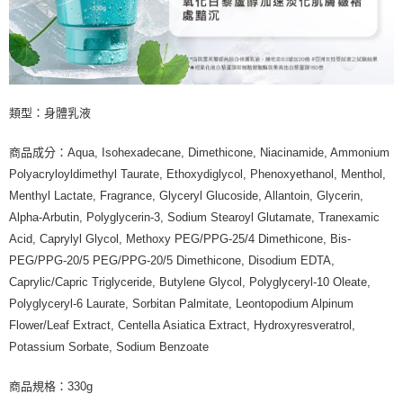
類型：身體乳液
商品成分：Aqua, Isohexadecane, Dimethicone, Niacinamide, Ammonium
Polyacryloyldimethyl Taurate, Ethoxydiglycol, Phenoxyethanol, Menthol,
Menthyl Lactate, Fragrance, Glyceryl Glucoside, Allantoin, Glycerin,
Alpha-Arbutin, Polyglycerin-3, Sodium Stearoyl Glutamate, Tranexamic
Acid, Caprylyl Glycol, Methoxy PEG/PPG-25/4 Dimethicone, Bis-
PEG/PPG-20/5 PEG/PPG-20/5 Dimethicone, Disodium EDTA,
Caprylic/Capric Triglyceride, Butylene Glycol, Polyglyceryl-10 Oleate,
Polyglyceryl-6 Laurate, Sorbitan Palmitate, Leontopodium Alpinum
Flower/Leaf Extract, Centella Asiatica Extract, Hydroxyresveratrol,
Potassium Sorbate, Sodium Benzoate
商品規格：330g