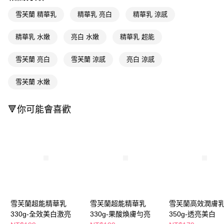
ATM／網路銀行／等多元方式進行付款，方視為交易完成。
萊爾富取貨付款
※ 請注意：結帳手續完成當下不需立刻繳費，但若您需要取消訂單，請聯絡
雪芙蘭 精華乳
精華乳 亮白
精華乳 涼感
每筆NT$65，滿NT$490(含以上)免運費
購買商品的店家。未經商家同意取消之訂單仍視為有效，需透過AFTEE先享
後付繳納相關費用。
精華乳 水嫩
亮白 水嫩
精華乳 超能
付款後萊爾富取貨
※ 交易是否成功請以「AFTEE先享後付 」之結帳頁面顯示為準，若有關於
是否繳費成功／繳費後需取消欲退款等相關疑問，請聯繫「AFTEE先享後付
每筆NT$65，滿NT$490(含以上)免運費
客戶支援中心」
https://netprotections.freshdesk.com/support/home
雪芙蘭 亮白
雪芙蘭 涼感
亮白 涼感
7-11取貨付款
【注意事項】
雪芙蘭 水嫩
１．透過由恩沛科技股份有限公司提供之「AFTEE先享後付」服務完成之交
每筆NT$65，滿NT$490(含以上)免運費
易，需依本服務之必要範圍內提供個人資料，並將交易相關給付款項請求債
權轉讓予恩沛科技股份有限公司。
付款後7-11取貨
🔻你可能會喜歡
２．關於個人資料處理事宜，請瀏覽以下網址：
每筆NT$65，滿NT$490(含以上)免運費
https://aftee.tw/terms/#terms3
３．未成年的使用者請事先徵得法定代理人或監護人之同意方可使用
宅配(本島)
「AFTEE先享後付」，若未經同意申辦者引起之損失，本公司不負相關責
任。
每筆NT$100，滿NT$790(含以上)免運費
４．使用「AFTEE先享後付」時，將依據個別帳號之用戶狀況，依本公司即
時審查核予不同之上限額度；若仍有額度不足之情形，本公司將視審查結果
付款後寶雅門市自取(由倉庫統一出貨)
請求用戶進行身份認證。
每筆NT$80，滿NT$290(含以上)免運費
５．嚴禁一人註冊多個帳號或使用他人資訊註冊。若發現惡意使用之情形，
恩沛科技股份有限公司將有權停止該用戶之使用額度並採取法律行動。
雪芙蘭超能精華乳
雪芙蘭超能精華乳
雪芙蘭高效潤膚
330g-全效美白激亮
330g-果酸煥膚勻亮
350g-透亮美白