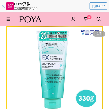
POYA寶雅
開啟APP
立刻使用官方APP
0
1
/
2