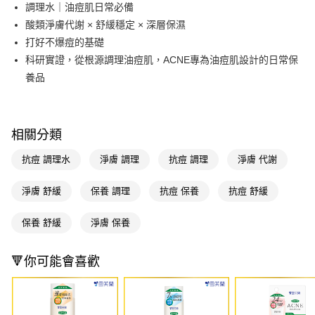
LINE Pay
調理水｜油痘肌日常必備
酸類淨膚代謝 × 舒緩穩定 × 深層保濕
Apple Pay
打好不爆痘的基礎
街口支付
科研實證，從根源調理油痘肌，ACNE專為油痘肌設計的日常保
養品
悠遊付
Google Pay
AFTEE先享後付
相關分類
相關說明
抗痘 調理水
淨膚 調理
抗痘 調理
淨膚 代謝
【關於「AFTEE先享後付」】
即享券
AFTEE先享後付是「在收到商品之後才付款」的支付方式。 讓您購物簡單
淨膚 舒緩
保養 調理
抗痘 保養
抗痘 舒緩
便利好安心！
１．簡單：不需註冊會員、不需綁卡、不需儲值。
運送方式
２．便利：只要手機號碼，簡訊認證，即可結帳。
保養 舒緩
淨膚 保養
３．安心：先確認商品／服務後，再付款。
全家取貨付款
每筆NT$65，滿NT$390(含以上)免運費
【「AFTEE先享後付」結帳流程】
🔻你可能會喜歡
１．於結帳方式選擇「AFTEE先享後付」後，將跳轉至「AFTEE先享後付」
付款後全家取貨
結帳頁面，進行簡訊認證並確認金額後，即可完成結帳。
２．訂單成立數日內，您將收到繳費通知簡訊。
每筆NT$65，滿NT$390(含以上)免運費
３．收到繳費通知簡訊後14天內，點擊此簡訊中的連結，可透過四大超商／