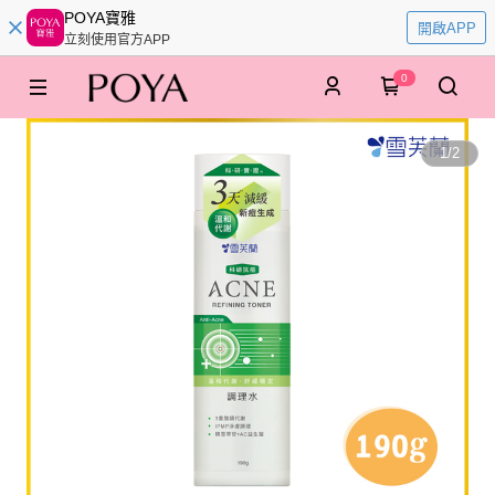
POYA寶雅
開啟APP
立刻使用官方APP
0
1
/
2