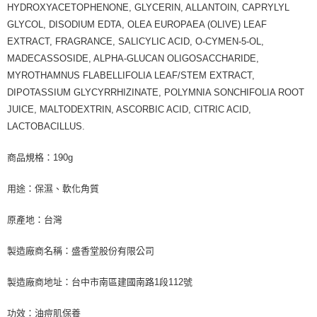
HYDROXYACETOPHENONE, GLYCERIN, ALLANTOIN, CAPRYLYL
GLYCOL, DISODIUM EDTA, OLEA EUROPAEA (OLIVE) LEAF
EXTRACT, FRAGRANCE, SALICYLIC ACID, O-CYMEN-5-OL,
MADECASSOSIDE, ALPHA-GLUCAN OLIGOSACCHARIDE,
MYROTHAMNUS FLABELLIFOLIA LEAF/STEM EXTRACT,
DIPOTASSIUM GLYCYRRHIZINATE, POLYMNIA SONCHIFOLIA ROOT
JUICE, MALTODEXTRIN, ASCORBIC ACID, CITRIC ACID,
LACTOBACILLUS.
商品規格：190g
用途：保濕、軟化角質
原產地：台灣
製造廠商名稱：盛香堂股份有限公司
製造廠商地址：台中市南區建國南路1段112號
功效：油痘肌保養