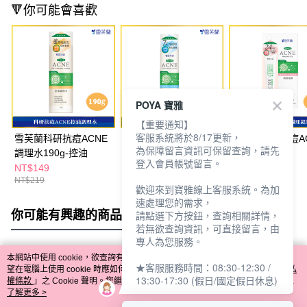
🔻你可能會喜歡
POYA 寶雅
【重要通知】
客服系統將於8/17更新，
雪芙蘭科研抗痘ACNE
雪芙蘭科研抗痘ACNE
雪芙蘭科研抗痘A
為保障留言資訊可保留查詢，請先
調理水190g-控油
調理乳140g-淨白
調理凝膠20g
登入會員帳號留言。
NT$149
NT$149
NT$149
NT$219
NT$219
NT$219
歡迎來到寶雅線上客服系統。為加
速處理您的需求，
你可能有興趣的商品
全站排行
請點選下方按鈕，查詢相關詳情，
若無欲查詢資訊，可直接留言，由
專人為您服務。
本網站中使用 cookie，欲查詢有關本網站使用 cookie 方式之詳情，及若您不希
★客服服務時間：08:30-12:30 /
熱門標籤
望在電腦上使用 cookie 時應如何變更電腦的 cookie 設定，請參閱本網站「
隱私
13:30-17:30 (假日/國定假日休息)
權條款
」之 Cookie 聲明。您繼續使用本網站即表示您同意本公司得按本網站使
用條款之 Cookie 聲明使用 cookie。
了解更多 >