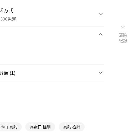
送方式
390免運
清除
紀錄
次付款
付款
類 (1)
運動蛋白館
蛋白粉/奶昔/即飲蛋白
y
玉山 高鈣
高蛋白 極細
高鈣 極細
享後付