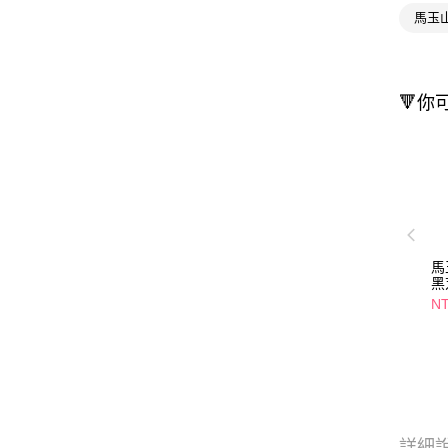
馬玉
🔻你
馬
黑
NT
詳細