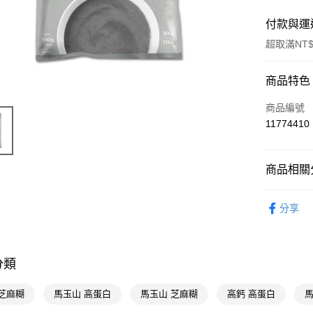
付款與運
超取滿NT$
付款方式
商品特色
POYA支付
商品編號
11774410
信用卡一
超商取貨
商品相關分
LINE Pay
食品飲料
分享
Apple Pay
街口支付
悠遊付
分類
Google Pa
 芝麻糊
馬玉山 高蛋白
馬玉山 芝麻糊
高鈣 高蛋白
馬
AFTEE先