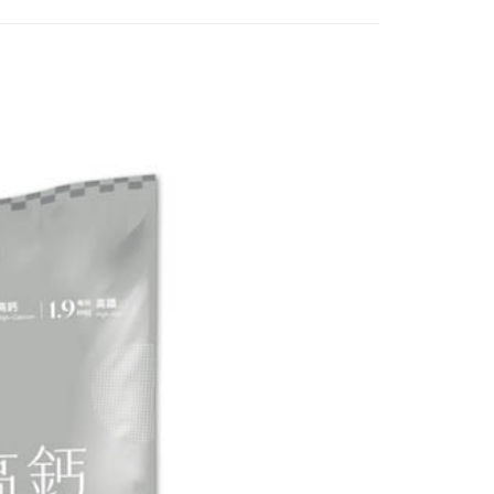
讓予恩沛科技股份有限公司。
個人資料處理事宜，請瀏覽以下網址：
1取貨
ee.tw/terms/#terms3
5，滿NT$490(含以上)免運費
年的使用者請事先徵得法定代理人或監護人之同意方可使用
E先享後付」，若未經同意申辦者引起之損失，本公司不負相關責
AFTEE先享後付」時，將依據個別帳號之用戶狀況，依本公司
00，滿NT$790(含以上)免運費
核予不同之上限額度；若仍有額度不足之情形，本公司將視審查
用戶進行身份認證。
門市自取(由倉庫統一出貨)
一人註冊多個帳號或使用他人資訊註冊。若發現惡意使用之情
0，滿NT$290(含以上)免運費
科技股份有限公司將有權停止該用戶之使用額度並採取法律行