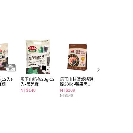
FTEE先享後付」】
先享後付是「在收到商品之後才付款」的支付方式。 讓您購物簡單
心！
：不需註冊會員、不需綁卡、不需儲值。
：只要手機號碼，簡訊認證，即可結帳。
：先確認商品／服務後，再付款。
付款
EE先享後付」結帳流程】
5，滿NT$390(含以上)免運費
方式選擇「AFTEE先享後付」後，將跳轉至「AFTEE先享後
頁面，進行簡訊認證並確認金額後，即可完成結帳。
家取貨
成立數日內，您將收到繳費通知簡訊。
費通知簡訊後14天內，點擊此簡訊中的連結，可透過四大超商
5，滿NT$390(含以上)免運費
網路銀行／等多元方式進行付款，方視為交易完成。
12入)-
馬玉山奶茶20g-12
馬玉山特濃輕烤穀
芝初8倍細高鈣黑
：結帳手續完成當下不需立刻繳費，但若您需要取消訂單，請聯
麻糊
入-黑芝麻
脆280g-莓果黑可
芝麻粉200g-款式
貨付款
的店家。未經商家同意取消之訂單仍視為有效，需透過AFTEE
可
隨機
NT$140
NT$109
NT$159
繳納相關費用。
5，滿NT$490(含以上)免運費
NT$140
否成功請以「AFTEE先享後付 」之結帳頁面顯示為準，若有關於
功／繳費後需取消欲退款等相關疑問，請聯繫「AFTEE先享後
爾富取貨
援中心」
https://netprotections.freshdesk.com/support/home
5，滿NT$490(含以上)免運費
項】
付款
恩沛科技股份有限公司提供之「AFTEE先享後付」服務完成之
依本服務之必要範圍內提供個人資料，並將交易相關給付款項請
5，滿NT$490(含以上)免運費