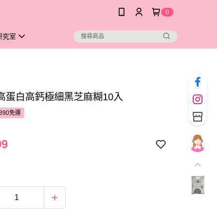
0
研究室
高蛋白高鈣極細黑芝麻糊10入
390免運
09