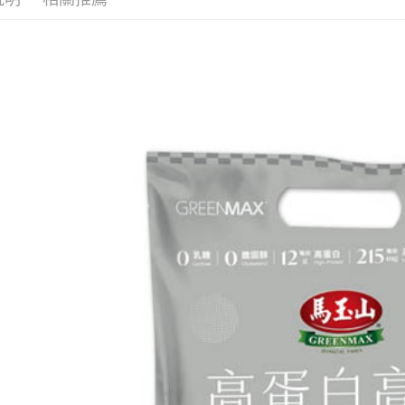
求債權轉
２．關於
付款後7-1
https://aft
每筆NT$6
３．未成
「AFTE
宅配(本島)
任。
４．使用「
每筆NT$1
即時審查
結果請求
付款後寶雅
５．嚴禁
每筆NT$8
形，恩沛
動。