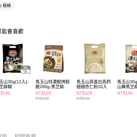
山 極細
相關說明
【關於「A
即享券
AFTEE
便利好安
１．簡單
可能會喜歡
２．便利
運送方式
３．安心
全家取貨
【「AFT
每筆NT$6
１．於結帳
付」結帳
付款後全
２．訂單
３．收到繳
每筆NT$6
／ATM／
玉山30g(12入)-
馬玉山特濃輕烤穀
馬玉山高蛋白高鈣
馬玉山30g(
※ 請注意
芝麻糊
脆280g-黑芝麻堅
極細杏仁粉10入
山藥黑芝
萊爾富取
絡購買商品
果
$140
NT$109
NT$109
NT$140
先享後付
每筆NT$6
NT$140
NT$140
※ 交易是
是否繳費成
付款後萊
付客戶支
每筆NT$6
【注意事
7-11取貨
１．透過由
交易，需
每筆NT$6
說明
相關推薦