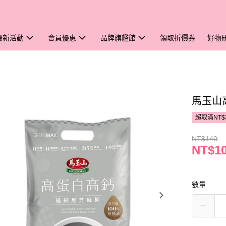
最新活動
會員優惠
品牌旗艦館
領取折價券
好物
馬玉山
超取滿NT$
NT$140
NT$1
數量