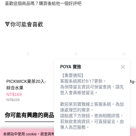
喜歡這個商品嗎？購買後給他一個好評吧
🔻你可能會喜歡
POYA 寶雅
【重要通知】
客服系統將於8/17更新，
PICKWICK果茶20入-
PICKWICK果茶20入-
Pocky百奇棒24g
為保障留言資訊可保留查詢，請先
綜合水果
綜合莓果
登入會員帳號留言。
NT$169
NT$169
NT$35
NT$225
NT$225
NT$45
歡迎來到寶雅線上客服系統。為加
速處理您的需求，
你可能有興趣的商品
全站排行
請點選下方按鈕，查詢相關詳情，
若無欲查詢資訊，可直接留言，由
專人為您服務。
本網站中使用 cookie，欲查詢有關本網站使用 cookie 方式之詳情，及若您不希