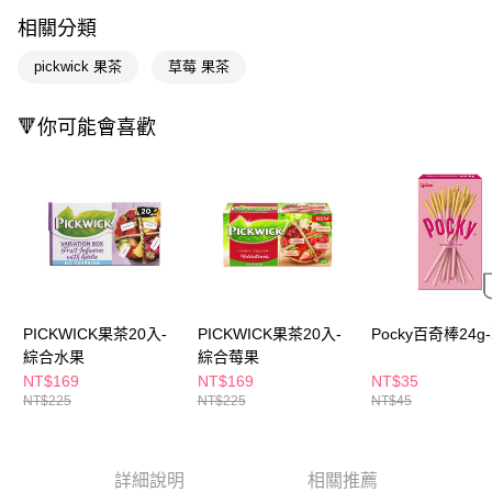
LINE Pay
相關分類
Apple Pay
pickwick 果茶
草莓 果茶
街口支付
🔻你可能會喜歡
悠遊付
Google Pay
AFTEE先享後付
相關說明
【關於「AFTEE先享後付」】
即享券
AFTEE先享後付是「在收到商品之後才付款」的支付方式。 讓您購物簡單
便利好安心！
１．簡單：不需註冊會員、不需綁卡、不需儲值。
運送方式
PICKWICK果茶20入-
PICKWICK果茶20入-
Pocky百奇棒24g
２．便利：只要手機號碼，簡訊認證，即可結帳。
綜合水果
綜合莓果
３．安心：先確認商品／服務後，再付款。
全家取貨付款
NT$169
NT$169
NT$35
每筆NT$65，滿NT$390(含以上)免運費
【「AFTEE先享後付」結帳流程】
NT$225
NT$225
NT$45
１．於結帳方式選擇「AFTEE先享後付」後，將跳轉至「AFTEE先享後付」
付款後全家取貨
結帳頁面，進行簡訊認證並確認金額後，即可完成結帳。
２．訂單成立數日內，您將收到繳費通知簡訊。
每筆NT$65，滿NT$390(含以上)免運費
３．收到繳費通知簡訊後14天內，點擊此簡訊中的連結，可透過四大超商／
詳細說明
相關推薦