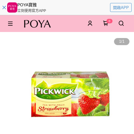
POYA寶雅
開啟APP
立刻使用官方APP
0
1
/
1