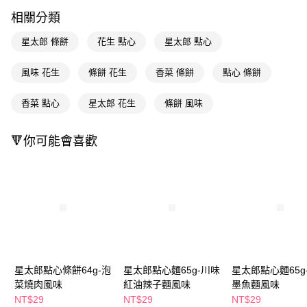
LINE Pay
相關分類
Apple Pay
星太郎 條餅
花生 點心
星太郎 點心
街口支付
風味 花生
條餅 花生
香菜 條餅
點心 條餅
悠遊付
香菜 點心
星太郎 花生
條餅 風味
Google Pay
AFTEE先享後付
🔻你可能會喜歡
相關說明
【關於「AFTEE先享後付」】
即享券
AFTEE先享後付是「在收到商品之後才付款」的支付方式。 讓您購物簡單
便利好安心！
１．簡單：不需註冊會員、不需綁卡、不需儲值。
運送方式
２．便利：只要手機號碼，簡訊認證，即可結帳。
３．安心：先確認商品／服務後，再付款。
全家取貨付款
每筆NT$65，滿NT$390(含以上)免運費
【「AFTEE先享後付」結帳流程】
１．於結帳方式選擇「AFTEE先享後付」後，將跳轉至「AFTEE先享後付」
星太郎點心條餅64g-泡
星太郎點心麵65g-川味
星太郎點心麵65g
付款後全家取貨
結帳頁面，進行簡訊認證並確認金額後，即可完成結帳。
菜燒肉風味
紅油辣子麵風味
墨魚麵風味
２．訂單成立數日內，您將收到繳費通知簡訊。
每筆NT$65，滿NT$390(含以上)免運費
３．收到繳費通知簡訊後14天內，點擊此簡訊中的連結，可透過四大超商／
NT$29
NT$29
NT$29