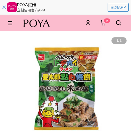
POYA寶雅
開啟APP
立刻使用官方APP
0
1
/
1