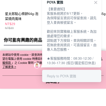
POYA 寶雅
【重要通知】
客服系統將於8/17更新，
星太郎點心條餅64g-泡
星太郎點心麵65g-川味
星太郎點心麵65g
為保障留言資訊可保留查詢，請先
菜燒肉風味
紅油辣子麵風味
墨魚麵風味
登入會員帳號留言。
NT$29
NT$29
NT$29
NT$39
NT$39
NT$39
歡迎來到寶雅線上客服系統。為加
速處理您的需求，
你可能有興趣的商品
全站排行
請點選下方按鈕，查詢相關詳情，
若無欲查詢資訊，可直接留言，由
專人為您服務。
本網站中使用 cookie，欲查詢有關本網站使用 cookie 方式之詳情，及若您不希
★客服服務時間：08:30-12:30 /
熱門標籤
望在電腦上使用 cookie 時應如何變更電腦的 cookie 設定，請參閱本網站「
隱私
13:30-17:30 (假日/國定假日休息)
權條款
」之 Cookie 聲明。您繼續使用本網站即表示您同意本公司得按本網站使
用條款之 Cookie 聲明使用 cookie。
了解更多 >
Reply to POYA 寶雅
我知道了