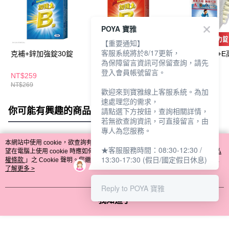
POYA 寶雅
【重要通知】
客服系統將於8/17更新，
克補+鋅加強錠30錠
克補+鐵加強錠30錠
好立善鎂+B群+E
為保障留言資訊可保留查詢，請先
活力錠64錠
登入會員帳號留言。
NT$259
NT$259
NT$369
NT$269
NT$269
NT$499
歡迎來到寶雅線上客服系統。為加
速處理您的需求，
你可能有興趣的商品
全站排行
請點選下方按鈕，查詢相關詳情，
若無欲查詢資訊，可直接留言，由
專人為您服務。
本網站中使用 cookie，欲查詢有關本網站使用 cookie 方式之詳情，及若您不希
★客服服務時間：08:30-12:30 /
熱門標籤
望在電腦上使用 cookie 時應如何變更電腦的 cookie 設定，請參閱本網站「
隱私
13:30-17:30 (假日/國定假日休息)
權條款
」之 Cookie 聲明。您繼續使用本網站即表示您同意本公司得按本網站使
用條款之 Cookie 聲明使用 cookie。
了解更多 >
Reply to POYA 寶雅
我知道了