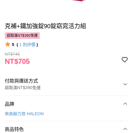
克補+鐵加強錠90錠窈窕活力組
超取滿NT$390免運
5
(
1
則評價
)
NT$745
NT$705
付款與運送方式
超取滿NT$390免運
付款方式
品牌
POYA支付
英商赫力昂 HALEON
信用卡一次付款
商品特色
超商取貨付款