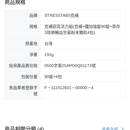
商品規格
品牌
STRESSTABS克補
規格
克補窈窕活力組(克補+鐵加強錠90錠+善存
3效順暢益生菌粉末顆粒4包)
原產地
台灣
淨重
192g
投保產品責任險
0500字第25APO0Q01173號
包裝份量
90錠+4包
食品業者登錄字
F－111912601－00000－4
號
商品相關分類 (4)
查看全部