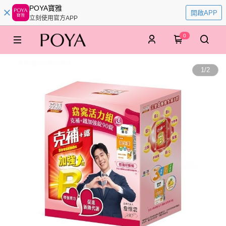
POYA寶雅
開啟APP
立刻使用官方APP
0
1
/
2