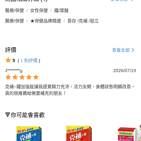
醫療/保健
女性保健
鐵/葉酸
醫療/保健
★保健品牌精選
善存 /克補 /挺立
評價
查看全部
5
(
1
則評價
)
J********g
2026/07/19
克補+鐵加強錠讓我感覺精力充沛，活力全開，身體狀態明顯改善，
真的很推薦給需要補充的朋友！
🔻你可能會喜歡