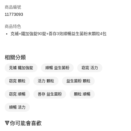
商品編號
LINE Pay
11773093
Apple Pay
商品特色
街口支付
克補+鐵加強錠90錠+善存3效順暢益生菌粉末顆粒4包
悠遊付
Google Pay
相關分類
AFTEE先享後付
克補 鐵加強錠
順暢 益生菌粉
窈窕 活力
相關說明
【關於「AFTEE先享後付」】
即享券
AFTEE先享後付是「在收到商品之後才付款」的支付方式。 讓您購物簡單
窈窕 顆粒
活力 顆粒
益生菌粉 顆粒
便利好安心！
１．簡單：不需註冊會員、不需綁卡、不需儲值。
運送方式
窈窕 順暢
善存 益生菌粉
顆粒 順暢
２．便利：只要手機號碼，簡訊認證，即可結帳。
３．安心：先確認商品／服務後，再付款。
全家取貨付款
順暢 活力
每筆NT$65，滿NT$390(含以上)免運費
【「AFTEE先享後付」結帳流程】
１．於結帳方式選擇「AFTEE先享後付」後，將跳轉至「AFTEE先享後付」
付款後全家取貨
🔻你可能會喜歡
結帳頁面，進行簡訊認證並確認金額後，即可完成結帳。
２．訂單成立數日內，您將收到繳費通知簡訊。
每筆NT$65，滿NT$390(含以上)免運費