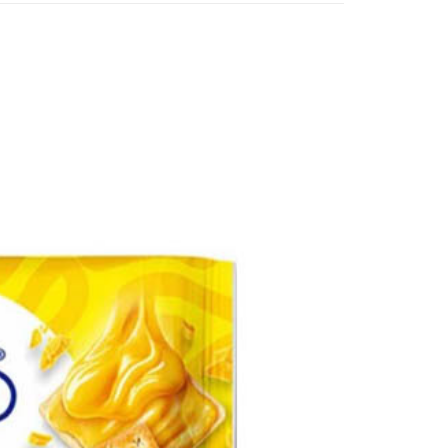
個人資料處理事宜，請瀏覽以下網址：
1取貨
ee.tw/terms/#terms3
5，滿NT$490(含以上)免運費
年的使用者請事先徵得法定代理人或監護人之同意方可使用
E先享後付」，若未經同意申辦者引起之損失，本公司不負相關責
AFTEE先享後付」時，將依據個別帳號之用戶狀況，依本公司
00，滿NT$790(含以上)免運費
核予不同之上限額度；若仍有額度不足之情形，本公司將視審查
用戶進行身份認證。
門市自取(由倉庫統一出貨)
一人註冊多個帳號或使用他人資訊註冊。若發現惡意使用之情
0，滿NT$290(含以上)免運費
科技股份有限公司將有權停止該用戶之使用額度並採取法律行