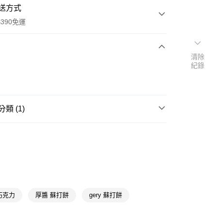
送方式
390免運
清除
紀錄
次付款
付款
類 (1)
休閒餅乾
甜餅乾
y
巧克力
厚醬 蘇打餅
gery 蘇打餅
享後付