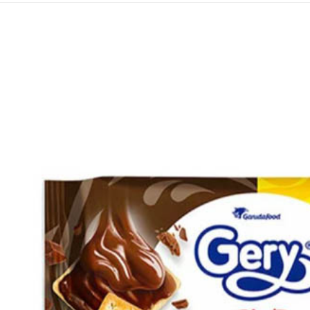
２．關於
付款後7-1
https://aft
每筆NT$6
３．未成
「AFTE
宅配(本島)
任。
４．使用「
每筆NT$1
即時審查
結果請求
付款後寶雅
５．嚴禁
每筆NT$8
形，恩沛
動。