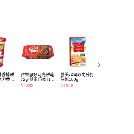
FTEE先享後付」】
先享後付是「在收到商品之後才付款」的支付方式。 讓您購物簡單
心！
：不需註冊會員、不需綁卡、不需儲值。
：只要手機號碼，簡訊認證，即可結帳。
：先確認商品／服務後，再付款。
付款
EE先享後付」結帳流程】
5，滿NT$390(含以上)免運費
方式選擇「AFTEE先享後付」後，將跳轉至「AFTEE先享後
頁面，進行簡訊認證並確認金額後，即可完成結帳。
家取貨
成立數日內，您將收到繳費通知簡訊。
費通知簡訊後14天內，點擊此簡訊中的連結，可透過四大超商
5，滿NT$390(含以上)免運費
網路銀行／等多元方式進行付款，方視為交易完成。
雙醬棒餅
雅樂思好時光餅乾
義美起司取向蘇打
可口小瓜呆脆笛酥
：結帳手續完成當下不需立刻繳費，但若您需要取消訂單，請聯
巧克力香草
72g-雙重巧克力風
餅乾180g
54g-巧克力
貨付款
的店家。未經商家同意取消之訂單仍視為有效，需透過AFTEE
味
NT$63
NT$48
NT$35
繳納相關費用。
5，滿NT$490(含以上)免運費
NT$39
否成功請以「AFTEE先享後付 」之結帳頁面顯示為準，若有關於
功／繳費後需取消欲退款等相關疑問，請聯繫「AFTEE先享後
爾富取貨
援中心」
https://netprotections.freshdesk.com/support/home
5，滿NT$490(含以上)免運費
項】
付款
恩沛科技股份有限公司提供之「AFTEE先享後付」服務完成之
依本服務之必要範圍內提供個人資料，並將交易相關給付款項請
5，滿NT$490(含以上)免運費
讓予恩沛科技股份有限公司。