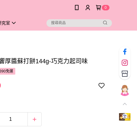
0
研究室
雙響厚醬蘇打餅144g-巧克力起司味
390免運
9