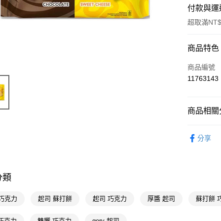
付款與運
超取滿NT$
付款方式
商品特色
POYA支付
商品編號
11763143
信用卡一
超商取貨
商品相關分
LINE Pay
食品飲料
分享
Apple Pay
街口支付
悠遊付
分類
Google Pa
 巧克力
起司 蘇打餅
起司 巧克力
厚醬 起司
蘇打餅 
AFTEE先
y 巧克力
雙響 巧克力
gery 起司