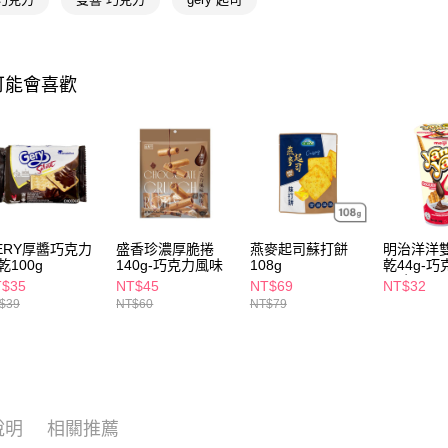
相關說明
【關於「A
即享券
AFTEE
便利好安
１．簡單
可能會喜歡
２．便利
運送方式
３．安心
全家取貨
【「AFT
每筆NT$6
１．於結帳
付」結帳
付款後全
２．訂單
３．收到繳
每筆NT$6
／ATM／
ERY厚醬巧克力
盛香珍濃厚脆捲
燕麥起司蘇打餅
明治洋洋
※ 請注意
乾100g
140g-巧克力風味
108g
乾44g-
萊爾富取
絡購買商品
口味
T$35
NT$45
NT$69
NT$32
先享後付
每筆NT$6
$39
NT$60
NT$79
※ 交易是
是否繳費成
付款後萊
付客戶支
每筆NT$6
【注意事
7-11取貨
１．透過由
交易，需
每筆NT$6
說明
相關推薦
求債權轉