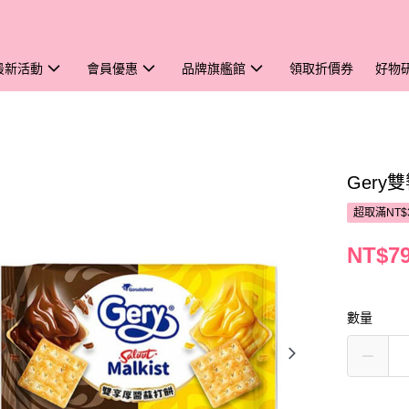
最新活動
會員優惠
品牌旗艦館
領取折價券
好物
Gery
超取滿NT$
NT$7
數量