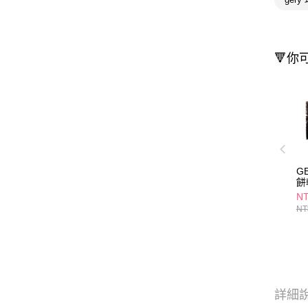
🔻你
G
餅
N
NT
詳細