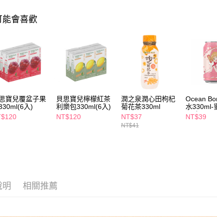
相關說明
【關於「A
可能會喜歡
即享券
AFTEE
便利好安
１．簡單
２．便利
運送方式
３．安心
全家取貨
【「AFT
每筆NT$6
１．於結帳
付」結帳
思寶兒覆盆子果
貝思寶兒檸檬紅茶
潤之泉潤心田枸杞
Ocean B
付款後全
２．訂單
30ml(6入)
利樂包330ml(6入)
菊花茶330ml
水330ml
３．收到繳
每筆NT$6
風味
／ATM／
$120
NT$120
NT$37
NT$39
※ 請注意
NT$41
萊爾富取
絡購買商品
先享後付
每筆NT$6
※ 交易是
是否繳費成
付款後萊
付客戶支
每筆NT$6
說明
相關推薦
【注意事
7-11取貨
１．透過由
交易，需
每筆NT$6
求債權轉