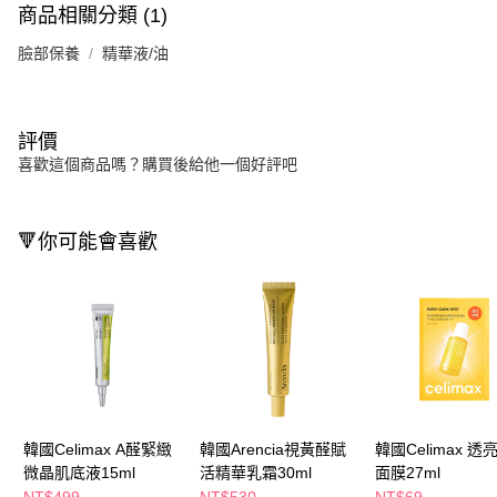
商品相關分類 (1)
臉部保養
精華液/油
評價
喜歡這個商品嗎？購買後給他一個好評吧
🔻你可能會喜歡
韓國Celimax A醛緊緻
韓國Arencia視黃醛賦
韓國Celimax 透
微晶肌底液15ml
活精華乳霜30ml
面膜27ml