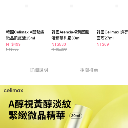
ATM／網路銀行／等多元方式進行付款，方視為交易完成。
萊爾富取貨付款
※ 請注意：結帳手續完成當下不需立刻繳費，但若您需要取消訂單，請聯絡
每筆NT$65，滿NT$490(含以上)免運費
購買商品的店家。未經商家同意取消之訂單仍視為有效，需透過AFTEE先享
後付繳納相關費用。
付款後萊爾富取貨
※ 交易是否成功請以「AFTEE先享後付 」之結帳頁面顯示為準，若有關於
是否繳費成功／繳費後需取消欲退款等相關疑問，請聯繫「AFTEE先享後付
每筆NT$65，滿NT$490(含以上)免運費
韓國Celimax A醛緊緻
韓國Arencia視黃醛賦
韓國Celimax 透
客戶支援中心」
https://netprotections.freshdesk.com/support/home
微晶肌底液15ml
活精華乳霜30ml
面膜27ml
7-11取貨付款
【注意事項】
NT$499
NT$530
NT$69
１．透過由恩沛科技股份有限公司提供之「AFTEE先享後付」服務完成之交
每筆NT$65，滿NT$490(含以上)免運費
NT$799
NT$1,299
易，需依本服務之必要範圍內提供個人資料，並將交易相關給付款項請求債
權轉讓予恩沛科技股份有限公司。
付款後7-11取貨
２．關於個人資料處理事宜，請瀏覽以下網址：
每筆NT$65，滿NT$490(含以上)免運費
https://aftee.tw/terms/#terms3
詳細說明
相關推薦
３．未成年的使用者請事先徵得法定代理人或監護人之同意方可使用
宅配(本島)
「AFTEE先享後付」，若未經同意申辦者引起之損失，本公司不負相關責
任。
每筆NT$100，滿NT$790(含以上)免運費
４．使用「AFTEE先享後付」時，將依據個別帳號之用戶狀況，依本公司即
時審查核予不同之上限額度；若仍有額度不足之情形，本公司將視審查結果
付款後寶雅門市自取(由倉庫統一出貨)
請求用戶進行身份認證。
每筆NT$80，滿NT$290(含以上)免運費
５．嚴禁一人註冊多個帳號或使用他人資訊註冊。若發現惡意使用之情形，
恩沛科技股份有限公司將有權停止該用戶之使用額度並採取法律行動。