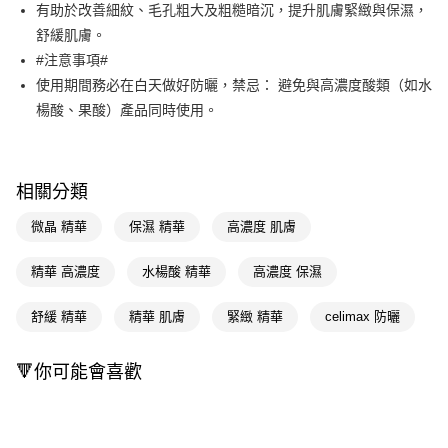
LINE Pay
有助於改善細紋、毛孔粗大及粗糙暗沉，提升肌膚緊緻與保濕，
舒緩肌膚。
Apple Pay
#注意事項#
街口支付
使用期間務必在白天做好防曬，禁忌： 避免與高濃度酸類（如水
楊酸、果酸）產品同時使用。
悠遊付
Google Pay
AFTEE先享後付
相關分類
相關說明
微晶 精華
保濕 精華
高濃度 肌膚
【關於「AFTEE先享後付」】
即享券
AFTEE先享後付是「在收到商品之後才付款」的支付方式。 讓您購物簡單
精華 高濃度
水楊酸 精華
高濃度 保濕
便利好安心！
１．簡單：不需註冊會員、不需綁卡、不需儲值。
運送方式
２．便利：只要手機號碼，簡訊認證，即可結帳。
舒緩 精華
精華 肌膚
緊緻 精華
celimax 防曬
３．安心：先確認商品／服務後，再付款。
全家取貨付款
每筆NT$65，滿NT$390(含以上)免運費
【「AFTEE先享後付」結帳流程】
🔻你可能會喜歡
１．於結帳方式選擇「AFTEE先享後付」後，將跳轉至「AFTEE先享後付」
付款後全家取貨
結帳頁面，進行簡訊認證並確認金額後，即可完成結帳。
２．訂單成立數日內，您將收到繳費通知簡訊。
每筆NT$65，滿NT$390(含以上)免運費
３．收到繳費通知簡訊後14天內，點擊此簡訊中的連結，可透過四大超商／