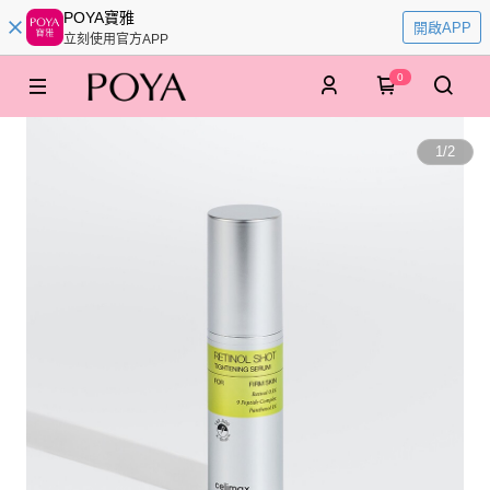
POYA寶雅
開啟APP
立刻使用官方APP
0
1
/
2