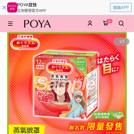
POYA寶雅
開啟APP
立刻使用官方APP
0
1
/
3