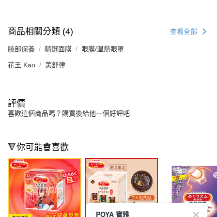
商品相關分類 (4)
查看全部
臉部保養
精選面膜
眼膜/溫熱眼罩
花王 Kao
美舒律
評價
喜歡這個商品嗎？購買後給他一個好評吧
🔻你可能會喜歡
POYA 寶雅