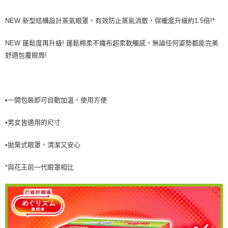
NEW 新型結構設計蒸氣眼罩，有效防止蒸氣消散，保暖度升級約1.5倍!*
NEW 蓬鬆度再升級! 蓬鬆棉柔不織布超柔軟觸感，無論任何姿勢都能完美
舒適包覆眼周!
•一開包裝即可自動加溫，使用方便
•男女皆適用的尺寸
•拋棄式眼罩，清潔又安心
*與花王前一代眼罩相比