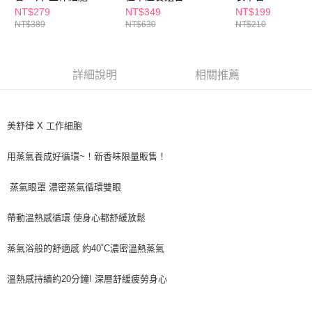
NT$279
NT$349
NT$199
NT$389
NT$630
NT$210
詳細說明
相關推薦
美舒律 X 工作細胞
用蒸氣養成好循環~！新香味限量販售！
蒸氣眼罩 濃密蒸氣循環雙眼
帶動溫熱感循環 使身心都舒緩放鬆
蒸氣浴般的舒適感 約40˚C濃密溫熱蒸氣
溫熱感持續約20分鐘! 深層舒緩疲勞身心