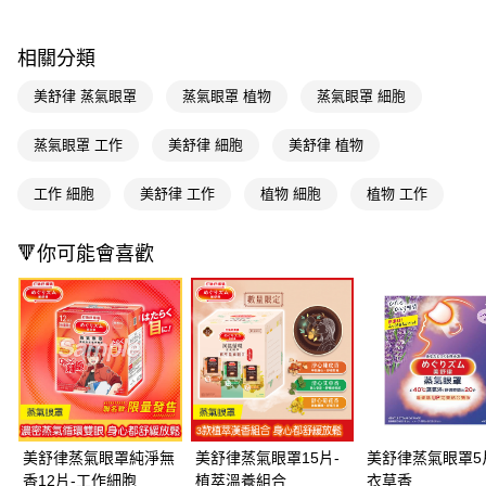
ATM／網路銀行／等多元方式進行付款，方視為交易完成。
萊爾富取貨付款
※ 請注意：結帳手續完成當下不需立刻繳費，但若您需要取消訂單，請聯絡
每筆NT$65，滿NT$490(含以上)免運費
購買商品的店家。未經商家同意取消之訂單仍視為有效，需透過AFTEE先享
相關分類
後付繳納相關費用。
付款後萊爾富取貨
※ 交易是否成功請以「AFTEE先享後付 」之結帳頁面顯示為準，若有關於
美舒律 蒸氣眼罩
蒸氣眼罩 植物
蒸氣眼罩 細胞
是否繳費成功／繳費後需取消欲退款等相關疑問，請聯繫「AFTEE先享後付
每筆NT$65，滿NT$490(含以上)免運費
客戶支援中心」
https://netprotections.freshdesk.com/support/home
蒸氣眼罩 工作
美舒律 細胞
美舒律 植物
7-11取貨付款
【注意事項】
１．透過由恩沛科技股份有限公司提供之「AFTEE先享後付」服務完成之交
每筆NT$65，滿NT$490(含以上)免運費
工作 細胞
美舒律 工作
植物 細胞
植物 工作
易，需依本服務之必要範圍內提供個人資料，並將交易相關給付款項請求債
權轉讓予恩沛科技股份有限公司。
付款後7-11取貨
２．關於個人資料處理事宜，請瀏覽以下網址：
🔻你可能會喜歡
每筆NT$65，滿NT$490(含以上)免運費
https://aftee.tw/terms/#terms3
３．未成年的使用者請事先徵得法定代理人或監護人之同意方可使用
宅配(本島)
「AFTEE先享後付」，若未經同意申辦者引起之損失，本公司不負相關責
任。
每筆NT$100，滿NT$790(含以上)免運費
４．使用「AFTEE先享後付」時，將依據個別帳號之用戶狀況，依本公司即
時審查核予不同之上限額度；若仍有額度不足之情形，本公司將視審查結果
付款後寶雅門市自取(由倉庫統一出貨)
請求用戶進行身份認證。
每筆NT$80，滿NT$290(含以上)免運費
５．嚴禁一人註冊多個帳號或使用他人資訊註冊。若發現惡意使用之情形，
恩沛科技股份有限公司將有權停止該用戶之使用額度並採取法律行動。
美舒律蒸氣眼罩純淨無
美舒律蒸氣眼罩15片-
美舒律蒸氣眼罩5
香12片-工作細胞
植萃溫養組合
衣草香