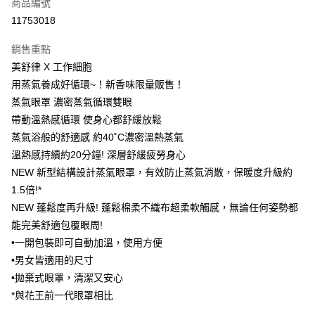
商品編號
LINE Pay
11753018
Apple Pay
銷售重點
街口支付
美舒律 X 工作細胞
悠遊付
用蒸氣養成好循環~！新香味限量販售！
蒸氣眼罩 濃密蒸氣循環雙眼
Google Pay
帶動溫熱感循環 使身心都舒緩放鬆
AFTEE先享後付
蒸氣浴般的舒適感 約40˚C濃密溫熱蒸氣
相關說明
溫熱感持續約20分鐘! 深層舒緩疲勞身心
【關於「AFTEE先享後付」】
NEW 新型結構設計蒸氣眼罩，有效防止蒸氣消散，保暖度升級約
即享券
AFTEE先享後付是「在收到商品之後才付款」的支付方式。 讓您購物簡單
1.5倍!*
便利好安心！
１．簡單：不需註冊會員、不需綁卡、不需儲值。
NEW 蓬鬆度再升級! 蓬鬆棉柔不織布超柔軟觸感，無論任何姿勢都
運送方式
２．便利：只要手機號碼，簡訊認證，即可結帳。
能完美舒適包覆眼周!
３．安心：先確認商品／服務後，再付款。
全家取貨付款
•一開包裝即可自動加溫，使用方便
每筆NT$65，滿NT$390(含以上)免運費
【「AFTEE先享後付」結帳流程】
•男女皆適用的尺寸
１．於結帳方式選擇「AFTEE先享後付」後，將跳轉至「AFTEE先享後付」
•拋棄式眼罩，清潔又安心
付款後全家取貨
結帳頁面，進行簡訊認證並確認金額後，即可完成結帳。
２．訂單成立數日內，您將收到繳費通知簡訊。
*與花王前一代眼罩相比
每筆NT$65，滿NT$390(含以上)免運費
３．收到繳費通知簡訊後14天內，點擊此簡訊中的連結，可透過四大超商／