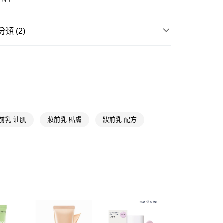
FTEE先享後付」】
先享後付是「在收到商品之後才付款」的支付方式。 讓您購物簡單
類 (2)
心！
：不需註冊會員、不需綁卡、不需儲值。
防曬/隔離
：只要手機號碼，簡訊認證，即可結帳。
：先確認商品／服務後，再付款。
SOFINA
付款
EE先享後付」結帳流程】
5，滿NT$390(含以上)免運費
方式選擇「AFTEE先享後付」後，將跳轉至「AFTEE先享後
頁面，進行簡訊認證並確認金額後，即可完成結帳。
家取貨
成立數日內，您將收到繳費通知簡訊。
費通知簡訊後14天內，點擊此簡訊中的連結，可透過四大超商
前乳 油肌
妝前乳 貼膚
妝前乳 配方
5，滿NT$390(含以上)免運費
網路銀行／等多元方式進行付款，方視為交易完成。
：結帳手續完成當下不需立刻繳費，但若您需要取消訂單，請聯
貨付款
的店家。未經商家同意取消之訂單仍視為有效，需透過AFTEE
繳納相關費用。
5，滿NT$490(含以上)免運費
否成功請以「AFTEE先享後付 」之結帳頁面顯示為準，若有關於
功／繳費後需取消欲退款等相關疑問，請聯繫「AFTEE先享後
爾富取貨
援中心」
https://netprotections.freshdesk.com/support/home
5，滿NT$490(含以上)免運費
項】
付款
恩沛科技股份有限公司提供之「AFTEE先享後付」服務完成之
依本服務之必要範圍內提供個人資料，並將交易相關給付款項請
5，滿NT$490(含以上)免運費