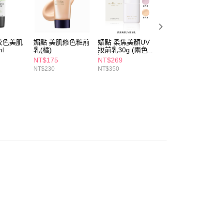
讓予恩沛科技股份有限公司。
個人資料處理事宜，請瀏覽以下網址：
1取貨
ee.tw/terms/#terms3
5，滿NT$490(含以上)免運費
年的使用者請事先徵得法定代理人或監護人之同意方可使用
E先享後付」，若未經同意申辦者引起之損失，本公司不負相關責
校色美肌
媚點 美肌修色粧前
媚點 柔焦美顏UV
卡翠絲極霧柔焦妝
l
乳(橘)
妝前乳30g (兩色任
前乳25g
AFTEE先享後付」時，將依據個別帳號之用戶狀況，依本公司
選)
00，滿NT$790(含以上)免運費
NT$175
NT$269
NT$199
核予不同之上限額度；若仍有額度不足之情形，本公司將視審查
NT$230
NT$350
用戶進行身份認證。
門市自取(由倉庫統一出貨)
一人註冊多個帳號或使用他人資訊註冊。若發現惡意使用之情
0，滿NT$290(含以上)免運費
科技股份有限公司將有權停止該用戶之使用額度並採取法律行