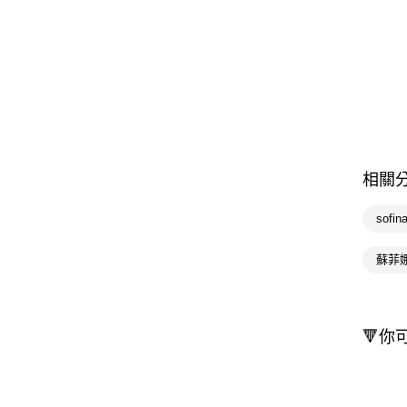
相關
sofi
蘇菲
🔻你