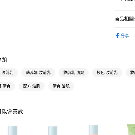
相關說明
【關於「A
即享券
AFTEE
商品相關分
便利好安
１．簡單
臉部保養
２．便利
分享
運送方式
３．安心
花王 Kao
全家取貨
【「AFT
每筆NT$6
１．於結帳
分類
付」結帳
付款後全
２．訂單
na 妝前乳
蘇菲娜 妝前乳
妝前乳 清爽
校色 妝前乳
３．收到繳
妝
每筆NT$6
／ATM／
※ 請注意
娜 清爽
配方 油肌
清爽 油肌
萊爾富取
絡購買商品
先享後付
每筆NT$6
※ 交易是
是否繳費成
付款後萊
付客戶支
可能會喜歡
每筆NT$6
【注意事
7-11取貨
１．透過由
交易，需
每筆NT$6