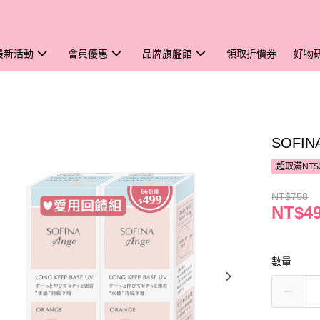
最新活動
會員優惠
品牌旗艦館
領取折價券
好物
SOFI
超取滿NT$
NT$758
NT$4
數量