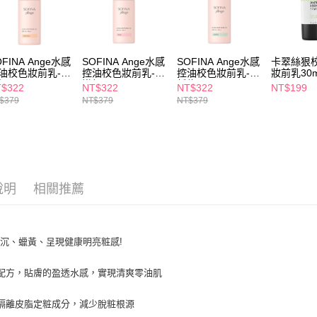
求債權轉
２．關於
付款後7-1
https://aft
每筆NT$6
３．未成
「AFTE
OFINA Ange水感
SOFINA Ange水感
SOFINA Ange水感
卡翠絲狠
宅配(本島)
任。
油校色妝前乳-光
控油校色妝前乳-透
控油校色妝前乳-白
妝前乳30m
４．使用「
橘
嫩粉
皙綠
每筆NT$1
$322
NT$322
NT$322
NT$199
即時審查
$379
NT$379
NT$379
結果請求
付款後寶雅
５．嚴禁
每筆NT$8
形，恩沛
動。
說明
相關推薦
沉、蠟黃、呈現健康明亮粧感!
配方，貼膚的盈透水感，實現清爽零油肌
隔離皮脂定粧成分，減少脫粧根源