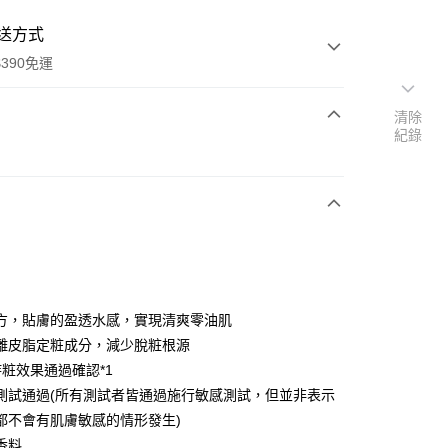
送方式
390免運
清除
紀錄
次付款
付款
方，貼膚的盈透水感，實現清爽零油肌
離皮脂定粧成分，減少脫粧根源
持粧效果通過確認*1
測試通過(所有測試者皆通過施行敏感測試，但並非表示
y
都不會有肌膚敏感的情形發生)
香料
享後付