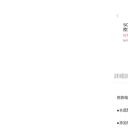
S
控
圈
NT
NT
詳細
修飾暗
●水感
●添加