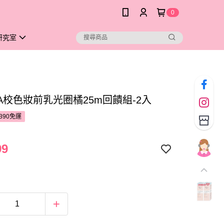
0
研究室
NA校色妝前乳光圈橘25m回饋組-2入
390免運
99