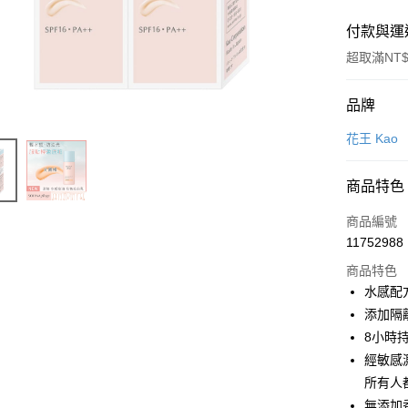
付款與運
超取滿NT$
付款方式
品牌
POYA支付
花王 Kao
信用卡一
商品特色
超商取貨
商品編號
LINE Pay
11752988
商品特色
Apple Pay
水感配
街口支付
添加隔
8小時
悠遊付
經敏感
Google Pa
所有人
無添加
AFTEE先