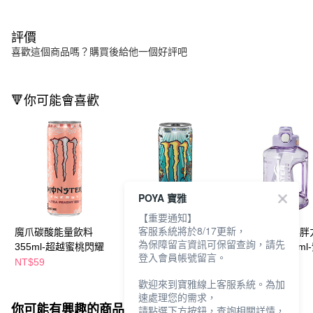
評價
喜歡這個商品嗎？購買後給他一個好評吧
🔻你可能會喜歡
POYA 寶雅
【重要通知】
客服系統將於8/17更新，
魔爪碳酸能量飲料
魔爪碳酸能量飲料
MY WATER 胖
為保障留言資訊可保留查詢，請先
355ml-超越蜜桃閃耀
355ml-澳式檸檬
運動水壺1500ml
登入會員帳號留言。
NT$59
NT$59
NT$399
歡迎來到寶雅線上客服系統。為加
速處理您的需求，
你可能有興趣的商品
全站排行
請點選下方按鈕，查詢相關詳情，