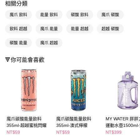
相關分類
Apple Pay
魔爪 飲料
能量 飲料
碳酸 飲料
魔爪 碳酸
街口支付
飲料 超越
魔爪 能量
能量 超越
超越 碳酸
悠遊付
碳酸 能量
魔爪 超越
Google Pay
AFTEE先享後付
🔻你可能會喜歡
相關說明
【關於「AFTEE先享後付」】
即享券
AFTEE先享後付是「在收到商品之後才付款」的支付方式。 讓您購物簡單
便利好安心！
１．簡單：不需註冊會員、不需綁卡、不需儲值。
運送方式
２．便利：只要手機號碼，簡訊認證，即可結帳。
３．安心：先確認商品／服務後，再付款。
全家取貨付款
每筆NT$65，滿NT$390(含以上)免運費
【「AFTEE先享後付」結帳流程】
１．於結帳方式選擇「AFTEE先享後付」後，將跳轉至「AFTEE先享後付」
魔爪碳酸能量飲料
魔爪碳酸能量飲料
MY WATER 胖
付款後全家取貨
結帳頁面，進行簡訊認證並確認金額後，即可完成結帳。
355ml-超越蜜桃閃耀
355ml-澳式檸檬
運動水壺1500ml
２．訂單成立數日內，您將收到繳費通知簡訊。
每筆NT$65，滿NT$390(含以上)免運費
３．收到繳費通知簡訊後14天內，點擊此簡訊中的連結，可透過四大超商／
NT$59
NT$59
NT$399
ATM／網路銀行／等多元方式進行付款，方視為交易完成。