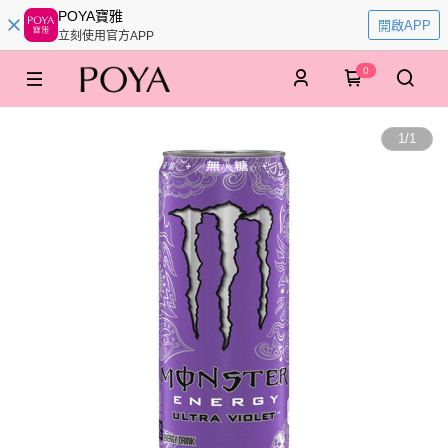
POYA寶雅
開啟APP
立刻使用官方APP
0
1
/
1